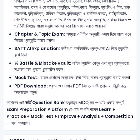
সংগঠন ও ব্যবস্থাপনা, অর্থনীতি, ইতিহাস, ভূগোল, সমাজবিজ্ঞান, হিসাববিজ্ঞান,
মনোবিজ্ঞান, তথ্য ও যোগাযোগ প্রযুক্তি, পরিসংখ্যান, ফিন্যান্স, ব্যাংকিং ও বিমা, চারু
কারুকলা, যুক্তিবিদ্যা, উদ্ভিদ বিজ্ঞান, বুদ্ধিমত্তা ও মানসিক দক্ষতা, গার্হস্থ্যবিজ্ঞান,
পৌরনীতি ও সুশাসন, সাধারণ গণিত, ইসলামের ইতিহাস ও সংস্কৃতি, সাধারন বিজ্ঞান —
প্রতিটি বিষয়ের পারফরম্যান্স আলাদা করে বিশ্লেষণ করতে পারবেন।
Chapter & Topic Exam:
অধ্যায় ও টপিক অনুযায়ী এক্সাম দিয়ে ধাপে ধাপে
নিজের প্রস্তুতি যাচাই করুন।
SATT AI Explanation:
কঠিন বা কনফিউজিং প্রশ্নগুলো AI দিয়ে মুহূর্তেই
বুঝে নিন।
⚔️ Battle & Mistake Vault:
লাইভ ব্যাটেল খেলুন এবং ভুল প্রশ্নগুলো
সংরক্ষণ করে পুনরায় প্র্যাকটিস করুন।
Mock Test:
রিয়েল এক্সামের মতো মক টেস্ট দিয়ে নিজের প্রস্তুতি যাচাই করুন।
PDF Download:
প্রশ্ন ও সমাধান PDF হিসেবে ডাউনলোড বা প্রিন্ট করে
অফলাইনে পড়ুন।
আমাদের এই
ভর্তি Question Bank
শুধুমাত্র MCQ নয় — এটি একটি সম্পূর্ণ
Exam Preparation Platform
যেখানে আপনি পাবেন
Learn +
Practice + Mock Test + Improve + Analysis + Competition
— সব একসাথে।