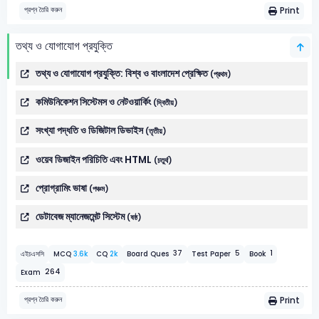
Print
প্রশ্ন তৈরি করুন
তথ্য ও যোগাযোগ প্রযুক্তি
তথ্য ও যোগাযোগ প্রযুক্তি: বিশ্ব ও বাংলাদেশ প্রেক্ষিত
(প্রথম)
কমিউনিকেশন সিস্টেমস ও নেটওয়ার্কিং
(দ্বিতীয়)
সংখ্যা পদ্ধতি ও ডিজিটাল ডিভাইস
(তৃতীয়)
ওয়েব ডিজাইন পরিচিতি এবং HTML
(চতুর্থ)
প্রোগ্রামিং ভাষা
(পঞ্চম)
ডেটাবেজ ম্যানেজমেন্ট সিস্টেম
(ষষ্ঠ)
1
37
5
এইচএসসি
MCQ
3.6k
CQ
2k
Board Ques
Test Paper
Book
264
Exam
Print
প্রশ্ন তৈরি করুন