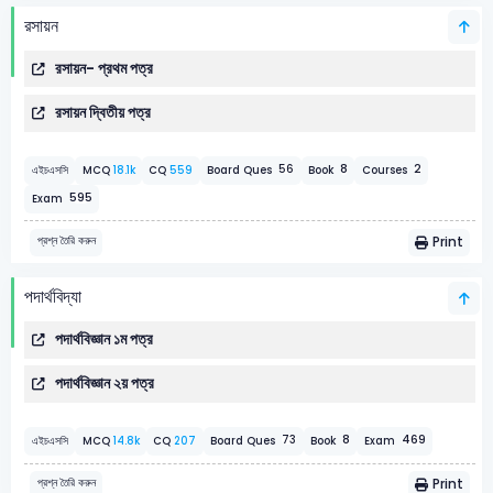
রসায়ন
রসায়ন- প্রথম পত্র
রসায়ন দ্বিতীয় পত্র
8
2
56
এইচএসসি
MCQ
18.1k
CQ
559
Board Ques
Book
Courses
595
Exam
Print
প্রশ্ন তৈরি করুন
পদার্থবিদ্যা
পদার্থবিজ্ঞান ১ম পত্র
পদার্থবিজ্ঞান ২য় পত্র
8
469
73
এইচএসসি
MCQ
14.8k
CQ
207
Board Ques
Book
Exam
Print
প্রশ্ন তৈরি করুন