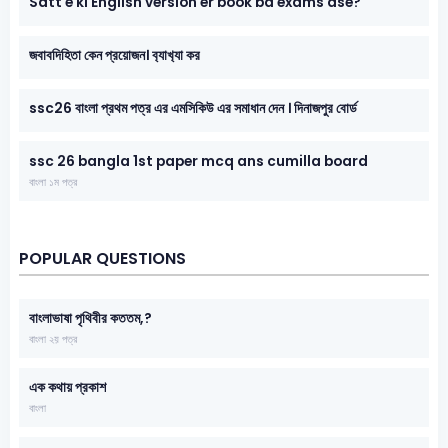
Satt e ki English version er book ba exams ase?
জবাবদিহিতা কেন প্রয়োজন। ব‍্যাখ‍্যা কর
ssc26 বাংলা প্রথম পত্র এর এমসিকিউ এর সমাধান দেন । দিনাজপুর বোর্ড
ssc 26 bangla 1st paper mcq ans cumilla board
বাংলা ১ম পত্র
POPULAR QUESTIONS
বাংলাভাষা পৃথিবীর কততম,?
বাংলা ২য় পত্র
এক কথায় প্রকাশ
বাংলা