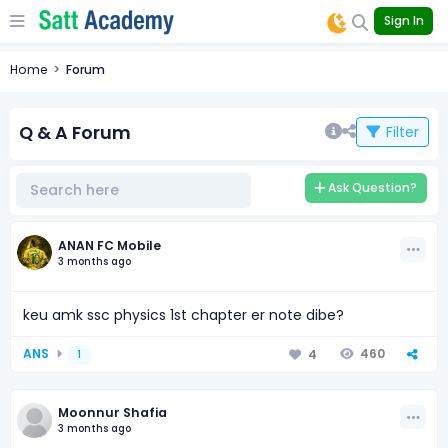
Sign In
Home
Forum
Q & A Forum
Filter
Ask Question?
ANAN FC Mobile
3 months ago
keu amk ssc physics 1st chapter er note dibe?
ANS
460
4
1
Moonnur Shafia
3 months ago