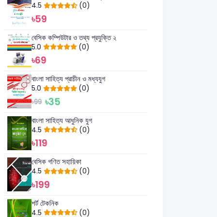
4.5
(0)
৳59
বেসিক কম্পিউটার ও তথ্য প্রযুক্তি ২
5.0
(0)
৳69
বাংলা সাহিত্য প্রাচীন ও মধ্যযুগ
5.0
(0)
৳35
৳99
বাংলা সাহিত্য আধুনিক যুগ
4.5
(0)
৳119
বেসিক গণিত সহায়িকা
4.5
(0)
৳199
শর্ট টেকনিক
4.5
(0)