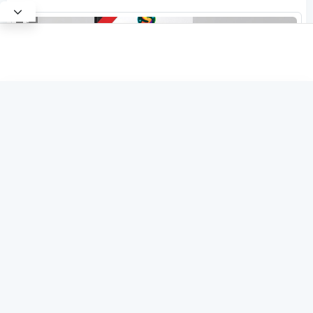
Free
common.subscribe
X
4.5
(2)
প্রাথমিক প্রধান শিক্ষক নিয়োগ পরীক্ষা বিগত বছরের সকল প্রশ্ন ও ব্যাখ্যাসহ
Continue with Google
সমাধান
184 Sale
Jobs
Continue with Facebook
Satt Academy
SATT ACADEMY
OR
Email, Mobile or Username:
৳30
৳100
Subscribe