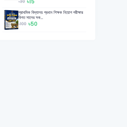
৳15
৳30
প্রাথমিক বিদ্যালয় প্রধান শিক্ষক নিয়োগ পরীক্ষার
বিগত সালের সক...
৳50
৳100