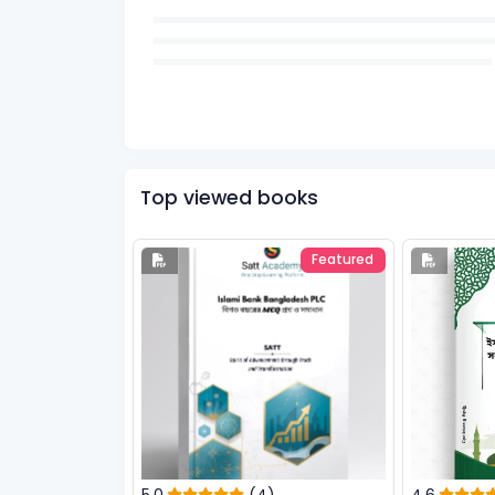
Top viewed books
Featured
5.0
(4)
4.6