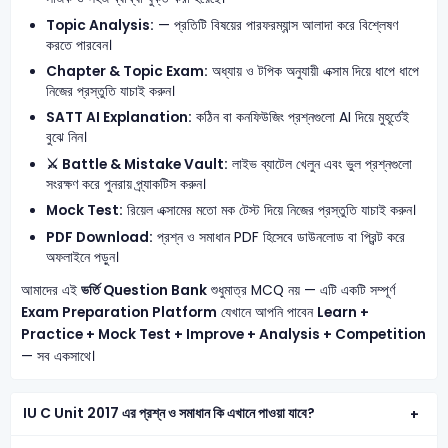
Topic Analysis:
— প্রতিটি বিষয়ের পারফরম্যান্স আলাদা করে বিশ্লেষণ
করতে পারবেন।
Chapter & Topic Exam:
অধ্যায় ও টপিক অনুযায়ী এক্সাম দিয়ে ধাপে ধাপে
নিজের প্রস্তুতি যাচাই করুন।
SATT AI Explanation:
কঠিন বা কনফিউজিং প্রশ্নগুলো AI দিয়ে মুহূর্তেই
বুঝে নিন।
⚔️ Battle & Mistake Vault:
লাইভ ব্যাটেল খেলুন এবং ভুল প্রশ্নগুলো
সংরক্ষণ করে পুনরায় প্র্যাকটিস করুন।
Mock Test:
রিয়েল এক্সামের মতো মক টেস্ট দিয়ে নিজের প্রস্তুতি যাচাই করুন।
PDF Download:
প্রশ্ন ও সমাধান PDF হিসেবে ডাউনলোড বা প্রিন্ট করে
অফলাইনে পড়ুন।
আমাদের এই
ভর্তি Question Bank
শুধুমাত্র MCQ নয় — এটি একটি সম্পূর্ণ
Exam Preparation Platform
যেখানে আপনি পাবেন
Learn +
Practice + Mock Test + Improve + Analysis + Competition
— সব একসাথে।
IU C Unit 2017 এর প্রশ্ন ও সমাধান কি এখানে পাওয়া যাবে?