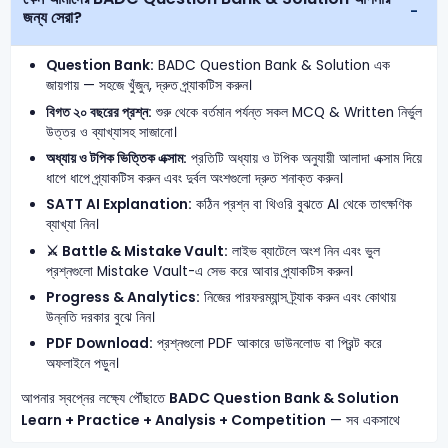
জন্য সেরা?
Question Bank:
BADC Question Bank & Solution এক
জায়গায় — সহজে খুঁজুন, দ্রুত প্র্যাকটিস করুন।
বিগত ২০ বছরের প্রশ্ন:
শুরু থেকে বর্তমান পর্যন্ত সকল MCQ & Written নির্ভুল
উত্তর ও ব্যাখ্যাসহ সাজানো।
অধ্যায় ও টপিক ভিত্তিক এক্সাম:
প্রতিটি অধ্যায় ও টপিক অনুযায়ী আলাদা এক্সাম দিয়ে
ধাপে ধাপে প্র্যাকটিস করুন এবং দুর্বল অংশগুলো দ্রুত শনাক্ত করুন।
SATT AI Explanation:
কঠিন প্রশ্ন বা থিওরি বুঝতে AI থেকে তাৎক্ষণিক
ব্যাখ্যা নিন।
⚔️ Battle & Mistake Vault:
লাইভ ব্যাটেলে অংশ নিন এবং ভুল
প্রশ্নগুলো Mistake Vault-এ সেভ করে আবার প্র্যাকটিস করুন।
Progress & Analytics:
নিজের পারফরম্যান্স ট্র্যাক করুন এবং কোথায়
উন্নতি দরকার বুঝে নিন।
PDF Download:
প্রশ্নগুলো PDF আকারে ডাউনলোড বা প্রিন্ট করে
অফলাইনে পড়ুন।
আপনার স্বপ্নের লক্ষ্যে পৌঁছাতে
BADC Question Bank & Solution
Learn + Practice + Analysis + Competition
— সব একসাথে