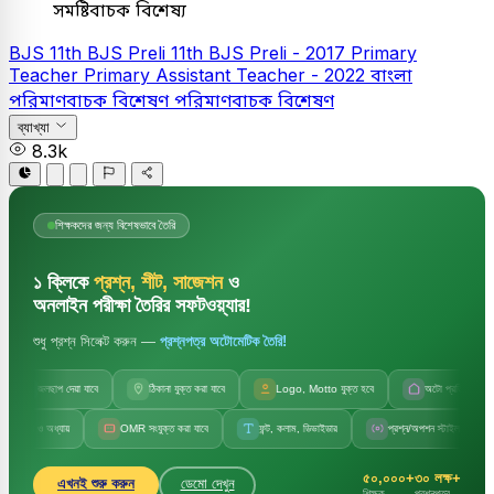
সমষ্টিবাচক বিশেষ্য
BJS
11th BJS Preli
11th BJS Preli - 2017
Primary
Teacher
Primary Assistant Teacher - 2022
বাংলা
পরিমাণবাচক বিশেষণ
পরিমাণবাচক বিশেষণ
ব্যাখ্যা
8.3k
শিক্ষকদের জন্য বিশেষভাবে তৈরি
১ ক্লিকে
প্রশ্ন, শীট, সাজেশন
ও
অনলাইন পরীক্ষা তৈরির সফটওয়্যার!
শুধু প্রশ্ন সিলেক্ট করুন —
প্রশ্নপত্র অটোমেটিক তৈরি!
জলছাপ দেয়া যাবে
ঠিকানা যুক্ত করা যাবে
Logo, Motto যুক্ত হবে
অটো প্রতিষ্ঠানের নাম
ষয় ও অধ্যায়
OMR সংযুক্ত করা যাবে
ফন্ট, কলাম, ডিভাইডার
প্রশ্ন/অপশন স্টাইল পরিবর্তন
৫০,০০০+
৩০ লক্ষ+
এখনই শুরু করুন
ডেমো দেখুন
শিক্ষক
প্রশ্নপত্র