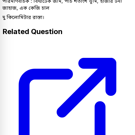
পরিমাণবাচক : বিঘাটেক জমি, পাঁচ শতাংশ ভূমি, হাজার টনী
জাহাজ, এক কেজি চাল
দু কিলোমিটার রাস্তা।
Related Question