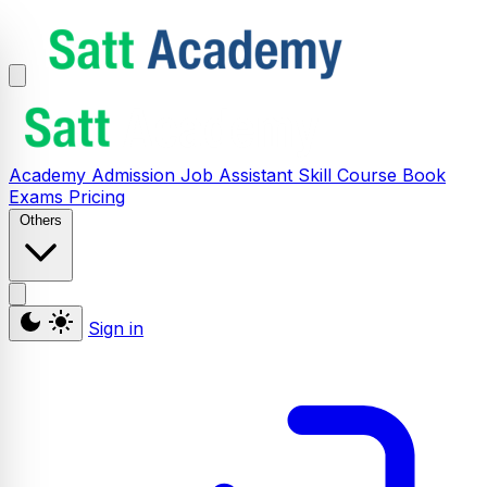
Academy
Admission
Job Assistant
Skill
Course
Book
Exams
Pricing
Others
Sign in