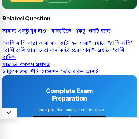
Related Question
সামান্য একটু দুধ দাও'- বাক্যটিতে 'একটু' পদটি হচ্ছে-
"রাশি রাশি ভারা ভারা ধান কাটা হল সারা” এখানে ”রাশি রাশি”
”রাশি রাশি ভারা ভারা ধান কাটা হলো সারা”- এখানে “রাশি
রাশি”-
মাত্র ১৫ পয়সায় প্রশ্নপত্র
১ ক্লিকে প্রশ্ন, শীট, সাজেশন তৈরি করুন আজই
Complete Exam
Preparation
Learn, practice, analyse and improve
1M+ downloads
4.6 · 8k+ Reviews