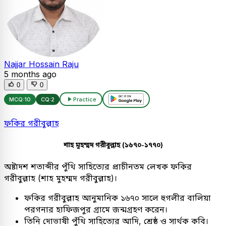
Najjar Hossain Raju
5 months ago
0
0
MCQ:
10
CQ:
2
Practice
ফকির গরীবুল্লাহ
শাহ মুহম্মদ গরীবুল্লাহ (১৬৭০-১৭৭০)
অষ্টাদশ শতাব্দীর পুঁথি সাহিত্যের প্রাচীনতম লেখক ফকির
গরীবুল্লাহ (শাহ মুহম্মদ গরীবুল্লাহ)।
ফকির গরীবুল্লাহ আনুমানিক ১৬৭০ সালে হুগলীর বালিয়া
পরগনার হাফিজপুর গ্রামে জন্মগ্রহণ করেন।
তিনি দোভাষী পুঁথি সাহিত্যের আদি, শ্রেষ্ঠ ও সার্থক কবি।