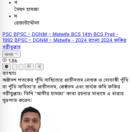
গ
সৈয়দ হামজা
ঘ
রেজাউদ্দৌলা
PSC
BPSC – DGNM – Midwife
BCS
14th BCS Preli -
1992
BPSC – DGNM – Midwife - 2024
বাংলা
2024
ফকির
গরীবুল্লাহ
ব্যাখ্যা
1.8k
ব্যাখ্যাঃ
অষ্টাদশ শতকের পুঁথি সাহিত্যের প্রাচীনতম লেখক ও দোভাষী পুঁথি
বা পুঁথি সাহিত্য'র প্রাচীনতম, শ্রেষ্ঠতম এবং সার্থক কবি ফকির
গরীবুল্লাহ। তিনি 'আমীর হামজা' কাব্য রচনার মাধ্যমে এ ধারার
সূত্রপাত করেন।