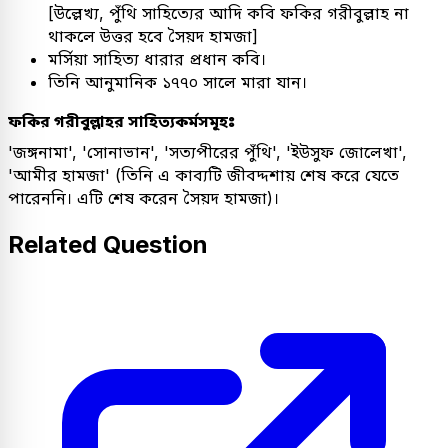
[উল্লেখ্য, পুঁথি সাহিত্যের আদি কবি ফকির গরীবুল্লাহ না
থাকলে উত্তর হবে সৈয়দ হামজা]
মর্সিয়া সাহিত্য ধারার প্রধান কবি।
তিনি আনুমানিক ১৭৭০ সালে মারা যান।
ফকির গরীবুল্লাহর সাহিত্যকর্মসমূহঃ
'জঙ্গনামা', 'সোনাভান', 'সত্যপীরের পুঁথি', 'ইউসুফ জোলেখা',
'আমীর হামজা' (তিনি এ কাব্যটি জীবদ্দশায় শেষ করে যেতে
পারেননি। এটি শেষ করেন সৈয়দ হামজা)।
Related Question