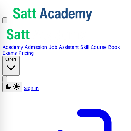
Academy
Admission
Job Assistant
Skill
Course
Book
Exams
Pricing
Others
Sign in