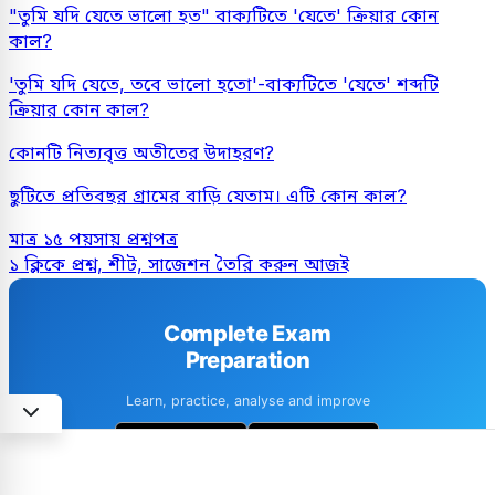
"তুমি যদি যেতে ভালো হত" বাক্যটিতে 'যেতে' ক্রিয়ার কোন
কাল?
'তুমি যদি যেতে, তবে ভালো হতো'-বাক্যটিতে 'যেতে' শব্দটি
ক্রিয়ার কোন কাল?
কোনটি নিত্যবৃত্ত অতীতের উদাহরণ?
ছুটিতে প্রতিবছর গ্রামের বাড়ি যেতাম। এটি কোন কাল?
মাত্র ১৫ পয়সায় প্রশ্নপত্র
১ ক্লিকে প্রশ্ন, শীট, সাজেশন তৈরি করুন আজই
Complete Exam
Preparation
Learn, practice, analyse and improve
1M+ downloads
4.6 · 8k+ Reviews