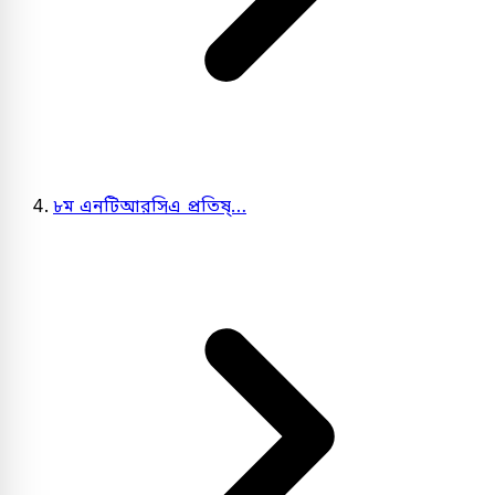
৮ম এনটিআরসিএ প্রতিষ্…