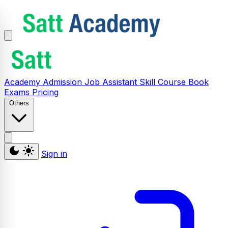
Academy
Admission
Job Assistant
Skill
Course
Book
Exams
Pricing
Others
Sign in