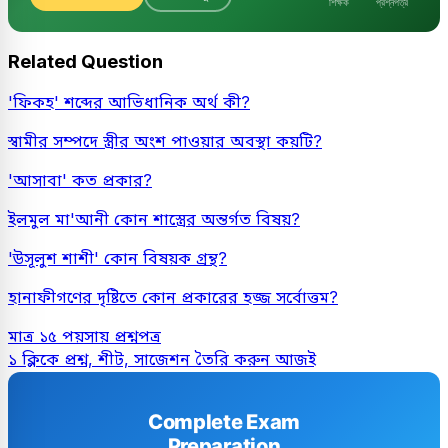
শিক্ষক
প্রশ্নপত্র
Related Question
'ফিকহ' শব্দের আভিধানিক অর্থ কী?
স্বামীর সম্পদে স্ত্রীর অংশ পাওয়ার অবস্থা কয়টি?
'আসাবা' কত প্রকার?
ইলমুল মা'আনী কোন শাস্ত্রের অন্তর্গত বিষয়?
'উসূলুশ শাশী' কোন বিষয়ক গ্রন্থ?
হানাফীগণের দৃষ্টিতে কোন প্রকারের হজ্জ সর্বোত্তম?
মাত্র ১৫ পয়সায় প্রশ্নপত্র
১ ক্লিকে প্রশ্ন, শীট, সাজেশন তৈরি করুন আজই
Complete Exam
Preparation