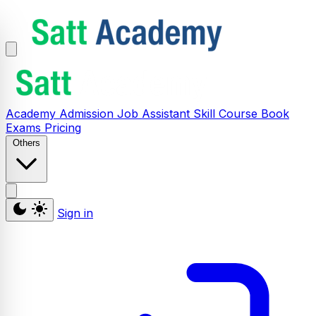
Academy
Admission
Job Assistant
Skill
Course
Book
Exams
Pricing
Others
Sign in