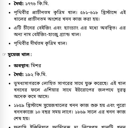
দৈর্ঘ্য:
১৭৭৬ কি.মি.
পৃথিবীর প্রাচীনতম কৃত্রিম খাল। ৫৮১-৬১৮ খ্রিস্টাব্দে এই
খালের প্রাচীনতম অংশের খনন কাজ করা হয়।
এটি চীনের বেইজিং এবং হ্যাংচ্যাং এর মধ্যে অবস্থিত। এর
অন্য নাম বেইজিং-হাংজু গ্র্যান্ড খাল।
পৃথিবীর দীর্ঘতম কৃত্রিম খাল।
☞
সুয়েজ খাল :
অবস্থান:
মিশর
দৈর্ঘ্য:
১৯২ কি.মি.
ভূমধ্যসাগরকে লোহিত সাগরের সাথে যুক্ত করেছে। এই খাল
খননের ফলে এশিয়ার সাথে ইউরোপের জলপথে দূরত্ব
অনেক কমে আসে।
১৮৫৯ খ্রিস্টাব্দে সুয়েজখালের খনন কাজ শুরু হয় এবং পুরো
খননকাজে ১০ বছর সময় লাগে। ১৮৬৯ সালে এর খনন কাজ
শেষ হয়।
ফরাসি ইঞ্জিনিয়ার ফার্দিনেন্দ দ্য লিসেপস খালটি খনন