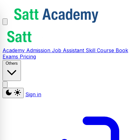
Academy
Admission
Job Assistant
Skill
Course
Book
Exams
Pricing
Others
Sign in