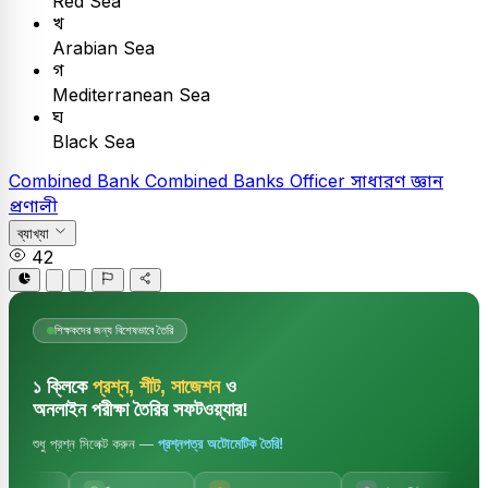
Red Sea
খ
Arabian Sea
গ
Mediterranean Sea
ঘ
Black Sea
Combined Bank
Combined Banks Officer
সাধারণ জ্ঞান
প্রণালী
ব্যাখ্যা
42
শিক্ষকদের জন্য বিশেষভাবে তৈরি
১ ক্লিকে
প্রশ্ন, শীট, সাজেশন
ও
অনলাইন পরীক্ষা তৈরির সফটওয়্যার!
শুধু প্রশ্ন সিলেক্ট করুন —
প্রশ্নপত্র অটোমেটিক তৈরি!