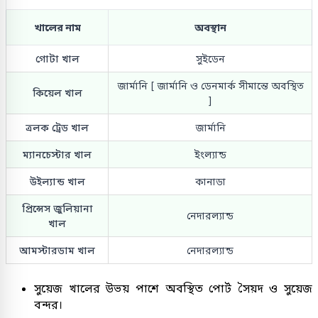
খালের নাম
অবস্থান
গোটা খাল
সুইডেন
জার্মানি [ জার্মানি ও ডেনমার্ক সীমান্তে অবস্থিত
কিয়েল খাল
]
ত্রলক ট্রেড খাল
জার্মানি
ম্যানচেস্টার খাল
ইংল্যান্ড
উইল্যান্ড খাল
কানাডা
প্রিন্সেস জুলিয়ানা
নেদারল্যান্ড
খাল
আমস্টারডাম খাল
নেদারল্যান্ড
সুয়েজ খালের উভয় পাশে অবস্থিত পোর্ট সৈয়দ ও সুয়েজ
বন্দর।