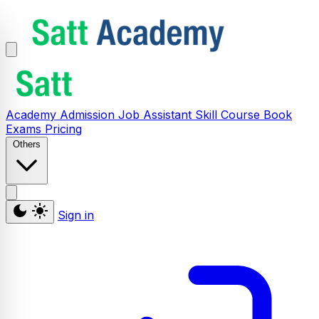
Academy
Admission
Job Assistant
Skill
Course
Book
Exams
Pricing
Others
Sign in