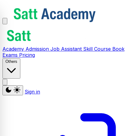
Academy
Admission
Job Assistant
Skill
Course
Book
Exams
Pricing
Others
Sign in