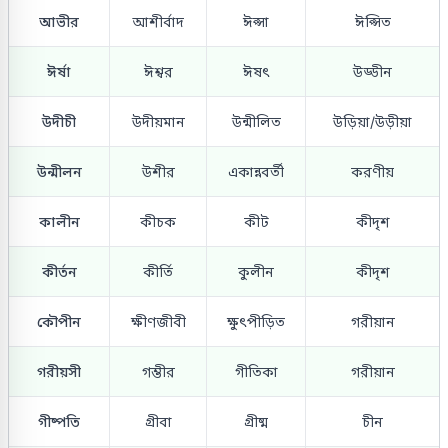
আভীর
আশীর্বাদ
ঈপ্সা
ঈপ্সিত
ঈর্ষা
ঈশ্বর
ঈষৎ
উড্ডীন
উদীচী
উদীয়মান
উন্মীলিত
উড়িয়া/উড়ীয়া
উন্মীলন
উশীর
একান্নবর্তী
করণীয়
কালীন
কীচক
কীট
কীদৃশ
কীর্তন
কীর্তি
কুলীন
কীদৃশ
কৌপীন
ক্ষীণজীবী
ক্ষুৎপীড়িত
গরীয়ান
গরীয়সী
গম্ভীর
গীতিকা
গরীয়ান
গীষ্পতি
গ্রীবা
গ্রীষ্ম
চীন