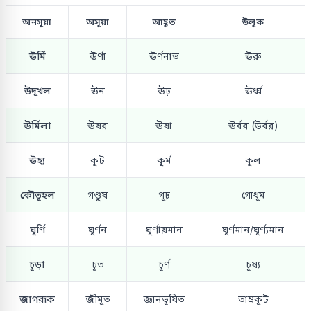
অনসূয়া
অসূয়া
আহূত
উলূক
ঊর্মি
ঊর্ণা
ঊর্ণনাভ
ঊরু
উদূখল
ঊন
ঊঢ়
ঊর্ধ্ব
ঊর্মিলা
ঊষর
ঊষা
ঊর্বর (উর্বর)
ঊহ্য
কূট
কূর্ম
কূল
কৌতূহল
গণ্ডুষ
গূঢ়
গোধূম
ঘূর্ণি
ঘূর্ণন
ঘূর্ণায়মান
ঘূর্ণমান/ঘূর্ণ্যমান
চূড়া
চূত
চূর্ণ
চূষ্য
জাগরূক
জীমূত
জ্ঞানভূষিত
তাম্রকূট