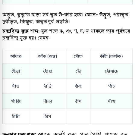
অদ্ভুত, ভুতুড়ে ছাড়া সব ভূত উ-কার হবে। যেমন- উদ্ভূত, পরাভূত,
দূরীভূত, কিম্ভুত, অভূতপূর্ব প্রভৃতি।
চন্দ্রবিন্দু-যুক্ত শব্দ:
মূল শব্দে ঙ, ঞ, ণ, ন, ম থাকলে তার পূর্বস্বরে
চন্দ্রবিন্দু যুক্ত হয়। যেমন-
আঁধার
আঁক (অঙ্ক)
গোঁফ
কাঁটা (কণ্টক)
ছেঁড়া
ছোঁয়া
ছোঁ
ছোঁয়াচে
দাঁত
দাঁড়ি
ধাঁধা
পাঁচ
পাঁজি
বাঁকা
বাঁশ
শাঁখ
হাঁটা
হাঁস
ড়-কার যুক্ত শব্দ:
আগড়, কড়াই, কড়া, পড়া (পাঠ), পাহাড়, বড়,