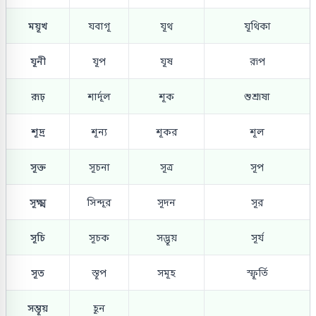
ময়ূখ
যবাগূ
যূথ
যূথিকা
যূনী
যূপ
যূষ
রূপ
রূঢ়
শার্দূল
শূক
শুশ্রূষা
শূদ্র
শূন্য
শূকর
শূল
সূক্ত
সূচনা
সূত্র
সূপ
সূক্ষ্ম
সিন্দূর
সূদন
সূর
সূচি
সূচক
সদ্ভূয়
সূর্য
সূত
স্তূপ
সমূহ
স্ফূর্তি
সম্ভূয়
হূন