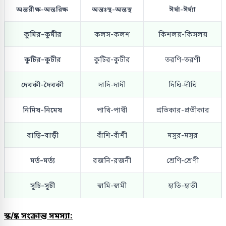
অন্তরীক্ষ-অন্তরিক্ষ
অন্তঃস্থ-অন্তস্থ
ঈর্ষা-ঈর্ষ্যা
কুমির-কুমীর
কলস-কলশ
কিশলয়-কিসলয়
কুটির-কুটীর
কুটির-কুটীর
তরণি-তরণী
দেবকী-দৈবকী
দাদি-দাদী
দিঘি-দীঘি
নিমিষ-নিমেষ
পাখি-পাখী
প্রতিকার-প্রতীকার
বাড়ি-বাড়ী
বাঁশি-বাঁশী
মসুর-মসূর
মর্ত-মর্ত্য
রজনি-রজনী
শ্রেণি-শ্রেণী
সূচি-সূচী
স্বামি-স্বামী
হাতি-হাতী
স্ক/ষ্ক সংক্রান্ত সমস্যা: