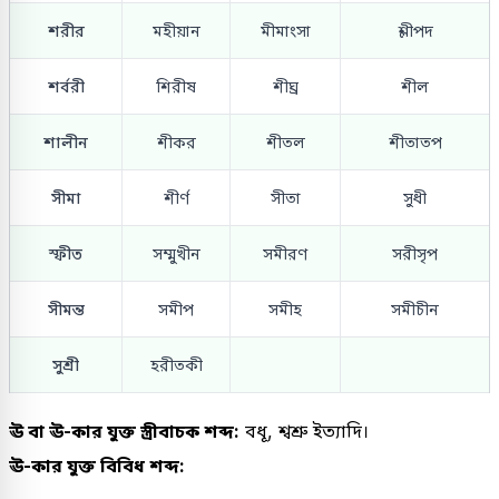
শরীর
মহীয়ান
মীমাংসা
শ্লীপদ
শর্বরী
শিরীষ
শীঘ্র
শীল
শালীন
শীকর
শীতল
শীতাতপ
সীমা
শীর্ণ
সীতা
সুধী
স্ফীত
সম্মুখীন
সমীরণ
সরীসৃপ
সীমন্ত
সমীপ
সমীহ
সমীচীন
সুশ্রী
হরীতকী
ঊ বা ঊ-কার যুক্ত স্ত্রীবাচক শব্দ:
বধূ, শ্বশ্রু ইত্যাদি।
ঊ-কার যুক্ত বিবিধ শব্দ: