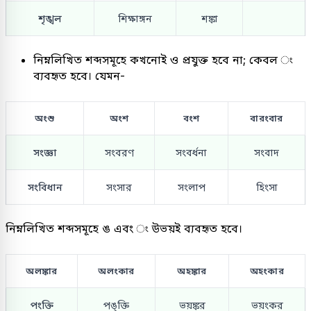
শৃঙ্খল
শিক্ষাঙ্গন
শঙ্কা
নিম্নলিখিত শব্দসমূহে কখনোই ও প্রযুক্ত হবে না; কেবল ং
ব্যবহৃত হবে। যেমন-
অংশু
অংশ
বংশ
বারংবার
সংজ্ঞা
সংবরণ
সংবর্ধনা
সংবাদ
সংবিধান
সংসার
সংলাপ
হিংসা
নিম্নলিখিত শব্দসমূহে ঙ এবং ং উভয়ই ব্যবহৃত হবে।
অলঙ্কার
অলংকার
অহঙ্কার
অহংকার
পংক্তি
পঙ্ক্তি
ভয়ঙ্কর
ভয়ংকর