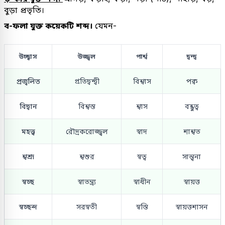
বুড়া প্রভৃতি।
ব-ফলা যুক্ত কয়েকটি শব্দ।
যেমন-
উচ্ছ্বাস
উজ্জ্বল
পার্শ্ব
দ্বন্দ্ব
প্রজ্বলিত
প্রতিদ্বন্দ্বী
বিশ্বাস
পক্ব
বিদ্বান
বিশ্বস্ত
শ্বাস
বন্ধুত্ব
মহত্ত্ব
রৌদ্রকরোজ্জ্বল
স্বাদ
শাশ্বত
শ্বশ্রূ
শ্বশুর
স্বত্ব
সান্ত্বনা
স্বচ্ছ
স্বাতন্ত্র্য
স্বাধীন
স্বায়ত্ত
স্বচ্ছন্দ
সরস্বতী
স্বস্তি
স্বায়ত্তশাসন