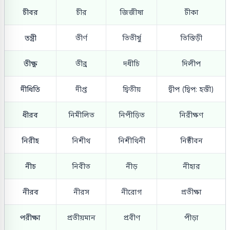
চীবর
চীর
জিজীষা
টীকা
তন্ত্রী
তীর্ণ
তিতীর্ষু
তিস্তিড়ী
তীক্ষ্ণ
তীব্র
দধীচি
দিলীপ
দীধিতি
দীপ্ত
দ্বিতীয়
দ্বীপ (দ্বিপ: হস্তী)
ধীরব
নিমীলিত
নিপীড়িত
নিরীক্ষণ
নিরীহ
নিশীথ
নিশীথিনী
নিষ্ঠীবন
নীচ
নিবীত
নীড়
নীহার
নীরব
নীরস
নীরোগ
প্রতীক্ষা
পরীক্ষা
প্রতীয়মান
প্রবীণ
পীড়া