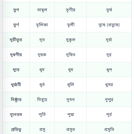
তূণ
তাম্বূল
তূণীর
তূর্ষ
তূর্ণ
তূলিকা
তূলী
ত্যূষ (প্রত্যুষ)
দূরীভূত
দূত
দুকূল
দূর্বা
দূষণীয়
দূষক
দূষিত
দূর
দ্যূত
ধূম
ধূম
ধূপ
ধূর্জটি
ধূর্ত
ধূলি
ধূসর
নিষ্ঠ্যূত
নিব্যূঢ়
নূতন
নূপুর
ন্যূনতম
পূর্তি
পূষা
পূর্ব
প্রতিভূ
প্রসূ
প্রসূত
প্রসূতি