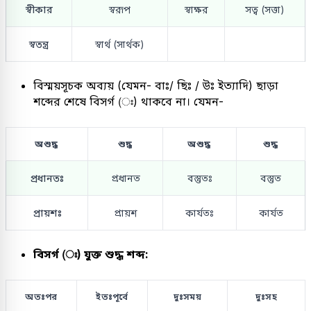
স্বীকার
স্বরূপ
স্বাক্ষর
সত্ব (সত্তা)
স্বতন্ত্র
স্বার্থ (সার্থক)
বিস্ময়সূচক অব্যয় (যেমন- বাঃ/ ছিঃ / উঃ ইত্যাদি) ছাড়া
শব্দের শেষে বিসর্গ (ঃ) থাকবে না। যেমন-
অশুদ্ধ
শুদ্ধ
অশুদ্ধ
শুদ্ধ
প্রধানতঃ
প্রধানত
বস্তুতঃ
বস্তুত
প্রায়শঃ
প্রায়শ
কার্যতঃ
কার্যত
বিসর্গ (ঃ) যুক্ত শুদ্ধ শব্দ:
অতঃপর
ইতঃপূর্বে
দুঃসময়
দুঃসহ