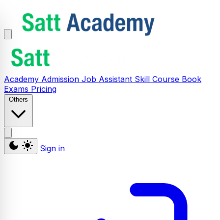
Academy
Admission
Job Assistant
Skill
Course
Book
Exams
Pricing
Others
Sign in