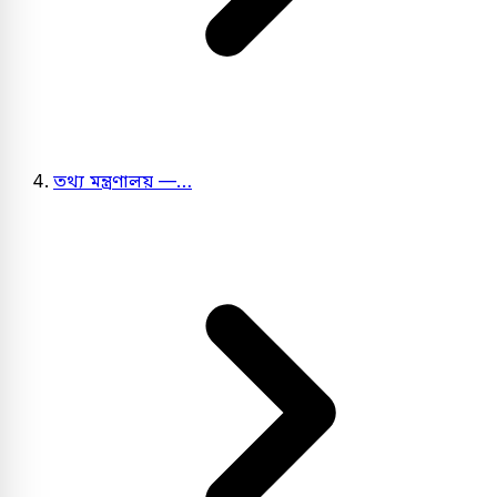
তথ্য মন্ত্রণালয় —…