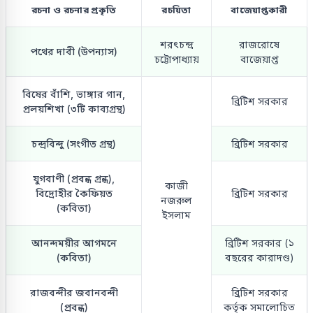
রচনা ও রচনার প্রকৃতি
রচয়িতা
বাজেয়াপ্তকারী
শরৎচন্দ্র
রাজরোষে
পথের দাবী (উপন্যাস)
চট্টোপাধ্যায়
বাজেয়াপ্ত
বিষের বাঁশি, ভাঙ্গার গান,
ব্রিটিশ সরকার
প্রলয়শিখা (৩টি কাব্যগ্রন্থ)
চন্দ্রবিন্দু (সংগীত গ্রন্থ)
ব্রিটিশ সরকার
যুগবাণী (প্রবন্ধ গ্রন্ধ),
কাজী
বিদ্রোহীর কৈফিয়ত
ব্রিটিশ সরকার
নজরুল
(কবিতা)
ইসলাম
আনন্দময়ীর আগমনে
ব্রিটিশ সরকার (১
(কবিতা)
বছরের কারাদণ্ড)
রাজবন্দীর জবানবন্দী
ব্রিটিশ সরকার
(প্রবন্ধ)
কর্তৃক সমালোচিত