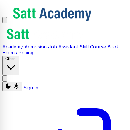
Academy
Admission
Job Assistant
Skill
Course
Book
Exams
Pricing
Others
Sign in