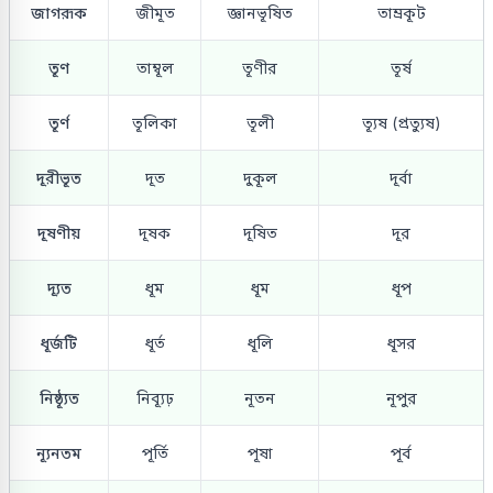
জাগরূক
জীমূত
জ্ঞানভূষিত
তাম্রকূট
তূণ
তাম্বূল
তূণীর
তূর্ষ
তূর্ণ
তূলিকা
তূলী
ত্যূষ (প্রত্যুষ)
দূরীভূত
দূত
দুকূল
দূর্বা
দূষণীয়
দূষক
দূষিত
দূর
দ্যূত
ধূম
ধূম
ধূপ
ধূর্জটি
ধূর্ত
ধূলি
ধূসর
নিষ্ঠ্যূত
নিব্যূঢ়
নূতন
নূপুর
ন্যূনতম
পূর্তি
পূষা
পূর্ব