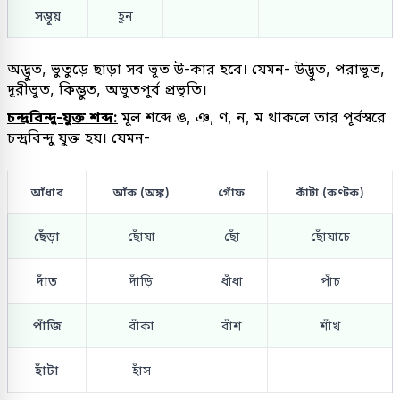
সম্ভূয়
হূন
অদ্ভুত, ভুতুড়ে ছাড়া সব ভূত উ-কার হবে। যেমন- উদ্ভূত, পরাভূত,
দূরীভূত, কিম্ভুত, অভূতপূর্ব প্রভৃতি।
চন্দ্রবিন্দু-যুক্ত শব্দ:
মূল শব্দে ঙ, ঞ, ণ, ন, ম থাকলে তার পূর্বস্বরে
চন্দ্রবিন্দু যুক্ত হয়। যেমন-
আঁধার
আঁক (অঙ্ক)
গোঁফ
কাঁটা (কণ্টক)
ছেঁড়া
ছোঁয়া
ছোঁ
ছোঁয়াচে
দাঁত
দাঁড়ি
ধাঁধা
পাঁচ
পাঁজি
বাঁকা
বাঁশ
শাঁখ
হাঁটা
হাঁস