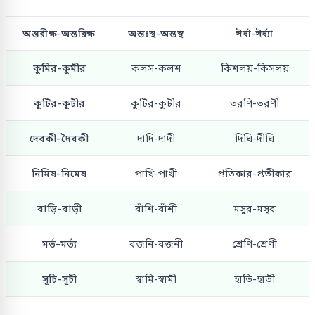
অন্তরীক্ষ-অন্তরিক্ষ
অন্তঃস্থ-অন্তস্থ
ঈর্ষা-ঈর্ষ্যা
কুমির-কুমীর
কলস-কলশ
কিশলয়-কিসলয়
কুটির-কুটীর
কুটির-কুটীর
তরণি-তরণী
দেবকী-দৈবকী
দাদি-দাদী
দিঘি-দীঘি
নিমিষ-নিমেষ
পাখি-পাখী
প্রতিকার-প্রতীকার
বাড়ি-বাড়ী
বাঁশি-বাঁশী
মসুর-মসূর
মর্ত-মর্ত্য
রজনি-রজনী
শ্রেণি-শ্রেণী
সূচি-সূচী
স্বামি-স্বামী
হাতি-হাতী