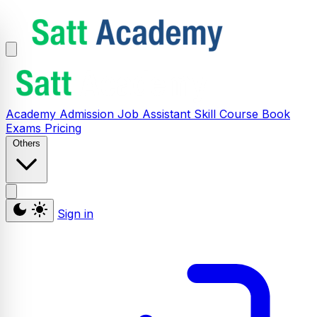
Academy
Admission
Job Assistant
Skill
Course
Book
Exams
Pricing
Others
Sign in