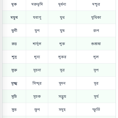
মূক
মরুভূমি
মূর্ধন্য
মন্ডূর
ময়ূখ
যবাগূ
যূথ
যূথিকা
যূনী
যূপ
যূষ
রূপ
রূঢ়
শার্দূল
শূক
শুশ্রূষা
শূদ্র
শূন্য
শূকর
শূল
সূক্ত
সূচনা
সূত্র
সূপ
সূক্ষ্ম
সিন্দূর
সূদন
সূর
সূচি
সূচক
সদ্ভূয়
সূর্য
সূত
স্তূপ
সমূহ
স্ফূর্তি