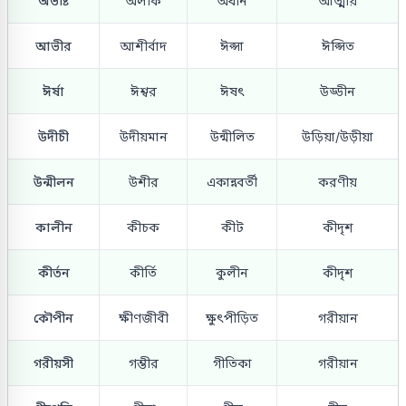
অভীষ্ট
অলীক
অধীন
আত্মীয়
আভীর
আশীর্বাদ
ঈপ্সা
ঈপ্সিত
ঈর্ষা
ঈশ্বর
ঈষৎ
উড্ডীন
উদীচী
উদীয়মান
উন্মীলিত
উড়িয়া/উড়ীয়া
উন্মীলন
উশীর
একান্নবর্তী
করণীয়
কালীন
কীচক
কীট
কীদৃশ
কীর্তন
কীর্তি
কুলীন
কীদৃশ
কৌপীন
ক্ষীণজীবী
ক্ষুৎপীড়িত
গরীয়ান
গরীয়সী
গম্ভীর
গীতিকা
গরীয়ান