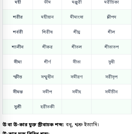
মহী
ভীম
মঞ্জুরী
মরীচিকা
শরীর
মহীয়ান
মীমাংসা
শ্লীপদ
শর্বরী
শিরীষ
শীঘ্র
শীল
শালীন
শীকর
শীতল
শীতাতপ
সীমা
শীর্ণ
সীতা
সুধী
স্ফীত
সম্মুখীন
সমীরণ
সরীসৃপ
সীমন্ত
সমীপ
সমীহ
সমীচীন
সুশ্রী
হরীতকী
ঊ বা ঊ-কার যুক্ত স্ত্রীবাচক শব্দ:
বধূ, শ্বশ্রু ইত্যাদি।
ঊ-কার যুক্ত বিবিধ শব্দ: