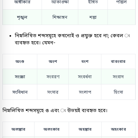
অঙ্গীকার
আকাঙ্ক্ষা
ইঙ্গিত
পঙ্কিল
শৃঙ্খল
শিক্ষাঙ্গন
শঙ্কা
নিম্নলিখিত শব্দসমূহে কখনোই ও প্রযুক্ত হবে না; কেবল ং
ব্যবহৃত হবে। যেমন-
অংশু
অংশ
বংশ
বারংবার
সংজ্ঞা
সংবরণ
সংবর্ধনা
সংবাদ
সংবিধান
সংসার
সংলাপ
হিংসা
নিম্নলিখিত শব্দসমূহে ঙ এবং ং উভয়ই ব্যবহৃত হবে।
অলঙ্কার
অলংকার
অহঙ্কার
অহংকার