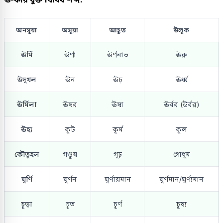
অনসূয়া
অসূয়া
আহূত
উলূক
ঊর্মি
ঊর্ণা
ঊর্ণনাভ
ঊরু
উদূখল
ঊন
ঊঢ়
ঊর্ধ্ব
ঊর্মিলা
ঊষর
ঊষা
ঊর্বর (উর্বর)
ঊহ্য
কূট
কূর্ম
কূল
কৌতূহল
গণ্ডুষ
গূঢ়
গোধূম
ঘূর্ণি
ঘূর্ণন
ঘূর্ণায়মান
ঘূর্ণমান/ঘূর্ণ্যমান
চূড়া
চূত
চূর্ণ
চূষ্য