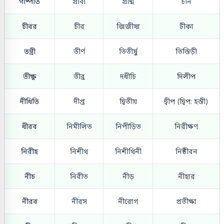
গীষ্পতি
গ্রীবা
গ্রীষ্ম
চীন
চীবর
চীর
জিজীষা
টীকা
তন্ত্রী
তীর্ণ
তিতীর্ষু
তিস্তিড়ী
তীক্ষ্ণ
তীব্র
দধীচি
দিলীপ
দীধিতি
দীপ্ত
দ্বিতীয়
দ্বীপ (দ্বিপ: হস্তী)
ধীরব
নিমীলিত
নিপীড়িত
নিরীক্ষণ
নিরীহ
নিশীথ
নিশীথিনী
নিষ্ঠীবন
নীচ
নিবীত
নীড়
নীহার
নীরব
নীরস
নীরোগ
প্রতীক্ষা