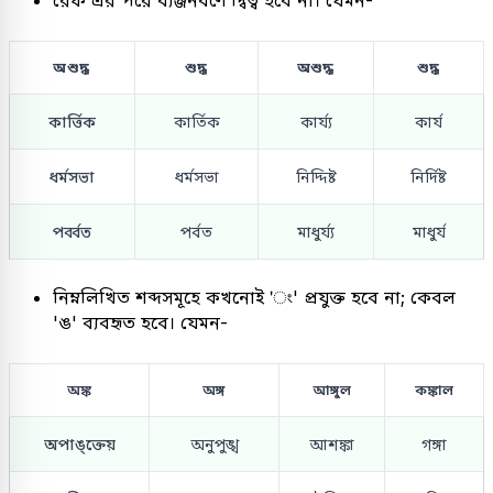
অশুদ্ধ
শুদ্ধ
অশুদ্ধ
শুদ্ধ
কার্ত্তিক
কার্তিক
কার্য্য
কার্য
ধর্মসভা
ধর্মসভা
নিদ্দিষ্ট
নির্দিষ্ট
পর্ব্বত
পর্বত
মাধুর্য্য
মাধুর্য
নিম্নলিখিত শব্দসমূহে কখনোই 'ং' প্রযুক্ত হবে না; কেবল
'ঙ' ব্যবহৃত হবে। যেমন-
অঙ্ক
অঙ্গ
আঙ্গুল
কঙ্কাল
অপাঙ্ক্তেয়
অনুপুঙ্খ
আশঙ্কা
গঙ্গা