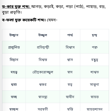
ড়-কার যুক্ত শব্দ:
আগড়, কড়াই, কড়া, পড়া (পাঠ), পাহাড়, বড়,
বুড়া প্রভৃতি।
ব-ফলা যুক্ত কয়েকটি শব্দ।
যেমন-
উচ্ছ্বাস
উজ্জ্বল
পার্শ্ব
দ্বন্দ্ব
প্রজ্বলিত
প্রতিদ্বন্দ্বী
বিশ্বাস
পক্ব
বিদ্বান
বিশ্বস্ত
শ্বাস
বন্ধুত্ব
মহত্ত্ব
রৌদ্রকরোজ্জ্বল
স্বাদ
শাশ্বত
শ্বশ্রূ
শ্বশুর
স্বত্ব
সান্ত্বনা
স্বচ্ছ
স্বাতন্ত্র্য
স্বাধীন
স্বায়ত্ত
স্বচ্ছন্দ
সরস্বতী
স্বস্তি
স্বায়ত্তশাসন