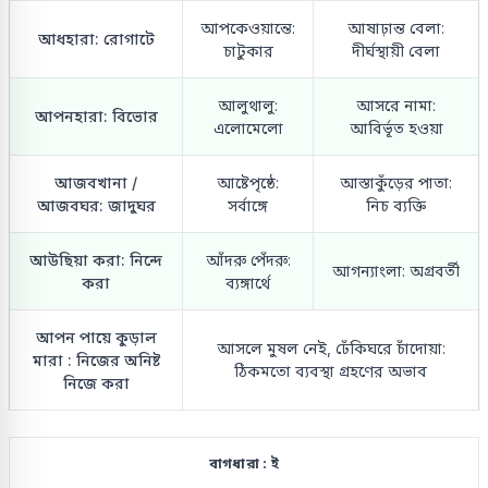
আপকেওয়ান্তে:
আষাঢ়ান্ত বেলা:
আধহারা: রোগাটে
চাটুকার
দীর্ঘস্থায়ী বেলা
আলুথালু:
আসরে নামা:
আপনহারা: বিভোর
এলোমেলো
আবির্ভূত হওয়া
আজবখানা /
আষ্টেপৃষ্ঠে:
আস্তাকুঁড়ের পাতা:
আজবঘর: জাদুঘর
সর্বাঙ্গে
নিচ ব্যক্তি
আউছিয়া করা: নিন্দে
আঁদরু পেঁদরু:
আগন্যাংলা: অগ্রবর্তী
করা
ব্যঙ্গার্থে
আপন পায়ে কুড়াল
আসলে মুষল নেই, ঢেঁকিঘরে চাঁদোয়া:
মারা : নিজের অনিষ্ট
ঠিকমতো ব্যবস্থা গ্রহণের অভাব
নিজে করা
বাগধারা : ই