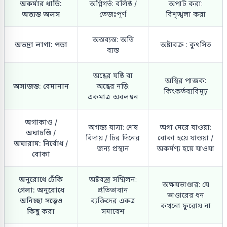
অকর্মার ধাড়ি:
অগ্নিগর্ভ: বলিষ্ঠ /
অপাট করা:
অত্যন্ত অলস
তেজঃপূর্ণ
বিশৃঙ্খলা করা
অস্তব্যস্ত: অতি
অভদ্রা লাগা: পড়া
অষ্টাবক্র : কুৎসিত
ব্যস্ত
অন্ধের যষ্ঠি বা
অস্থির পাজক:
অসাজন্ত: বেমানান
অন্ধের নড়ি:
কিংকর্তব্যবিমূঢ়
একমাত্র অবলম্বন
অগাকাণ্ড /
অগস্ত্য যাত্রা: শেষ
অগা মেরে যাওয়া:
অঘাচণ্ডি /
বিদায় / চির দিনের
বোকা হয়ে যাওয়া /
অঘারাম: নির্বোধ /
জন্য প্রস্থান
অকর্মণ্য হয়ে যাওয়া
বোকা
অনুরোধে ঢেঁকি
অষ্টবজ্র সম্মিলন:
অক্ষয়ভাণ্ডার: যে
গেলা: অনুরোধে
প্রতিভাবান
ভাণ্ডারের ধন
অনিচ্ছা সত্ত্বেও
ব্যক্তিদের একত্র
কখনো ফুরোয় না
কিছু করা
সমাবেশ