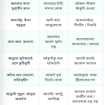
আদমের কাল:
আদাড়ের হাঁড়ি:
আঁজল-পাঁজল:
সুপ্রাচীন কাল
সামান্য লোক
ঝাঁকুনি দেওয়া
আমগন্ধি: কাঁচা
আমি করা:
আকালকেঁড়ে :
গন্ধযুক্ত
আত্মপ্রশংসা
দীনহীন / ভিখারি
আলেয়ার
আগাগাছতলা:
আর আর: অন্যান্য
আলো: দুর্লভ
আগাগোড়া / আদ্যন্ত
বস্তু
আহ্লাদে ফুটকড়াই:
আঁকুপাঁকু করা:
আনাই-ধানাই:
হেসে কুটিকুটি
ছটফটানি
আবোল-তাবোল
আঁচল ধরে বেড়ানো:
আকাট মূর্খ:
আয়োমুয়ো: সবধা
ব্যক্তিত্বহীন
নিরেট বোকা
স্ত্রীলোকের দল
আগড়ম বাগড়ম:
আহ্লাদি পুতুল: আদুরে
আনাড়ি: অপটু,
অর্থহীন কথা /
অকর্মণ্য
অনভিজ্ঞ
অনাবশ্যক বক্ বক্