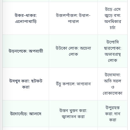
উড়ে এসে
উকর-ধাকর:
উজলপাঁজল: উথাল-
জুড়ে বসা:
এলোপাথাড়ি
পাথাল
অনধিকার
চর্চা
উপোসি
উটকো লোক: অচেনা
ছারপোকা:
উড়নপেকে: অপব্যয়ী
লোক
অভাবগ্রস্থ
লোক
উদোমাদা:
উসখুস করা: ছটফট
অতি সরল
উঁচু কপালে: ভাগ্যবান
করা
ও
বোকাসোকা
উপুরহস্ত
উস্তন খুস্তন করা:
উদোগেঁড়ে: আলসে
করা: দান
জ্বালাতন করা
করা