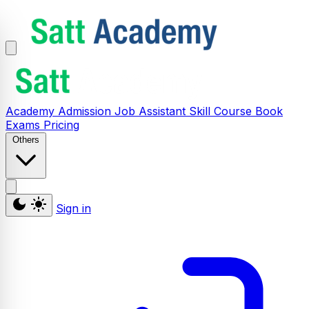
Academy
Admission
Job Assistant
Skill
Course
Book
Exams
Pricing
Others
Sign in