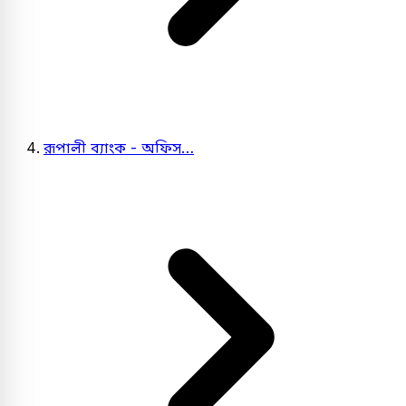
রূপালী ব্যাংক - অফিস…