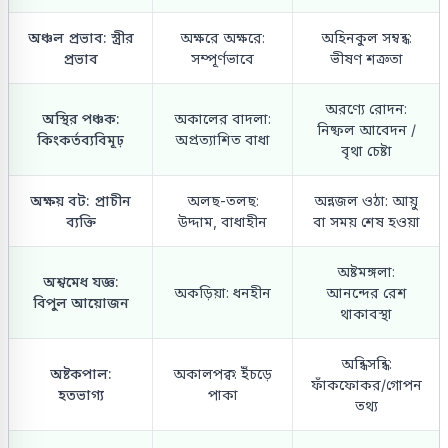
অঞ্চল প্রভাব: স্ত্রীর
অক্ষরে অক্ষরে:
অহিনকুল সম্বন্ধ:
প্রভাব
সম্পূর্ণভাবে
ভীষণ শত্রুতা
অরণ্যে রোদন:
অস্থির পঞ্চক:
অকালের বাদলা:
নিষ্ফল আবেদন /
কিংকর্তব্যবিমূঢ়
অপ্রত্যাশিত বাধা
বৃথা চেষ্টা
অক্ষয় বট: প্রাচীন
অলছ-তলছ:
অন্নজল ওঠা: আয়ু
ব্যক্তি
উদ্দাম, বাধাহীন
বা সময় শেষ হওয়া
অষ্টমঙ্গলা:
অশ্বমেধ যজ্ঞ:
অকড়িয়া: ধনহীন
আনন্দের রেশ
বিপুল আয়োজন
থাকাবস্থা
অন্ধিসন্ধি:
অষ্টকপাল:
অকালপক্ব: ইঁচড়ে
ফাঁকফোকর/গোপন
হতভাগ্য
পাকা
তথ্য