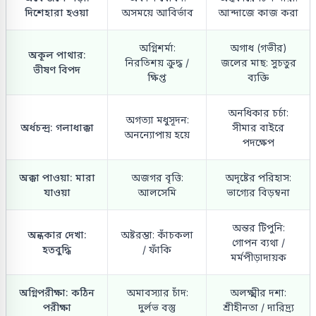
দিশেহারা হওয়া
অসময়ে আবির্ভাব
আন্দাজে কাজ করা
অগ্নিশর্মা:
অগাধ (গভীর)
অকূল পাথার:
নিরতিশয় ক্রুদ্ধ /
জলের মাছ: সুচতুর
ভীষণ বিপদ
ক্ষিপ্ত
ব্যক্তি
অনধিকার চর্চা:
অগত্যা মধুসূদন:
অর্ধচন্দ্র: গলাধাক্কা
সীমার বাইরে
অনন্যোপায় হয়ে
পদক্ষেপ
অক্কা পাওয়া: মারা
অজগর বৃত্তি:
অদৃষ্টের পরিহাস:
যাওয়া
আলসেমি
ভাগ্যের বিড়ম্বনা
অন্তর টিপুনি:
অন্ধকার দেখা:
অষ্টরম্ভা: কাঁচকলা
গোপন ব্যথা /
হতবুদ্ধি
/ ফাঁকি
মর্মপীড়াদায়ক
অগ্নিপরীক্ষা: কঠিন
অমাবস্যার চাঁদ:
অলক্ষ্মীর দশা:
পরীক্ষা
দুর্লভ বস্তু
শ্রীহীনতা / দারিদ্র্য