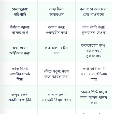
কেতাদুরস্ত:
কাছা ঢিলা:
কত ধানে কত চাল:
পরিপাটি
অসাবধান
টের পাওয়ানো
কাঁটার জ্বালা:
কথার কথা:
কান ভারী করা:
অসহ্য দুঃখ
গুরুত্বহীন কথা
কুপরামর্শ দেওয়া
কুরুক্ষেত্রের কাণ্ড:
কথা দেয়া:
কথা চালা: রটনা
মহাকলহ /
অঙ্গীকার করা
করা
তুলকালাম
কাক নিদ্রা:
কথা কাটাকাটি
কেঁচে গণ্ডূষ: নতুন
অগভীর সতর্ক
করা: বাদ-প্রতিবাদ
করে আরম্ভ করা
নিদ্রা
করা
কোলে পিঠে মানুষ
কলুর বলদ:
কান পাতলা:
করা: লালন পালন
একটানা খাটুনি
সহজেই বিশ্বাসপ্রবণ
করা