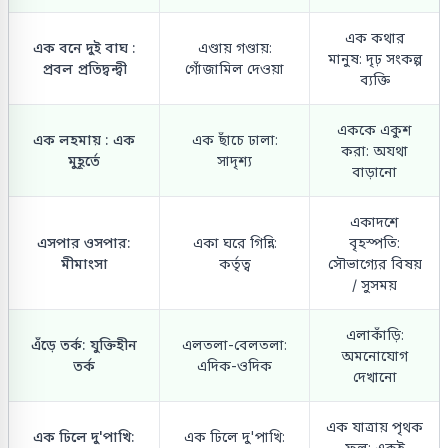
এক কথার
এক বনে দুই বাঘ :
এণ্ডায় গণ্ডায়:
মানুষ: দৃঢ় সংকল্প
প্রবল প্রতিদ্বন্দ্বী
গোঁজামিল দেওয়া
ব্যক্তি
এককে একুশ
এক লহমায় : এক
এক ছাঁচে ঢালা:
করা: অযথা
মুহূর্তে
সাদৃশ্য
বাড়ানো
একাদশে
এসপার ওসপার:
একা ঘরে গিন্নি:
বৃহস্পতি:
মীমাংসা
কর্তৃত্ব
সৌভাগ্যের বিষয়
/ সুসময়
এলাকাঁড়ি:
এঁড়ে তর্ক: যুক্তিহীন
এলতলা-বেলতলা:
অমনোযোগ
তর্ক
এদিক-ওদিক
দেখানো
এক যাত্রায় পৃথক
এক ঢিলে দু'পাখি:
এক ঢিলে দু'পাখি:
ফল: একই