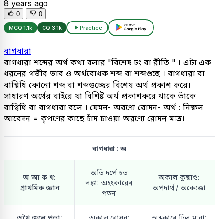
8 years ago
0
0
MCQ:
1.1k
CQ:
3.1k
Practice
বাগধারা
বাগধারা শব্দের অর্থ কথা বলার "বিশেষ ঢং বা রীতি " । এটা এক
ধরনের গভীর ভাব ও অর্থবোধক শব্দ বা শব্দগুচ্ছ । বাগধারা বা
বাগ্বিধি কোনো শব্দ বা শব্দগুচ্ছের বিশেষ অর্থ প্রকাশ করে।
সাধারণ অর্থের বাইরে যা বিশিষ্ট অর্থ প্রকাশকরে থাকে তাঁকে
বাগ্বিধি বা বাগধারা বলে । যেমন- অরণ্যে রোদন- অর্থ : নিষ্ফল
আবেদন = কৃপণের কাছে চাঁদ চাওয়া অরণ্যে রোদন মাত্র।
বাগধারা : অ
অতি দর্পে হত
অ আ ক খ:
অকাল কুষ্মাণ্ড:
লঙ্কা: অহংকারের
প্রাথমিক জ্ঞান
অপদার্থ / অকেজো
পতন
অথৈ জলে পড়া:
অকাল বোধন:
অন্ধকারে ঢিল মারা: