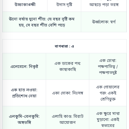
উচ্চাকাঙ্ক্ষী
উদাস দৃষ্টি
আছড়ে পড়া তরঙ্গ
ঊনো বর্ষায় দুনো শীত: যে বছর বৃষ্টি কম
ঊর্ধ্বলোক: স্বর্গ
হয়, সে বছর শীত বেশি পড়ে
বাগধারা : এ
এক চোখা:
এক ডাকের পথ:
এলেবেলে: নিকৃষ্ট
পক্ষপাতিত্ব /
কাছাকাছি
পক্ষপাতদুষ্ট
এক গোয়ালের
এক হাত লওয়া:
একা দোকা: নিঃসঙ্গ
গরু: একই
প্রতিশোধ নেয়া
শ্রেণিভুক্ত
এক ক্ষুরে মাথা
এলকুমি-বেলকুমি:
এলাহি কাণ্ড: বিরাট
মুড়ানো: একই
অঙ্গভঙ্গি
আয়োজন
স্বভাবের