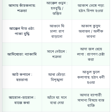
আক্কেল গুড়ুম :
আদায় কাঁচকলায়:
আকাশ ভেঙ্গে পড়া:
হতবুদ্ধি /
শত্রুতা
হঠাৎ বিপদ হওয়া
স্তম্ভিত
আগুনে ঘি
আকাশ কুসুম:
আক্কেল দাঁত ওঠা:
ঢালা: রাগ
অবাস্তব / অলীক
পাকা বুদ্ধি
বাড়ানো
ভাবনা
আদা জল খেয়ে
সাপে নেউলে :
আদিখ্যেতা: ন্যাকামি
লাগা : প্রাণপণ চেষ্টা
শত্রুতা
করা
আঙুল ফুলে
আট কপালে :
আধা খেঁচড়া:
কলাগাছ: হঠাৎ ধনী
হতভাগ্য
বিশৃঙ্খলা
হওয়া
আদার ব্যাপারী:
আবোল-তাবোল :
আঁতে ঘা: মনে
সামান্য বিষয়ে ব্যস্ত
বাজে কথা
ব্যথা দেয়া
ব্যক্তি