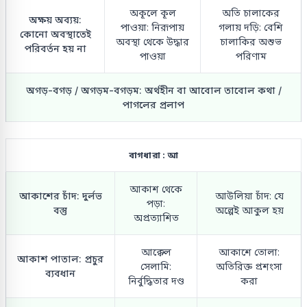
অকূলে কূল
অতি চালাকের
অক্ষয় অব্যয়:
পাওয়া: নিরূপায়
গলায় দড়ি: বেশি
কোনো অবস্থাতেই
অবস্থা থেকে উদ্ধার
চালাকির অশুভ
পরিবর্তন হয় না
পাওয়া
পরিণাম
অগড়-বগড় / অগড়ম-বগড়ম: অর্থহীন বা আবোল তাবোল কথা /
পাগলের প্রলাপ
বাগধারা : আ
আকাশ থেকে
আকাশের চাঁদ: দুর্লভ
আউলিয়া চাঁদ: যে
পড়া:
বস্তু
অল্পেই আকুল হয়
অপ্রত্যাশিত
আক্কেল
আকাশে তোলা:
আকাশ পাতাল: প্রচুর
সেলামি:
অতিরিক্ত প্রশংসা
ব্যবধান
নির্বুদ্ধিতার দণ্ড
করা