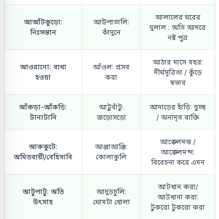
আলালের ঘরের
আআঁটকুড়ো:
আউপাতালি:
দুলাল : অতি আদরে
নিঃসন্তান
কাঁদুনে
নষ্ট পুত্র
আঠার মাসে বছর:
আওরানো: ব্যথা
আঁওল: প্রসব
দীর্ঘসূত্রিতা / কুঁড়ে
হওয়া
করা
স্বভাব
আঁকড়া-আঁকড়ি:
আটুবাঁটু:
আদাড়ের হাঁড়ি: তুচ্ছ
টানাটানি
জড়োসড়ো
/ অনাদৃত ব্যক্তি
আক্কেলমন্ত /
আককুটে:
আঞ্জাআঞ্জি:
আক্কেলমন্দ:
অমিতব্যয়ী/বেহিসাবি
কোলাকুলি
বিবেচনা করে এমন
আটখান করা/
আটুপাটু: অতি
আদুড়চুলি:
আটখানা করা:
উৎসাহ
ঘোমটা খোলা
টুকরো টুকরো করা