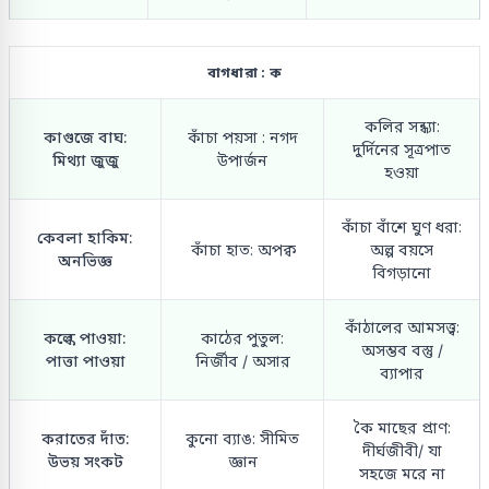
বাগধারা : ক
কলির সন্ধ্যা:
কাগুজে বাঘ:
কাঁচা পয়সা : নগদ
দুর্দিনের সূত্রপাত
মিথ্যা জুজু
উপার্জন
হওয়া
কাঁচা বাঁশে ঘুণ ধরা:
কেবলা হাকিম:
কাঁচা হাত: অপক্ব
অল্প বয়সে
অনভিজ্ঞ
বিগড়ানো
কাঁঠালের আমসত্ত্ব:
কল্কে পাওয়া:
কাঠের পুতুল:
অসম্ভব বস্তু /
পাত্তা পাওয়া
নির্জীব / অসার
ব্যাপার
কৈ মাছের প্রাণ:
করাতের দাঁত:
কুনো ব্যাঙ: সীমিত
দীর্ঘজীবী/ যা
উভয় সংকট
জ্ঞান
সহজে মরে না