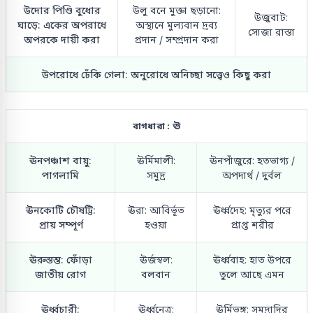
উদোর পিণ্ডি বুধোর
উলু বনে মুক্তা ছড়ানো:
উজুবাট:
ঘাড়ে: একের অপরাধে
অস্থানে মুল্যবান দ্রব্য
সোজা রাস্তা
অপরকে দায়ী করা
প্রদান / সম্প্রদান করা
উপরোধে ঢেঁকি গেলা: অনুরোধে অনিচ্ছা সত্ত্বেও কিছু করা
বাগধারা : ঊ
ঊনপঞ্চাশ বায়ু:
ঊর্মিমালী:
ঊনপাঁজুরে: হতভাগ্য /
পাগলামি
সমুদ্র
অপদার্থ / দুর্বল
ঊনকোটি চৌষট্টি:
ঊরা: আবির্ভূত
ঊর্ধ্বদেহ: মৃত্যুর পরে
প্রায় সম্পূর্ণ
হওয়া
প্রাপ্ত শরীর
ঊরুস্তম্ভ: ফোঁড়া
ঊর্জস্বল:
ঊর্ধ্ববাহ: হাত উপরে
জাতীয় রোগ
বলবান
তুলে আছে এমন
ঊর্ধ্বচারী:
ঊর্ধ্বনেত্র:
ঊর্মিভঙ্গ: সমুদ্রাদির