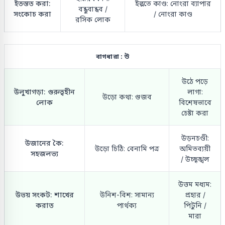
ইতস্তত করা:
ইল্লতে কাণ্ড: নোংরা ব্যাপার
বন্ধুবান্ধব /
সংকোচ করা
/ নোংরা কাণ্ড
রসিক লোক
বাগধারা : উ
উঠে পড়ে
উলুখাগড়া: গুরুত্বহীন
লাগা:
উড়ো কথা: গুজব
লোক
বিশেষভাবে
চেষ্টা করা
উড়নচণ্ডী:
উজানের কৈ:
উড়ো চিঠি: বেনামি পত্র
অমিতব্যয়ী
সহজলভ্য
/ উচ্ছৃঙ্খল
উত্তম মধ্যম:
উভয় সংকট: শাখের
উনিশ-বিশ: সামান্য
প্রহার /
করাত
পার্থক্য
পিটুনি /
মারা