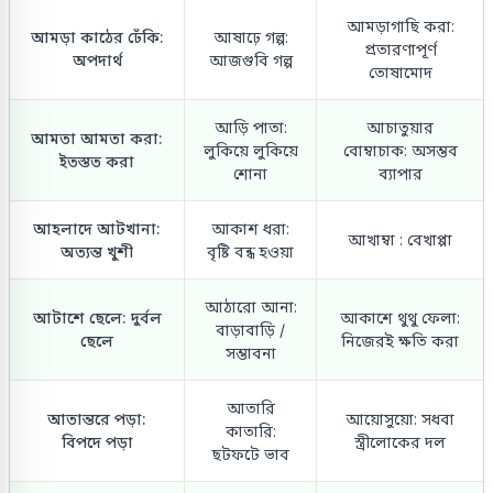
আমড়াগাছি করা:
আমড়া কাঠের ঢেঁকি:
আষাঢ়ে গল্প:
প্রতারণাপূর্ণ
অপদার্থ
আজগুবি গল্প
তোষামোদ
আড়ি পাতা:
আচাতুয়ার
আমতা আমতা করা:
লুকিয়ে লুকিয়ে
বোম্বাচাক: অসম্ভব
ইতস্তত করা
শোনা
ব্যাপার
আহলাদে আটখানা:
আকাশ ধরা:
আখাম্বা : বেখাপ্পা
অত্যন্ত খুশী
বৃষ্টি বন্ধ হওয়া
আঠারো আনা:
আটাশে ছেলে: দুর্বল
আকাশে থুথু ফেলা:
বাড়াবাড়ি /
ছেলে
নিজেরই ক্ষতি করা
সম্ভাবনা
আতারি
আতান্তরে পড়া:
আয়োসুয়ো: সধবা
কাতারি:
বিপদে পড়া
স্ত্রীলোকের দল
ছটফটে ভাব