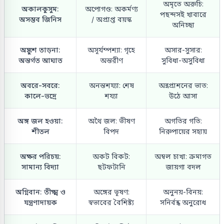
অমৃতে অরুচি:
অকালকুসুম:
অপোগণ্ড: অকর্মণ্য
পছন্দসই খাবারে
অসম্ভব জিনিস
/ অপ্রাপ্ত বয়স্ক
অনিচ্ছা
অঙ্কুশ তাড়না:
অসূর্যম্পশ্যা: গৃহে
অসার-সুসার:
অন্তর্গত আঘাত
অন্তরীণ
সুবিধা-অসুবিধা
অবরে-সবরে:
অনন্তশয্যা: শেষ
অন্নপ্রাশনের ভাত:
কালে-ভদ্রে
শয্যা
উঠে আসা
অঙ্গ জল হওয়া:
অথৈ জল: ভীষণ
অগতির গতি:
শীতল
বিপদ
নিরুপায়ের সহায়
অক্ষর পরিচয়:
অকট বিকট:
অম্বল চাখা: ক্রমাগত
সামান্য বিদ্যা
ছটফটানি
জায়গা বদল
অগ্নিবান: তীক্ষ্ম ও
অঙ্গের ভূষণ:
অনুনয়-বিনয়:
যন্ত্রণাদায়ক
স্বভাবের বৈশিষ্ট্য
সনির্বন্ধ অনুরোধ