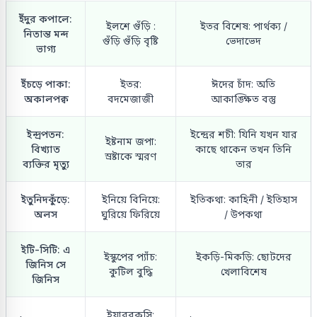
ইঁদুর কপালে:
ইলশে গুঁড়ি :
ইতর বিশেষ: পার্থক্য /
নিতান্ত মন্দ
গুঁড়ি গুঁড়ি বৃষ্টি
ভেদাভেদ
ভাগ্য
ইঁচড়ে পাকা:
ইতর:
ঈদের চাঁদ: অতি
অকালপক্ব
বদমেজাজী
আকাঙ্ক্ষিত বস্তু
ইন্দ্রপতন:
ইন্দ্রের শচী: যিনি যখন যার
ইষ্টনাম জপা:
বিখ্যাত
কাছে থাকেন তখন তিনি
স্রষ্টাকে স্মরণ
ব্যক্তির মৃত্যু
তার
ইতুনিদকুঁড়ে:
ইনিয়ে বিনিয়ে:
ইতিকথা: কাহিনী / ইতিহাস
অলস
ঘুরিয়ে ফিরিয়ে
/ উপকথা
ইটি-সিটি: এ
ইস্কুপের প্যাঁচ:
ইকড়ি-মিকড়ি: ছোটদের
জিনিস সে
কুটিল বুদ্ধি
খেলাবিশেষ
জিনিস
ইয়ারবকসি: