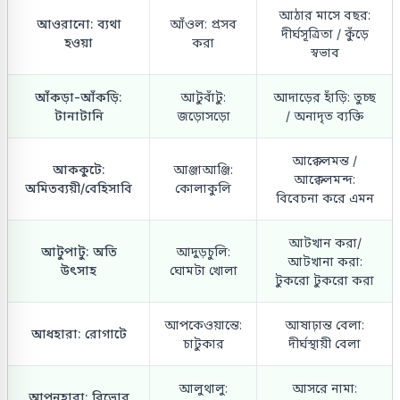
আঠার মাসে বছর:
আওরানো: ব্যথা
আঁওল: প্রসব
দীর্ঘসূত্রিতা / কুঁড়ে
হওয়া
করা
স্বভাব
আঁকড়া-আঁকড়ি:
আটুবাঁটু:
আদাড়ের হাঁড়ি: তুচ্ছ
টানাটানি
জড়োসড়ো
/ অনাদৃত ব্যক্তি
আক্কেলমন্ত /
আককুটে:
আঞ্জাআঞ্জি:
আক্কেলমন্দ:
অমিতব্যয়ী/বেহিসাবি
কোলাকুলি
বিবেচনা করে এমন
আটখান করা/
আটুপাটু: অতি
আদুড়চুলি:
আটখানা করা:
উৎসাহ
ঘোমটা খোলা
টুকরো টুকরো করা
আপকেওয়ান্তে:
আষাঢ়ান্ত বেলা:
আধহারা: রোগাটে
চাটুকার
দীর্ঘস্থায়ী বেলা
আলুথালু:
আসরে নামা:
আপনহারা: বিভোর