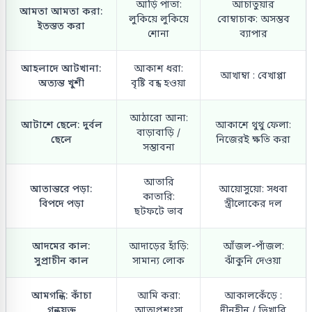
আড়ি পাতা:
আচাতুয়ার
আমতা আমতা করা:
লুকিয়ে লুকিয়ে
বোম্বাচাক: অসম্ভব
ইতস্তত করা
শোনা
ব্যাপার
আহলাদে আটখানা:
আকাশ ধরা:
আখাম্বা : বেখাপ্পা
অত্যন্ত খুশী
বৃষ্টি বন্ধ হওয়া
আঠারো আনা:
আটাশে ছেলে: দুর্বল
আকাশে থুথু ফেলা:
বাড়াবাড়ি /
ছেলে
নিজেরই ক্ষতি করা
সম্ভাবনা
আতারি
আতান্তরে পড়া:
আয়োসুয়ো: সধবা
কাতারি:
বিপদে পড়া
স্ত্রীলোকের দল
ছটফটে ভাব
আদমের কাল:
আদাড়ের হাঁড়ি:
আঁজল-পাঁজল:
সুপ্রাচীন কাল
সামান্য লোক
ঝাঁকুনি দেওয়া
আমগন্ধি: কাঁচা
আমি করা:
আকালকেঁড়ে :
গন্ধযুক্ত
আত্মপ্রশংসা
দীনহীন / ভিখারি