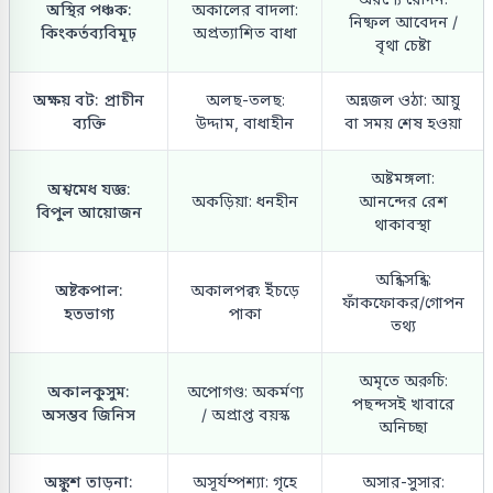
অস্থির পঞ্চক:
অকালের বাদলা:
নিষ্ফল আবেদন /
কিংকর্তব্যবিমূঢ়
অপ্রত্যাশিত বাধা
বৃথা চেষ্টা
অক্ষয় বট: প্রাচীন
অলছ-তলছ:
অন্নজল ওঠা: আয়ু
ব্যক্তি
উদ্দাম, বাধাহীন
বা সময় শেষ হওয়া
অষ্টমঙ্গলা:
অশ্বমেধ যজ্ঞ:
অকড়িয়া: ধনহীন
আনন্দের রেশ
বিপুল আয়োজন
থাকাবস্থা
অন্ধিসন্ধি:
অষ্টকপাল:
অকালপক্ব: ইঁচড়ে
ফাঁকফোকর/গোপন
হতভাগ্য
পাকা
তথ্য
অমৃতে অরুচি:
অকালকুসুম:
অপোগণ্ড: অকর্মণ্য
পছন্দসই খাবারে
অসম্ভব জিনিস
/ অপ্রাপ্ত বয়স্ক
অনিচ্ছা
অঙ্কুশ তাড়না:
অসূর্যম্পশ্যা: গৃহে
অসার-সুসার: