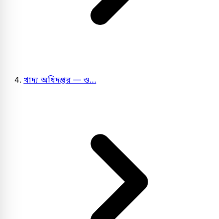
খাদ্য অধিদপ্তর — ও…