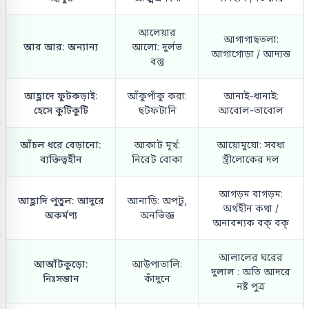
আলেয়ার
আগাগাছতলা:
আর আর: অন্যান্য
আলো: দুর্লভ
আগাগোড়া / আদ্যন্ত
বস্তু
আহ্লাদে ফুটকড়াই:
আঁকুপাঁকু করা:
আনাই-ধানাই:
হেসে কুটিকুটি
ছটফটানি
আবোল-তাবোল
আঁচল ধরে বেড়ানো:
আকাট মূর্খ:
আয়োমুয়ো: সবধা
ব্যক্তিত্বহীন
নিরেট বোকা
স্ত্রীলোকের দল
আগড়ম বাগড়ম:
আহ্লাদি পুতুল: আদুরে
আনাড়ি: অপটু,
অর্থহীন কথা /
অকর্মণ্য
অনভিজ্ঞ
অনাবশ্যক বক্ বক্
আলালের ঘরের
আআঁটকুড়ো:
আউপাতালি:
দুলাল : অতি আদরে
নিঃসন্তান
কাঁদুনে
নষ্ট পুত্র