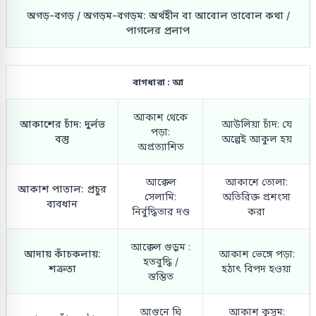
অগড়-বগড় / অগড়ম-বগড়ম: অর্থহীন বা আবোল তাবোল কথা /
পাগলের প্রলাপ
বাগধারা : আ
আকাশ থেকে
আকাশের চাঁদ: দুর্লভ
আউলিয়া চাঁদ: যে
পড়া:
বস্তু
অল্পেই আকুল হয়
অপ্রত্যাশিত
আক্কেল
আকাশে তোলা:
আকাশ পাতাল: প্রচুর
সেলামি:
অতিরিক্ত প্রশংসা
ব্যবধান
নির্বুদ্ধিতার দণ্ড
করা
আক্কেল গুড়ুম :
আদায় কাঁচকলায়:
আকাশ ভেঙ্গে পড়া:
হতবুদ্ধি /
শত্রুতা
হঠাৎ বিপদ হওয়া
স্তম্ভিত
আগুনে ঘি
আকাশ কুসুম: