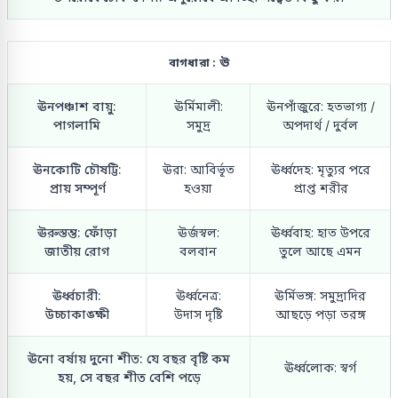
বাগধারা : ঊ
ঊনপঞ্চাশ বায়ু:
ঊর্মিমালী:
ঊনপাঁজুরে: হতভাগ্য /
পাগলামি
সমুদ্র
অপদার্থ / দুর্বল
ঊনকোটি চৌষট্টি:
ঊরা: আবির্ভূত
ঊর্ধ্বদেহ: মৃত্যুর পরে
প্রায় সম্পূর্ণ
হওয়া
প্রাপ্ত শরীর
ঊরুস্তম্ভ: ফোঁড়া
ঊর্জস্বল:
ঊর্ধ্ববাহ: হাত উপরে
জাতীয় রোগ
বলবান
তুলে আছে এমন
ঊর্ধ্বচারী:
ঊর্ধ্বনেত্র:
ঊর্মিভঙ্গ: সমুদ্রাদির
উচ্চাকাঙ্ক্ষী
উদাস দৃষ্টি
আছড়ে পড়া তরঙ্গ
ঊনো বর্ষায় দুনো শীত: যে বছর বৃষ্টি কম
ঊর্ধ্বলোক: স্বর্গ
হয়, সে বছর শীত বেশি পড়ে