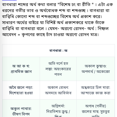
বাগধারা শব্দের অর্থ কথা বলার "বিশেষ ঢং বা রীতি " । এটা এক
ধরনের গভীর ভাব ও অর্থবোধক শব্দ বা শব্দগুচ্ছ । বাগধারা বা
বাগ্বিধি কোনো শব্দ বা শব্দগুচ্ছের বিশেষ অর্থ প্রকাশ করে।
সাধারণ অর্থের বাইরে যা বিশিষ্ট অর্থ প্রকাশকরে থাকে তাঁকে
বাগ্বিধি বা বাগধারা বলে । যেমন- অরণ্যে রোদন- অর্থ : নিষ্ফল
আবেদন = কৃপণের কাছে চাঁদ চাওয়া অরণ্যে রোদন মাত্র।
বাগধারা : অ
অতি দর্পে হত
অ আ ক খ:
অকাল কুষ্মাণ্ড:
লঙ্কা: অহংকারের
প্রাথমিক জ্ঞান
অপদার্থ / অকেজো
পতন
অথৈ জলে পড়া:
অকাল বোধন:
অন্ধকারে ঢিল মারা:
দিশেহারা হওয়া
অসময়ে আবির্ভাব
আন্দাজে কাজ করা
অগ্নিশর্মা:
অগাধ (গভীর)
অকূল পাথার:
নিরতিশয় ক্রুদ্ধ /
জলের মাছ: সুচতুর
ভীষণ বিপদ
ক্ষিপ্ত
ব্যক্তি