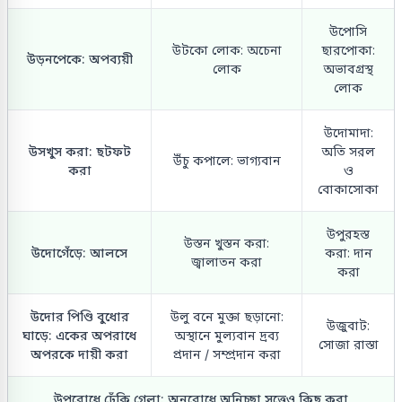
উপোসি
উটকো লোক: অচেনা
ছারপোকা:
উড়নপেকে: অপব্যয়ী
লোক
অভাবগ্রস্থ
লোক
উদোমাদা:
উসখুস করা: ছটফট
অতি সরল
উঁচু কপালে: ভাগ্যবান
করা
ও
বোকাসোকা
উপুরহস্ত
উস্তন খুস্তন করা:
উদোগেঁড়ে: আলসে
করা: দান
জ্বালাতন করা
করা
উদোর পিণ্ডি বুধোর
উলু বনে মুক্তা ছড়ানো:
উজুবাট:
ঘাড়ে: একের অপরাধে
অস্থানে মুল্যবান দ্রব্য
সোজা রাস্তা
অপরকে দায়ী করা
প্রদান / সম্প্রদান করা
উপরোধে ঢেঁকি গেলা: অনুরোধে অনিচ্ছা সত্ত্বেও কিছু করা