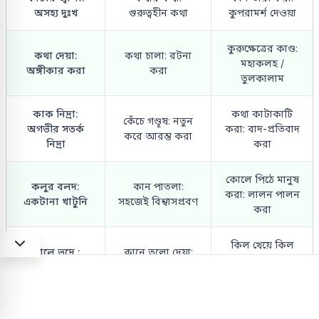
অসহ্য দুঃখ
গুরুত্বহীন কথা
কুপরামর্শ দেওয়া
কুরুক্ষেত্রের কাণ্ড:
কথা দেয়া:
কথা চালা: রটনা
মহাকলহ /
অঙ্গীকার করা
করা
তুলকালাম
কাক নিদ্রা:
কথা কাটাকাটি
কেঁচে গণ্ডূষ: নতুন
অগভীর সতর্ক
করা: বাদ-প্রতিবাদ
করে আরম্ভ করা
নিদ্রা
করা
কোলে পিঠে মানুষ
কলুর বলদ:
কান পাতলা:
করা: লালন পালন
একটানা খাটুনি
সহজেই বিশ্বাসপ্রবণ
করা
কিল খেয়ে কিল
কালে ভদ্রে :
কানে তুলো দেয়া:
চুরি: অপমান সয়ে
কদাচিৎ
ভ্রুক্ষেপ না করা
চুপ থাকা
কান কাটা:
কানে খাটো: যে কম
কুলে কালি দেয়া: