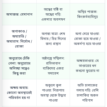
অন্ধের যষ্ঠি বা
অস্থির পাজক:
অসাজন্ত: বেমানান
অন্ধের নড়ি:
কিংকর্তব্যবিমূঢ়
একমাত্র অবলম্বন
অগাকাণ্ড /
অগস্ত্য যাত্রা: শেষ
অগা মেরে যাওয়া:
অঘাচণ্ডি /
বিদায় / চির দিনের
বোকা হয়ে যাওয়া /
অঘারাম: নির্বোধ /
জন্য প্রস্থান
অকর্মণ্য হয়ে যাওয়া
বোকা
অনুরোধে ঢেঁকি
অষ্টবজ্র সম্মিলন:
অক্ষয়ভাণ্ডার: যে
গেলা: অনুরোধে
প্রতিভাবান
ভাণ্ডারের ধন
অনিচ্ছা সত্ত্বেও
ব্যক্তিদের একত্র
কখনো ফুরোয় না
কিছু করা
সমাবেশ
অকূলে কূল
অতি চালাকের
অক্ষয় অব্যয়:
পাওয়া: নিরূপায়
গলায় দড়ি: বেশি
কোনো অবস্থাতেই
অবস্থা থেকে উদ্ধার
চালাকির অশুভ
পরিবর্তন হয় না
পাওয়া
পরিণাম