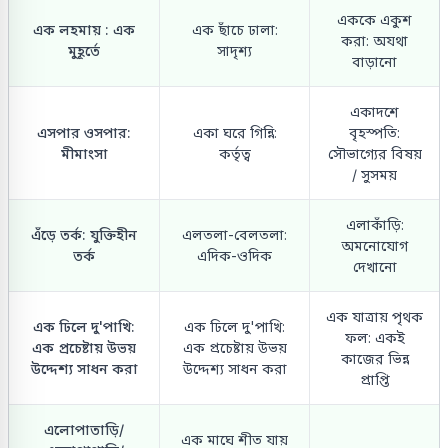
এককে একুশ
এক লহমায় : এক
এক ছাঁচে ঢালা:
করা: অযথা
মুহূর্তে
সাদৃশ্য
বাড়ানো
একাদশে
এসপার ওসপার:
একা ঘরে গিন্নি:
বৃহস্পতি:
মীমাংসা
কর্তৃত্ব
সৌভাগ্যের বিষয়
/ সুসময়
এলাকাঁড়ি:
এঁড়ে তর্ক: যুক্তিহীন
এলতলা-বেলতলা:
অমনোযোগ
তর্ক
এদিক-ওদিক
দেখানো
এক যাত্রায় পৃথক
এক ঢিলে দু'পাখি:
এক ঢিলে দু'পাখি:
ফল: একই
এক প্রচেষ্টায় উভয়
এক প্রচেষ্টায় উভয়
কাজের ভিন্ন
উদ্দেশ্য সাধন করা
উদ্দেশ্য সাধন করা
প্রাপ্তি
এলোপাতাড়ি/
এক মাঘে শীত যায়