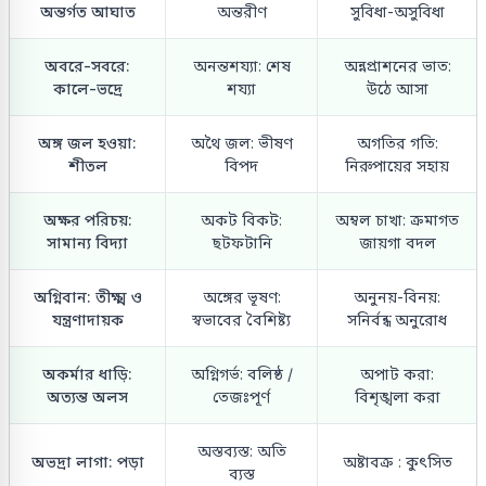
অন্তর্গত আঘাত
অন্তরীণ
সুবিধা-অসুবিধা
অবরে-সবরে:
অনন্তশয্যা: শেষ
অন্নপ্রাশনের ভাত:
কালে-ভদ্রে
শয্যা
উঠে আসা
অঙ্গ জল হওয়া:
অথৈ জল: ভীষণ
অগতির গতি:
শীতল
বিপদ
নিরুপায়ের সহায়
অক্ষর পরিচয়:
অকট বিকট:
অম্বল চাখা: ক্রমাগত
সামান্য বিদ্যা
ছটফটানি
জায়গা বদল
অগ্নিবান: তীক্ষ্ম ও
অঙ্গের ভূষণ:
অনুনয়-বিনয়:
যন্ত্রণাদায়ক
স্বভাবের বৈশিষ্ট্য
সনির্বন্ধ অনুরোধ
অকর্মার ধাড়ি:
অগ্নিগর্ভ: বলিষ্ঠ /
অপাট করা:
অত্যন্ত অলস
তেজঃপূর্ণ
বিশৃঙ্খলা করা
অস্তব্যস্ত: অতি
অভদ্রা লাগা: পড়া
অষ্টাবক্র : কুৎসিত
ব্যস্ত