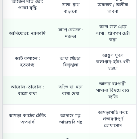
আক্কেল দাঁত ওঠা:
ঢালা: রাগ
অবাস্তব / অলীক
পাকা বুদ্ধি
বাড়ানো
ভাবনা
আদা জল খেয়ে
সাপে নেউলে :
আদিখ্যেতা: ন্যাকামি
লাগা : প্রাণপণ চেষ্টা
শত্রুতা
করা
আঙুল ফুলে
আট কপালে :
আধা খেঁচড়া:
কলাগাছ: হঠাৎ ধনী
হতভাগ্য
বিশৃঙ্খলা
হওয়া
আদার ব্যাপারী:
আবোল-তাবোল :
আঁতে ঘা: মনে
সামান্য বিষয়ে ব্যস্ত
বাজে কথা
ব্যথা দেয়া
ব্যক্তি
আমড়াগাছি করা:
আমড়া কাঠের ঢেঁকি:
আষাঢ়ে গল্প:
প্রতারণাপূর্ণ
অপদার্থ
আজগুবি গল্প
তোষামোদ