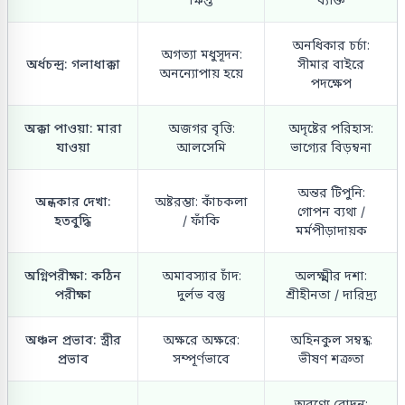
অনধিকার চর্চা:
অগত্যা মধুসূদন:
অর্ধচন্দ্র: গলাধাক্কা
সীমার বাইরে
অনন্যোপায় হয়ে
পদক্ষেপ
অক্কা পাওয়া: মারা
অজগর বৃত্তি:
অদৃষ্টের পরিহাস:
যাওয়া
আলসেমি
ভাগ্যের বিড়ম্বনা
অন্তর টিপুনি:
অন্ধকার দেখা:
অষ্টরম্ভা: কাঁচকলা
গোপন ব্যথা /
হতবুদ্ধি
/ ফাঁকি
মর্মপীড়াদায়ক
অগ্নিপরীক্ষা: কঠিন
অমাবস্যার চাঁদ:
অলক্ষ্মীর দশা:
পরীক্ষা
দুর্লভ বস্তু
শ্রীহীনতা / দারিদ্র্য
অঞ্চল প্রভাব: স্ত্রীর
অক্ষরে অক্ষরে:
অহিনকুল সম্বন্ধ:
প্রভাব
সম্পূর্ণভাবে
ভীষণ শত্রুতা
অরণ্যে রোদন: