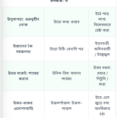
বাগধারা : উ
উঠে পড়ে
উলুখাগড়া: গুরুত্বহীন
লাগা:
উড়ো কথা: গুজব
লোক
বিশেষভাবে
চেষ্টা করা
উড়নচণ্ডী:
উজানের কৈ:
উড়ো চিঠি: বেনামি পত্র
অমিতব্যয়ী
সহজলভ্য
/ উচ্ছৃঙ্খল
উত্তম মধ্যম:
উভয় সংকট: শাখের
উনিশ-বিশ: সামান্য
প্রহার /
করাত
পার্থক্য
পিটুনি /
মারা
উড়ে এসে
উকর-ধাকর:
উজলপাঁজল: উথাল-
জুড়ে বসা:
এলোপাথাড়ি
পাথাল
অনধিকার
চর্চা