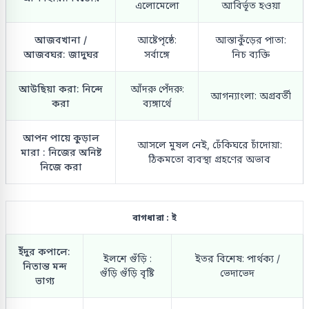
এলোমেলো
আবির্ভূত হওয়া
আজবখানা /
আষ্টেপৃষ্ঠে:
আস্তাকুঁড়ের পাতা:
আজবঘর: জাদুঘর
সর্বাঙ্গে
নিচ ব্যক্তি
আউছিয়া করা: নিন্দে
আঁদরু পেঁদরু:
আগন্যাংলা: অগ্রবর্তী
করা
ব্যঙ্গার্থে
আপন পায়ে কুড়াল
আসলে মুষল নেই, ঢেঁকিঘরে চাঁদোয়া:
মারা : নিজের অনিষ্ট
ঠিকমতো ব্যবস্থা গ্রহণের অভাব
নিজে করা
বাগধারা : ই
ইঁদুর কপালে:
ইলশে গুঁড়ি :
ইতর বিশেষ: পার্থক্য /
নিতান্ত মন্দ
গুঁড়ি গুঁড়ি বৃষ্টি
ভেদাভেদ
ভাগ্য