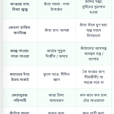
কলির সন্ধ্যা:
কাগুজে বাঘ:
কাঁচা পয়সা : নগদ
দুর্দিনের সূত্রপাত
মিথ্যা জুজু
উপার্জন
হওয়া
কাঁচা বাঁশে ঘুণ ধরা:
কেবলা হাকিম:
কাঁচা হাত: অপক্ব
অল্প বয়সে
অনভিজ্ঞ
বিগড়ানো
কাঁঠালের আমসত্ত্ব:
কল্কে পাওয়া:
কাঠের পুতুল:
অসম্ভব বস্তু /
পাত্তা পাওয়া
নির্জীব / অসার
ব্যাপার
কৈ মাছের প্রাণ:
করাতের দাঁত:
কুনো ব্যাঙ: সীমিত
দীর্ঘজীবী/ যা
উভয় সংকট
জ্ঞান
সহজে মরে না
কেতাদুরস্ত:
কাছা ঢিলা:
কত ধানে কত চাল:
পরিপাটি
অসাবধান
টের পাওয়ানো
কাঁটার জ্বালা:
কথার কথা:
কান ভারী করা: