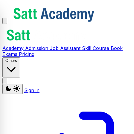
Academy
Admission
Job Assistant
Skill
Course
Book
Exams
Pricing
Others
Sign in