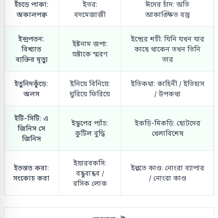
ইঁচড়ে পাকা:
ইতর:
ঈদের চাঁদ: অতি
অকালপক্ব
বদমেজাজী
আকাঙ্ক্ষিত বস্তু
ইন্দ্রপতন:
ইন্দ্রের শচী: যিনি যখন যার
ইষ্টনাম জপা:
বিখ্যাত
কাছে থাকেন তখন তিনি
স্রষ্টাকে স্মরণ
ব্যক্তির মৃত্যু
তার
ইতুনিদকুঁড়ে:
ইনিয়ে বিনিয়ে:
ইতিকথা: কাহিনী / ইতিহাস
অলস
ঘুরিয়ে ফিরিয়ে
/ উপকথা
ইটি-সিটি: এ
ইস্কুপের প্যাঁচ:
ইকড়ি-মিকড়ি: ছোটদের
জিনিস সে
কুটিল বুদ্ধি
খেলাবিশেষ
জিনিস
ইয়ারবকসি:
ইতস্তত করা:
ইল্লতে কাণ্ড: নোংরা ব্যাপার
বন্ধুবান্ধব /
সংকোচ করা
/ নোংরা কাণ্ড
রসিক লোক