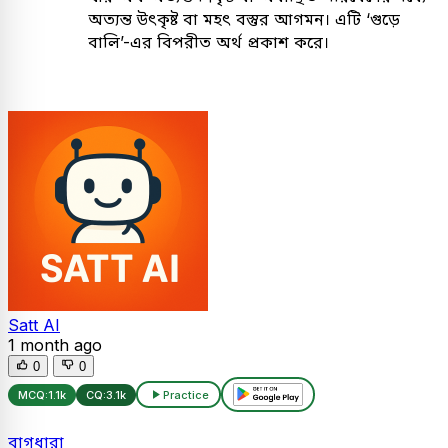
অত্যন্ত উৎকৃষ্ট বা মহৎ বস্তুর আগমন। এটি ‘গুড়ে
বালি’-এর বিপরীত অর্থ প্রকাশ করে।
Satt AI
1 month ago
0
0
MCQ:
1.1k
CQ:
3.1k
Practice
বাগধারা