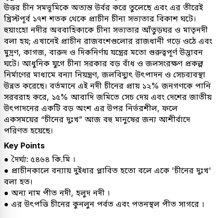
উত্তর চীন সমভূমিকে অত্যন্ত উর্বর করে তুলেছে এবং এর তীরেই
খ্রিস্টপূর্ব ১৭শ শতক থেকে প্রাচীন চীনা সভ্যতার বিকাশ ঘটে।
হুয়াংহো নদীর অববাহিকাকে চীনা সভ্যতার আঁতুড়ঘর ও মাতৃনদী
বলা হয়; এখানেই প্রাচীন রাজবংশগুলোর রাজধানী গড়ে ওঠে এবং
মুদ্রণ, কাগজ, বারুদ ও দিকনির্ণয় যন্ত্রের মতো গুরুত্বপূর্ণ উদ্ভাবন
ঘটে। আধুনিক যুগে চীনা সরকার বড় বাঁধ ও জলসংরক্ষণ প্রকল্প
নির্মাণের মাধ্যমে বন্যা নিয়ন্ত্রণ, জলবিদ্যুৎ উৎপাদন ও সেচব্যবস্থা
উন্নত করেছে। বর্তমানে এই নদী চীনের প্রায় ১২% জনগণকে পানি
সরবরাহ করে, ১৫% আবাদি জমিতে সেচ দেয় এবং দেশের জাতীয়
উৎপাদনের একটি বড় অংশ এর উপর নির্ভরশীল, ফলে
একসময়ের “চীনের দুঃখ” আজ বহু মানুষের জন্য আশীর্বাদে
পরিণত হয়েছে।
Key Points
● দৈর্ঘ্য: ৫৪৬৪ কি.মি ।
● প্রাচীনকালে বন্যায় দুইধার প্লাবিত হতো বলে একে 'চীনের দুঃখ'
বলা হত।
● অন্য নাম পীত নদী, হলুদ নদী ।
● এর উৎপত্তি চীনের কুনলুন পর্বত এবং পতনস্থল পীত সাগরে ।