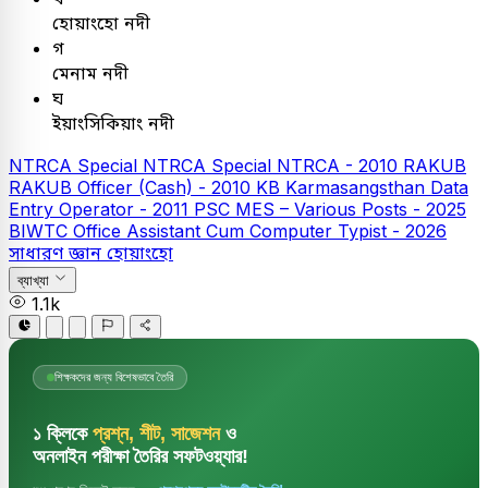
হোয়াংহো নদী
গ
মেনাম নদী
ঘ
ইয়াংসিকিয়াং নদী
NTRCA
Special NTRCA
Special NTRCA - 2010
RAKUB
RAKUB Officer (Cash) - 2010
KB
Karmasangsthan Data
Entry Operator - 2011
PSC
MES – Various Posts - 2025
BIWTC Office Assistant Cum Computer Typist - 2026
সাধারণ জ্ঞান
হোয়াংহো
ব্যাখ্যা
1.1k
শিক্ষকদের জন্য বিশেষভাবে তৈরি
১ ক্লিকে
প্রশ্ন, শীট, সাজেশন
ও
অনলাইন পরীক্ষা তৈরির সফটওয়্যার!