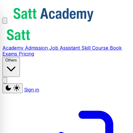
Academy
Admission
Job Assistant
Skill
Course
Book
Exams
Pricing
Others
Sign in