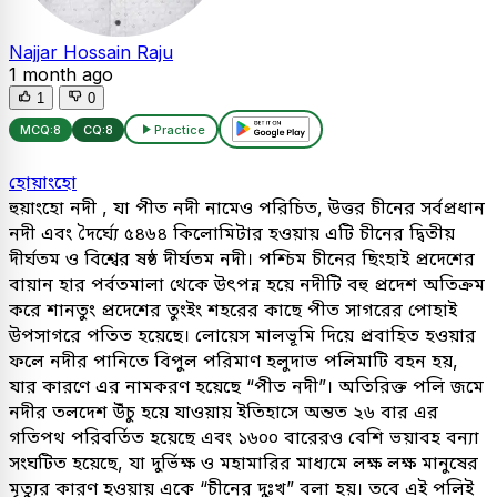
Najjar Hossain Raju
1 month ago
1
0
MCQ:
8
CQ:
8
Practice
হোয়াংহো
হুয়াংহো নদী , যা পীত নদী নামেও পরিচিত, উত্তর চীনের সর্বপ্রধান
নদী এবং দৈর্ঘ্যে ৫৪৬৪ কিলোমিটার হওয়ায় এটি চীনের দ্বিতীয়
দীর্ঘতম ও বিশ্বের ষষ্ঠ দীর্ঘতম নদী। পশ্চিম চীনের ছিংহাই প্রদেশের
বায়ান হার পর্বতমালা থেকে উৎপন্ন হয়ে নদীটি বহু প্রদেশ অতিক্রম
করে শানতুং প্রদেশের তুংইং শহরের কাছে পীত সাগরের পোহাই
উপসাগরে পতিত হয়েছে। লোয়েস মালভূমি দিয়ে প্রবাহিত হওয়ার
ফলে নদীর পানিতে বিপুল পরিমাণ হলুদাভ পলিমাটি বহন হয়,
যার কারণে এর নামকরণ হয়েছে “পীত নদী”। অতিরিক্ত পলি জমে
নদীর তলদেশ উঁচু হয়ে যাওয়ায় ইতিহাসে অন্তত ২৬ বার এর
গতিপথ পরিবর্তিত হয়েছে এবং ১৬০০ বারেরও বেশি ভয়াবহ বন্যা
সংঘটিত হয়েছে, যা দুর্ভিক্ষ ও মহামারির মাধ্যমে লক্ষ লক্ষ মানুষের
মৃত্যুর কারণ হওয়ায় একে “চীনের দুঃখ” বলা হয়। তবে এই পলিই