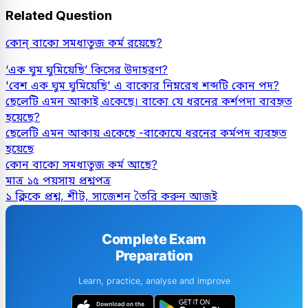
Related Question
কোন্ বাক্যে সমধাতুজ কর্ম রয়েছে?
‘এক ঘুম ঘুমিয়েছি’ কিসের উদাহরণ?
'বেশ এক ঘুম ঘুমিয়েছি' এ বাক্যের নিম্নরেখ শব্দটি কোন পদ?
ছেলেটি এমন আকাই একেছে। বাক্যে যে ধরনের কর্শপদা ব্যবহৃত
হয়েছে?
ছেলেটি এমন আকায় একেছে -বাক্যেযে ধরনের কর্মপদ ব্যবহৃত
হয়েছে
কোন বাক্যে সমধাতুজ কর্ম আছে?
মাত্র ১৫ পয়সায় প্রশ্নপত্র
১ ক্লিকে প্রশ্ন, শীট, সাজেশন তৈরি করুন আজই
Complete Exam
Preparation
Learn, practice, analyse and improve