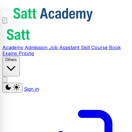
Academy
Admission
Job Assistant
Skill
Course
Book
Exams
Pricing
Others
Sign in