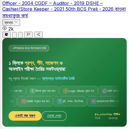
Officer - 2004
CGDF – Auditor - 2019
DSHE –
Cashier/Store Keeper - 2021
50th BCS Preli - 2026
বাংলা
সমধাতুজ কর্ম
ব্যাখ্যা
2k
শিক্ষকদের জন্য বিশেষভাবে তৈরি
১ ক্লিকে
প্রশ্ন, শীট, সাজেশন
ও
অনলাইন পরীক্ষা তৈরির সফটওয়্যার!
শুধু প্রশ্ন সিলেক্ট করুন —
প্রশ্নপত্র অটোমেটিক তৈরি!
ছাপ দেয়া যাবে
ঠিকানা যুক্ত করা যাবে
Logo, Motto যুক্ত হবে
অটো প্রতিষ্ঠানের নাম
য়
OMR সংযুক্ত করা যাবে
ফন্ট, কলাম, ডিভাইডার
প্রশ্ন/অপশন স্টাইল পরিবর্তন
সেট 
৫০,০০০+
৩০ লক্ষ+
এখনই শুরু করুন
ডেমো দেখুন
শিক্ষক
প্রশ্নপত্র