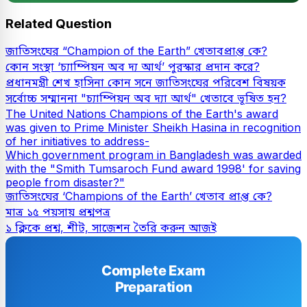
Related Question
জাতিসংঘের “Champion of the Earth” খেতাবপ্রাপ্ত কে?
কোন সংস্থা ‘চ্যাম্পিয়ন অব দ্য আর্থ’ পুরস্কার প্রদান করে?
প্রধানমন্ত্রী শেখ হাসিনা কোন সনে জাতিসংঘের পরিবেশ বিষয়ক
সর্বোচ্চ সম্মাননা "চ্যাম্পিয়ন অব দ্যা আর্থ" খেতাবে ভূষিত হন?
The United Nations Champions of the Earth's award
was given to Prime Minister Sheikh Hasina in recognition
of her initiatives to address-
Which government program in Bangladesh was awarded
with the "Smith Tumsaroch Fund award 1998' for saving
people from disaster?"
জাতিসংঘের ‘Champions of the Earth’ খেতাব প্রাপ্ত কে?
মাত্র ১৫ পয়সায় প্রশ্নপত্র
১ ক্লিকে প্রশ্ন, শীট, সাজেশন তৈরি করুন আজই
Complete Exam
Preparation