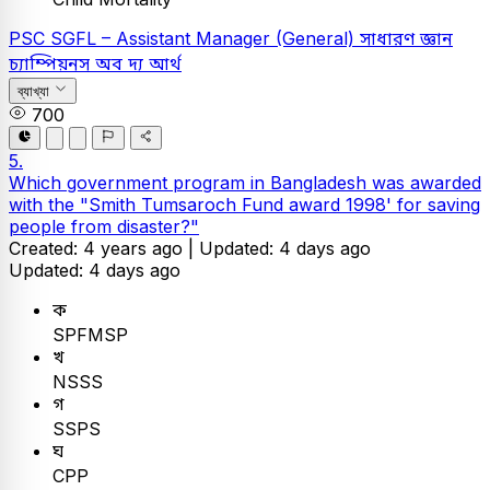
PSC
SGFL – Assistant Manager (General)
সাধারণ জ্ঞান
চ্যাম্পিয়নস অব দ্য আর্থ
ব্যাখ্যা
700
5.
Which government program in Bangladesh was awarded
with the "Smith Tumsaroch Fund award 1998' for saving
people from disaster?"
Created: 4 years ago |
Updated: 4 days ago
Updated: 4 days ago
ক
SPFMSP
খ
NSSS
গ
SSPS
ঘ
CPP