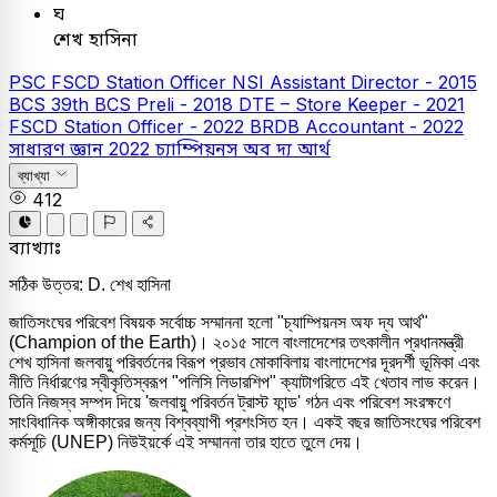
ঘ
শেখ হাসিনা
PSC
FSCD Station Officer
NSI Assistant Director - 2015
BCS
39th BCS Preli - 2018
DTE – Store Keeper - 2021
FSCD Station Officer - 2022
BRDB Accountant - 2022
সাধারণ জ্ঞান
2022
চ্যাম্পিয়নস অব দ্য আর্থ
ব্যাখ্যা
412
ব্যাখ্যাঃ
সঠিক উত্তর: D. শেখ হাসিনা
জাতিসংঘের পরিবেশ বিষয়ক সর্বোচ্চ সম্মাননা হলো "চ্যাম্পিয়নস অফ দ্য আর্থ"
(Champion of the Earth)। ২০১৫ সালে বাংলাদেশের তৎকালীন প্রধানমন্ত্রী
শেখ হাসিনা জলবায়ু পরিবর্তনের বিরূপ প্রভাব মোকাবিলায় বাংলাদেশের দূরদর্শী ভূমিকা এবং
নীতি নির্ধারণের স্বীকৃতিস্বরূপ "পলিসি লিডারশিপ" ক্যাটাগরিতে এই খেতাব লাভ করেন।
তিনি নিজস্ব সম্পদ দিয়ে 'জলবায়ু পরিবর্তন ট্রাস্ট ফান্ড' গঠন এবং পরিবেশ সংরক্ষণে
সাংবিধানিক অঙ্গীকারের জন্য বিশ্বব্যাপী প্রশংসিত হন। একই বছর জাতিসংঘের পরিবেশ
কর্মসূচি (UNEP) নিউইয়র্কে এই সম্মাননা তার হাতে তুলে দেয়।