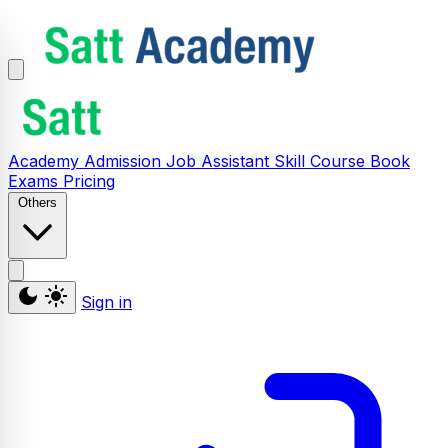
Academy
Admission
Job Assistant
Skill
Course
Book
Exams
Pricing
Others
Sign in