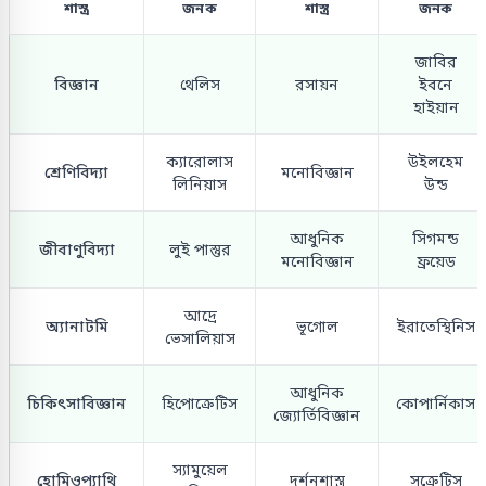
শাস্ত্র
জনক
শাস্ত্র
জনক
জাবির
বিজ্ঞান
থেলিস
রসায়ন
ইবনে
হাইয়ান
ক্যারোলাস
উইলহেম
শ্রেণিবিদ্যা
মনোবিজ্ঞান
লিনিয়াস
উন্ড
আধুনিক
সিগমন্ড
জীবাণুবিদ্যা
লুই পাস্তুর
মনোবিজ্ঞান
ফ্রয়েড
আদ্রে
অ্যানাটমি
ভূগোল
ইরাতেস্থিনিস
ভেসালিয়াস
আধুনিক
চিকিৎসাবিজ্ঞান
হিপোক্রেটিস
কোপার্নিকাস
জ্যোর্তিবিজ্ঞান
স্যামুয়েল
হোমিওপ্যাথি
দর্শনশাস্ত্র
সক্রেটিস