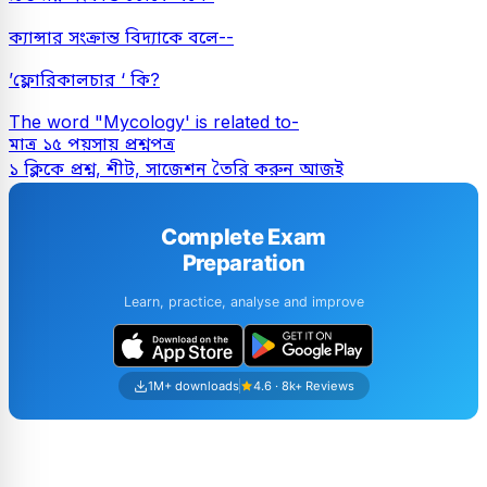
ক্যান্সার সংক্রান্ত বিদ্যাকে বলে--
’ফ্লোরিকালচার ‘ কি?
The word "Mycology' is related to-
মাত্র ১৫ পয়সায় প্রশ্নপত্র
১ ক্লিকে প্রশ্ন, শীট, সাজেশন তৈরি করুন আজই
Complete Exam
Preparation
Learn, practice, analyse and improve
1M+ downloads
4.6 · 8k+ Reviews