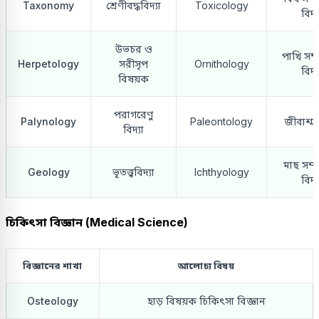
Taxonomy
শ্রেণীবদ্ধবিদ্যা
Toxicology
বিদ্য
উভচর ও
পাখি সম্
Herpetology
সরীসৃপ
Ornithology
বিদ্য
বিষয়ক
পরাগরেণু
Palynology
Paleontology
জীবাশ্ম ব
বিদ্যা
মাছ সম্প
Geology
ভূতত্ত্ববিদ্যা
Ichthyology
বিদ্য
চিকিৎসা বিজ্ঞান (Medical Science)
বিজ্ঞানের শাখা
আলোচ্য বিষয়
Osteology
হাড় বিষয়ক চিকিৎসা বিজ্ঞান