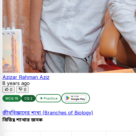
Azizar Rahman Aziz
8 years ago
0
0
MCQ:
18
CQ:
2
Practice
জীববিজ্ঞানের শাখা (Branches of Biology)
বিভিন্ন শাখার জনক