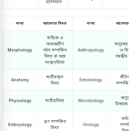
হ্যানিম্যান
শাখা
আলোচ্য বিষয়
শাখা
আলোচ্য 
বাহ্যিক ও
অভ্যন্তরীণ
মানুষের উ
Morphology
গঠন সম্পর্কিত
Anthropology
ও বি
বিদ্যা বা অঙ্গ
সম্বন্ধীয় 
সংস্থানবিদ্যা
শারীরস্থান
কীটপত
Anatomy
Entomology
বিদ্যা
সম্পর্কিত
অণুজ
Physiology
শারীরবিদ্যা
Microbiology
বিষয়ক বি
ভাইর
ভ্রূণ সম্পর্কিত
Embryology
Virology
সম্পর্
বিদ্যা
বিজ্ঞ