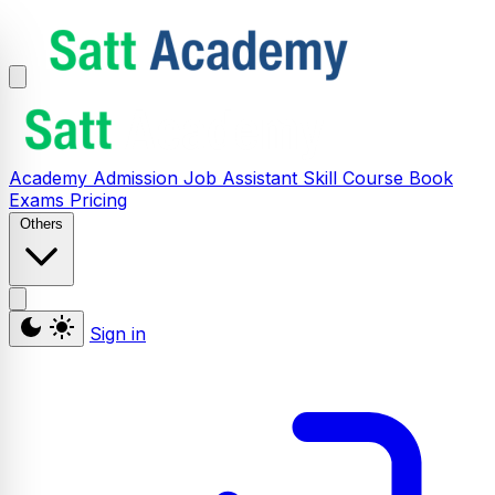
Academy
Admission
Job Assistant
Skill
Course
Book
Exams
Pricing
Others
Sign in