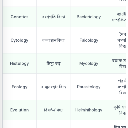
ব্যাক্টে
Genetics
বংশগতি বিদ্যা
Bacteriology
সম্পর্কিত
শৈব
Cytology
কলাস্থানবিদ্যা
Faicology
সম্পর্
বিজ্ঞ
ছত্রাক সম
Histology
টিস্যু তত্ত্ব
Mycology
বিজ্ঞ
পরজী
Ecology
বাস্তুসংস্থানবিদ্য
Parasitology
সম্পর্
বিজ্ঞ
কৃমি সম্
Evolution
বিবর্তনবিদ্যা
Helminthology
বিজ্ঞ
বিষ সম্প