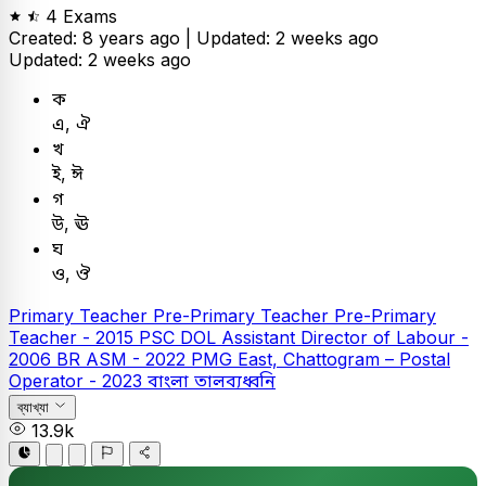
4 Exams
Created: 8 years ago |
Updated: 2 weeks ago
Updated: 2 weeks ago
ক
এ, ঐ
খ
ই, ঈ
গ
উ, ঊ
ঘ
ও, ঔ
Primary Teacher
Pre-Primary Teacher
Pre-Primary
Teacher - 2015
PSC
DOL Assistant Director of Labour -
2006
BR ASM - 2022
PMG East, Chattogram – Postal
Operator - 2023
বাংলা
তালব্যধ্বনি
ব্যাখ্যা
13.9k