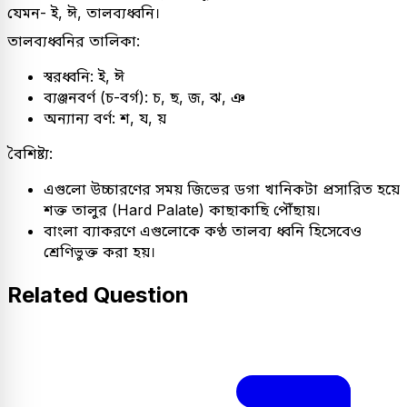
যেমন- ই, ঈ, তালব্যধ্বনি।
তালব্যধ্বনির তালিকা:
স্বরধ্বনি: ই, ঈ
ব্যঞ্জনবর্ণ (চ-বর্গ): চ, ছ, জ, ঝ, ঞ
অন্যান্য বর্ণ: শ, য, য়
বৈশিষ্ট্য:
এগুলো উচ্চারণের সময় জিভের ডগা খানিকটা প্রসারিত হয়ে
শক্ত তালুর (Hard Palate) কাছাকাছি পৌঁছায়।
বাংলা ব্যাকরণে এগুলোকে কণ্ঠ তালব্য ধ্বনি হিসেবেও
শ্রেণিভুক্ত করা হয়।
Related Question