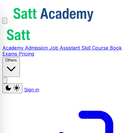
Academy
Admission
Job Assistant
Skill
Course
Book
Exams
Pricing
Others
Sign in