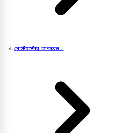
পোস্টমাস্টার জেনারেল…