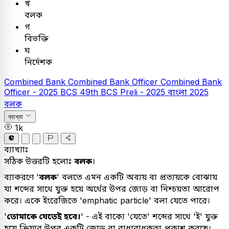
খ
বলক
গ
বিভক্তি
ঘ
নির্দেশক
Combined Bank
Combined Bank Officer
Combined Bank
Officer - 2025
BCS
49th BCS Preli - 2025
বাংলা
2025
বলক
ব্যাখ্যা
1k
ব্যাখ্যাঃ
সঠিক উত্তরটি হলোঃ
বলক
।
ব্যাকরণে '
বলক
' বলতে এমন একটি অব্যয় বা প্রত্যয়কে বোঝায়
যা শব্দের সাথে যুক্ত হয়ে অর্থের উপর জোড় বা নিশ্চয়তা আরোপ
করে। একে ইংরেজিতে 'emphatic particle' বলা যেতে পারে।
'
তোমাকে যেতেই হবে।
' - এই বাক্যে 'যেতে' শব্দের সাথে 'ই' যুক্ত
হয়ে ক্রিয়ার উপর একটি জোড় বা বাধ্যবাধকতা প্রকাশ করছে।