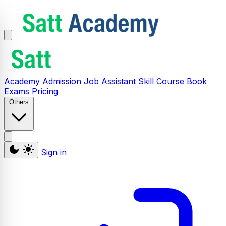
Academy
Admission
Job Assistant
Skill
Course
Book
Exams
Pricing
Others
Sign in