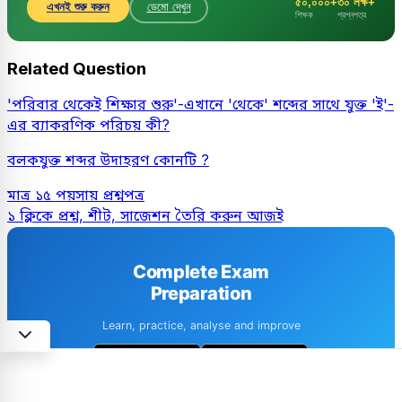
৫০,০০০+
৩০ লক্ষ+
এখনই শুরু করুন
ডেমো দেখুন
শিক্ষক
প্রশ্নপত্র
Related Question
'পরিবার থেকেই শিক্ষার শুরু'-এখানে 'থেকে' শব্দের সাথে যুক্ত 'ই'-
এর ব্যাকরণিক পরিচয় কী?
বলকযুক্ত শব্দর উদাহরণ কোনটি ?
মাত্র ১৫ পয়সায় প্রশ্নপত্র
১ ক্লিকে প্রশ্ন, শীট, সাজেশন তৈরি করুন আজই
Complete Exam
Preparation
Learn, practice, analyse and improve
1M+ downloads
4.6 · 8k+ Reviews