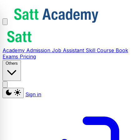
Academy
Admission
Job Assistant
Skill
Course
Book
Exams
Pricing
Others
Sign in