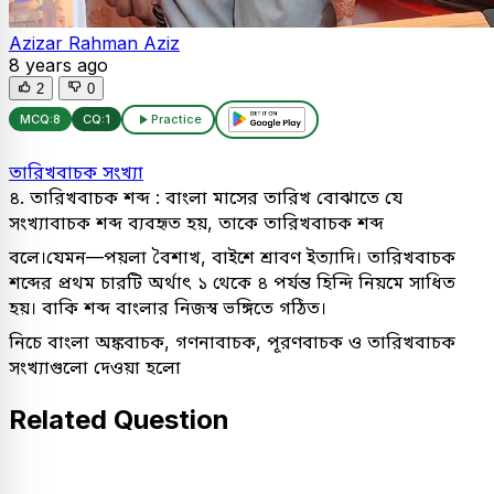
Azizar Rahman Aziz
8 years ago
2
0
MCQ:
8
CQ:
1
Practice
তারিখবাচক সংখ্যা
৪. তারিখবাচক শব্দ : বাংলা মাসের তারিখ বোঝাতে যে
সংখ্যাবাচক শব্দ ব্যবহৃত হয়, তাকে তারিখবাচক শব্দ
বলে।যেমন—পয়লা বৈশাখ, বাইশে শ্রাবণ ইত্যাদি। তারিখবাচক
শব্দের প্রথম চারটি অর্থাৎ ১ থেকে ৪ পর্যন্ত হিন্দি নিয়মে সাধিত
হয়। বাকি শব্দ বাংলার নিজস্ব ভঙ্গিতে গঠিত।
নিচে বাংলা অঙ্কবাচক, গণনাবাচক, পূরণবাচক ও তারিখবাচক
সংখ্যাগুলো দেওয়া হলো
Related Question