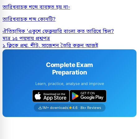
তারিখবাচক শব্দে ব্যবহৃত হয় না-
তারিখবাচক শব্দ কোনটি?
ঐতিহাসিক 'একুশে ফেব্রুয়ারি বাংলা কত তারিখে ছিল?
মাত্র ১৫ পয়সায় প্রশ্নপত্র
১ ক্লিকে প্রশ্ন, শীট, সাজেশন তৈরি করুন আজই
Complete Exam
Preparation
Learn, practice, analyse and improve
1M+ downloads
4.6 · 8k+ Reviews