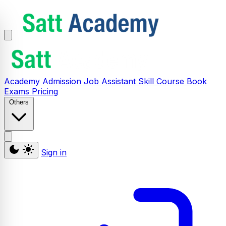
Academy
Admission
Job Assistant
Skill
Course
Book
Exams
Pricing
Others
Sign in