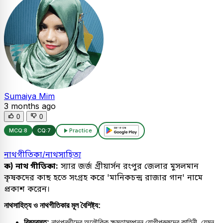
Sumaiya Mim
3 months ago
0
0
MCQ:
8
CQ:
7
Practice
নাথগীতিকা/নাথসাহিত্য
ক) নাথ গীতিকা:
স্যার জর্জ গ্রীয়ার্সন রংপুর জেলার মুসলমান
কৃষকদের কাছ হতে সংগ্রহ করে 'মানিকচন্দ্র রাজার গান' নামে
প্রকাশ করেন।
নাথসাহিত্য ও নাথগীতিকার মূল বৈশিষ্ট্য:
বিষয়বস্তু:
নাথপন্থীদের অলৌকিক ক্ষমতাসম্পন্ন যোগীপুরুষদের কাহিনী, যেমন