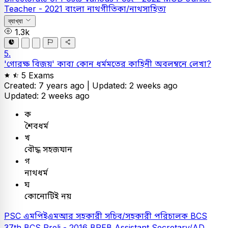
Teacher - 2021
বাংলা
নাথগীতিকা/নাথসাহিত্য
ব্যাখ্যা
1.3k
5.
'গোরক্ষ বিজয়' কাব্য কোন ধর্মমতের কাহিনী অবলম্বনে লেখা?
5 Exams
Created: 7 years ago |
Updated: 2 weeks ago
Updated: 2 weeks ago
ক
শৈবধর্ম
খ
বৌদ্ধ সহজযান
গ
নাথধর্ম
ঘ
কোনোটিই নয়
PSC
এমপিইএমআর সহকারী সচিব/সহকারী পরিচালক
BCS
37th BCS Preli - 2016
BREB Assistant Secretary/AD