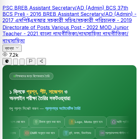
PSC
BREB Assistant Secretary/AD (Admin)
BCS
37th
BCS Preli - 2016
BREB Assistant Secretary/AD (Admin) -
2017
এমপিইএমআর সহকারী সচিব/সহকারী পরিচালক - 2019
Directorate of Posts Various Post - 2022
MOD Junior
Teacher - 2021
বাংলা
নাথগীতিকা/নাথসাহিত্য
নাথগীতিকা/
নাথসাহিত্য
ব্যাখ্যা
7.2k
শিক্ষকদের জন্য বিশেষভাবে তৈরি
১ ক্লিকে
প্রশ্ন, শীট, সাজেশন
ও
অনলাইন পরীক্ষা তৈরির সফটওয়্যার!
শুধু প্রশ্ন সিলেক্ট করুন —
প্রশ্নপত্র অটোমেটিক তৈরি!
জলছাপ দেয়া যাবে
ঠিকানা যুক্ত করা যাবে
Logo, Motto যুক্ত হবে
অটো প্রতিষ্ঠানের নাম
অধ্যায়
OMR সংযুক্ত করা যাবে
ফন্ট, কলাম, ডিভাইডার
প্রশ্ন/অপশন স্টাইল পরিবর্তন