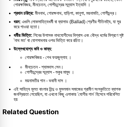
গোরক্ষবিজয়, মীনচেতন, গোপীচন্দ্রের সন্ন্যাস ইত্যাদি ।
প্রধান চরিত্র:
মীননাথ, গোরক্ষনাথ, হাড়িপা, কানুপা, ময়নামতি, গোপীচন্দ্র।
ধরন:
এগুলি লোকসাহিত্যধর্মী বা ব্যালাড (Ballad) শ্রেণীর গীতিনাট্য, যা সুর
করে গাওয়া হতো।
ধর্মীয় ভিত্তি:
শিবের উপাসক নাথযোগীদের বিশ্বাস এবং বৌদ্ধ ধর্মের মিশ্রণে সৃষ্ট
'নাথ মত' বা যোগসাধনার ওপর ভিত্তি করে রচিত।
উল্লেখযোগ্য কবি ও কাব্য:
গোরক্ষবিজয় -
শেখ ফয়জুল্লাহ ।
মীনচেতন
- শ্যামদাস সেন।
গোপীচন্দ্রের সন্ন্যাস
- শুকুর মামুদ ।
ময়নামতীর গান
- ভবানী দাস ।
এই সাহিত্য মূলত বাংলার হিন্দু ও মুসলমান সমাজের গ্রামীণ সংস্কৃতিতে ব্যাপক
জনপ্রিয়তা পেয়েছিল, যা এখনো কিছু এলাকায় 'যোগীর গান' হিসেবে পরিবেশিত
হয়
Related Question