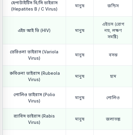
হেপাটাইটিস বি/সি ভাইরাস
মানুষ
জন্ডিস
(Hepatites B / C Virus)
এইডস (রোগ
এইচ আই ভি (HIV)
মানুষ
নয়, লক্ষণ
সমষ্টি)
ভেরিওলা ভাইরাস (Variola
মানুষ
বসন্ত
Virus)
রুবিওলা ভাইরাস (Rubeola
মানুষ
হাম
Virus)
পোলিও ভাইরাস (Polio
মানুষ
পোলিও
Virus)
র‍্যাবিস ভাইরাস (Rabis
মানুষ
জলাতঙ্ক
Virus)