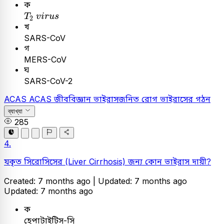
ক
T
2
v
i
r
u
s
T
v
i
r
u
s
2
খ
SARS-CoV
গ
MERS-CoV
ঘ
SARS-CoV-2
ACAS
ACAS
জীববিজ্ঞান
ভাইরাসজনিত রোগ
ভাইরাসের গঠন
ব্যাখ্যা
285
4.
যকৃত সিরোসিসের (Liver Cirrhosis) জন্য কোন ভাইরাস দায়ী?
Created: 7 months ago |
Updated: 7 months ago
Updated: 7 months ago
ক
হেপাটাইটিস-সি