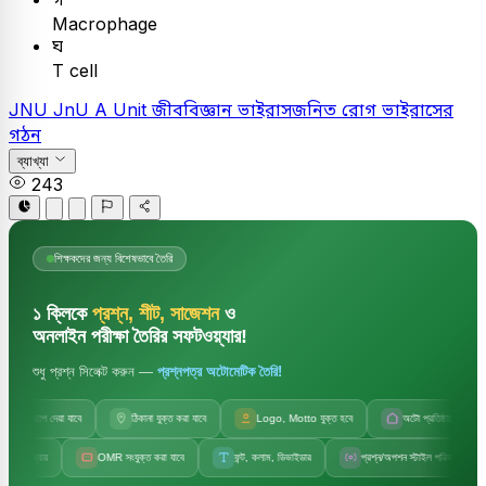
Macrophage
ঘ
T cell
JNU
JnU A Unit
জীববিজ্ঞান
ভাইরাসজনিত রোগ
ভাইরাসের
গঠন
ব্যাখ্যা
243
শিক্ষকদের জন্য বিশেষভাবে তৈরি
১ ক্লিকে
প্রশ্ন, শীট, সাজেশন
ও
অনলাইন পরীক্ষা তৈরির সফটওয়্যার!
শুধু প্রশ্ন সিলেক্ট করুন —
প্রশ্নপত্র অটোমেটিক তৈরি!
জলছাপ দেয়া যাবে
ঠিকানা যুক্ত করা যাবে
Logo, Motto যুক্ত হবে
অটো প্রতিষ্ঠানের নাম
্যায়
OMR সংযুক্ত করা যাবে
ফন্ট, কলাম, ডিভাইডার
প্রশ্ন/অপশন স্টাইল পরিবর্তন
স