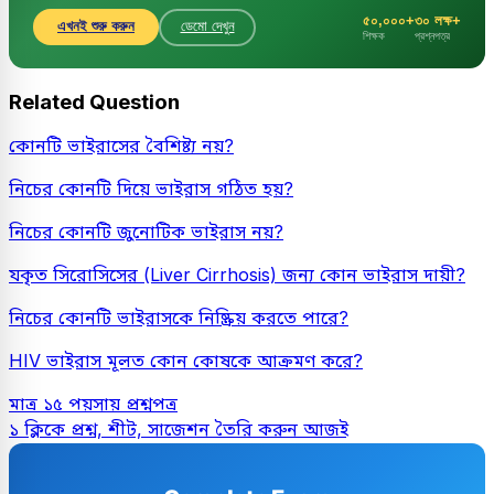
৫০,০০০+
৩০ লক্ষ+
এখনই শুরু করুন
ডেমো দেখুন
শিক্ষক
প্রশ্নপত্র
Related Question
কোনটি ভাইরাসের বৈশিষ্ট্য নয়?
নিচের কোনটি দিয়ে ভাইরাস গঠিত হয়?
নিচের কোনটি জুনোটিক ভাইরাস নয়?
যকৃত সিরোসিসের (Liver Cirrhosis) জন্য কোন ভাইরাস দায়ী?
নিচের কোনটি ভাইরাসকে নিষ্ক্রিয় করতে পারে?
HIV ভাইরাস মূলত কোন কোষকে আক্রমণ করে?
মাত্র ১৫ পয়সায় প্রশ্নপত্র
১ ক্লিকে প্রশ্ন, শীট, সাজেশন তৈরি করুন আজই