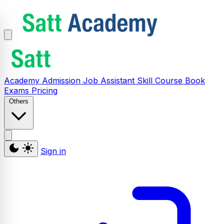
Academy
Admission
Job Assistant
Skill
Course
Book
Exams
Pricing
Others
Sign in