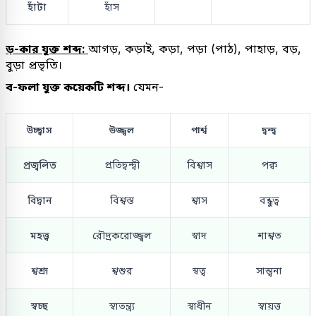
হাঁটা
হাঁস
ড়-কার যুক্ত শব্দ:
আগড়, কড়াই, কড়া, পড়া (পাঠ), পাহাড়, বড়,
বুড়া প্রভৃতি।
ব-ফলা যুক্ত কয়েকটি শব্দ।
যেমন-
উচ্ছ্বাস
উজ্জ্বল
পার্শ্ব
দ্বন্দ্ব
প্রজ্বলিত
প্রতিদ্বন্দ্বী
বিশ্বাস
পক্ব
বিদ্বান
বিশ্বস্ত
শ্বাস
বন্ধুত্ব
মহত্ত্ব
রৌদ্রকরোজ্জ্বল
স্বাদ
শাশ্বত
শ্বশ্রূ
শ্বশুর
স্বত্ব
সান্ত্বনা
স্বচ্ছ
স্বাতন্ত্র্য
স্বাধীন
স্বায়ত্ত