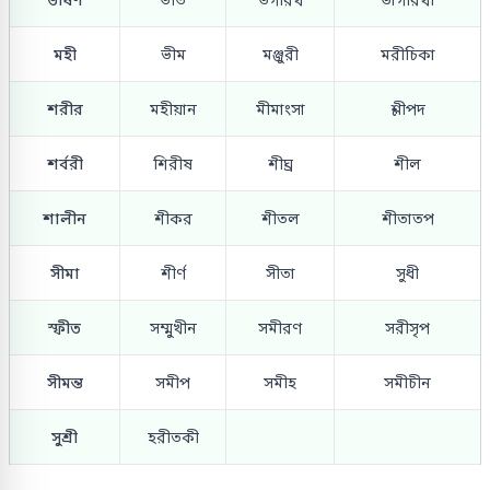
মহী
ভীম
মঞ্জুরী
মরীচিকা
শরীর
মহীয়ান
মীমাংসা
শ্লীপদ
শর্বরী
শিরীষ
শীঘ্র
শীল
শালীন
শীকর
শীতল
শীতাতপ
সীমা
শীর্ণ
সীতা
সুধী
স্ফীত
সম্মুখীন
সমীরণ
সরীসৃপ
সীমন্ত
সমীপ
সমীহ
সমীচীন
সুশ্রী
হরীতকী