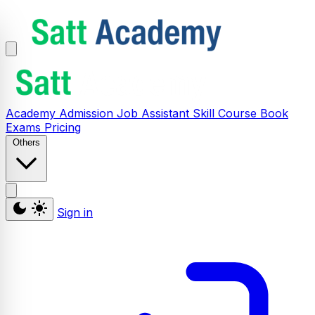
Academy
Admission
Job Assistant
Skill
Course
Book
Exams
Pricing
Others
Sign in