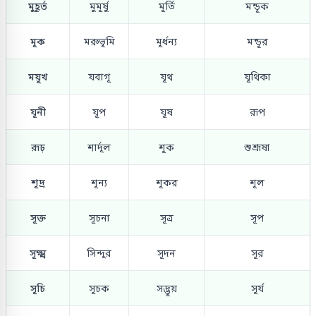
মুহূর্ত
মুমূর্ষু
মূর্তি
মন্ডূক
মূক
মরুভূমি
মূর্ধন্য
মন্ডূর
ময়ূখ
যবাগূ
যূথ
যূথিকা
যূনী
যূপ
যূষ
রূপ
রূঢ়
শার্দূল
শূক
শুশ্রূষা
শূদ্র
শূন্য
শূকর
শূল
সূক্ত
সূচনা
সূত্র
সূপ
সূক্ষ্ম
সিন্দূর
সূদন
সূর
সূচি
সূচক
সদ্ভূয়
সূর্য