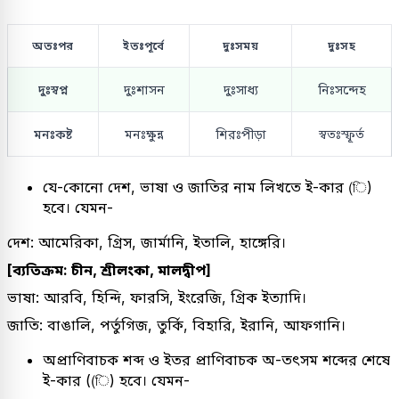
অতঃপর
ইতঃপূর্বে
দুঃসময়
দুঃসহ
দুঃস্বপ্ন
দুঃশাসন
দুঃসাধ্য
নিঃসন্দেহ
মনঃকষ্ট
মনঃক্ষুন্ন
শিরঃপীড়া
স্বতঃস্ফূর্ত
যে-কোনো দেশ, ভাষা ও জাতির নাম লিখতে ই-কার (ি)
হবে। যেমন-
দেশ: আমেরিকা, গ্রিস, জার্মানি, ইতালি, হাঙ্গেরি।
[ব্যতিক্রম: চীন, শ্রীলংকা, মালদ্বীপ]
ভাষা: আরবি, হিন্দি, ফারসি, ইংরেজি, গ্রিক ইত্যাদি।
জাতি: বাঙালি, পর্তুগিজ, তুর্কি, বিহারি, ইরানি, আফগানি।
অপ্রাণিবাচক শব্দ ও ইতর প্রাণিবাচক অ-তৎসম শব্দের শেষে
ই-কার ((ি) হবে। যেমন-