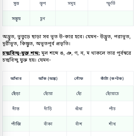
সূত
স্তূপ
সমূহ
স্ফূর্তি
সম্ভূয়
হূন
অদ্ভুত, ভুতুড়ে ছাড়া সব ভূত উ-কার হবে। যেমন- উদ্ভূত, পরাভূত,
দূরীভূত, কিম্ভুত, অভূতপূর্ব প্রভৃতি।
চন্দ্রবিন্দু-যুক্ত শব্দ:
মূল শব্দে ঙ, ঞ, ণ, ন, ম থাকলে তার পূর্বস্বরে
চন্দ্রবিন্দু যুক্ত হয়। যেমন-
আঁধার
আঁক (অঙ্ক)
গোঁফ
কাঁটা (কণ্টক)
ছেঁড়া
ছোঁয়া
ছোঁ
ছোঁয়াচে
দাঁত
দাঁড়ি
ধাঁধা
পাঁচ
পাঁজি
বাঁকা
বাঁশ
শাঁখ