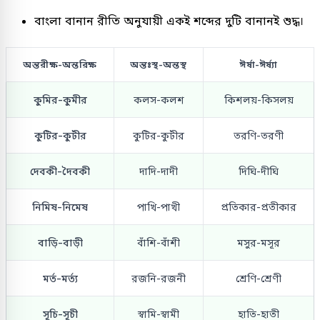
বাংলা বানান রীতি অনুযায়ী একই শব্দের দুটি বানানই শুদ্ধ।
অন্তরীক্ষ-অন্তরিক্ষ
অন্তঃস্থ-অন্তস্থ
ঈর্ষা-ঈর্ষ্যা
কুমির-কুমীর
কলস-কলশ
কিশলয়-কিসলয়
কুটির-কুটীর
কুটির-কুটীর
তরণি-তরণী
দেবকী-দৈবকী
দাদি-দাদী
দিঘি-দীঘি
নিমিষ-নিমেষ
পাখি-পাখী
প্রতিকার-প্রতীকার
বাড়ি-বাড়ী
বাঁশি-বাঁশী
মসুর-মসূর
মর্ত-মর্ত্য
রজনি-রজনী
শ্রেণি-শ্রেণী
সূচি-সূচী
স্বামি-স্বামী
হাতি-হাতী