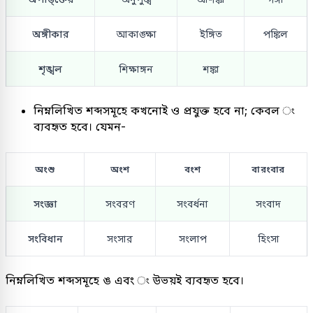
অঙ্গীকার
আকাঙ্ক্ষা
ইঙ্গিত
পঙ্কিল
শৃঙ্খল
শিক্ষাঙ্গন
শঙ্কা
নিম্নলিখিত শব্দসমূহে কখনোই ও প্রযুক্ত হবে না; কেবল ং
ব্যবহৃত হবে। যেমন-
অংশু
অংশ
বংশ
বারংবার
সংজ্ঞা
সংবরণ
সংবর্ধনা
সংবাদ
সংবিধান
সংসার
সংলাপ
হিংসা
নিম্নলিখিত শব্দসমূহে ঙ এবং ং উভয়ই ব্যবহৃত হবে।