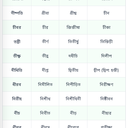
গীষ্পতি
গ্রীবা
গ্রীষ্ম
চীন
চীবর
চীর
জিজীষা
টীকা
তন্ত্রী
তীর্ণ
তিতীর্ষু
তিস্তিড়ী
তীক্ষ্ণ
তীব্র
দধীচি
দিলীপ
দীধিতি
দীপ্ত
দ্বিতীয়
দ্বীপ (দ্বিপ: হস্তী)
ধীরব
নিমীলিত
নিপীড়িত
নিরীক্ষণ
নিরীহ
নিশীথ
নিশীথিনী
নিষ্ঠীবন
নীচ
নিবীত
নীড়
নীহার
নীরব
নীরস
নীরোগ
প্রতীক্ষা