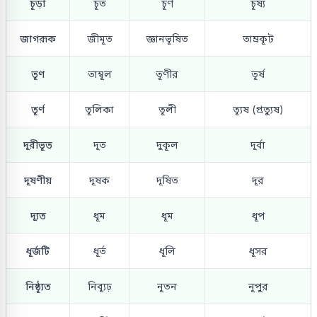
চূড়া
চূত
চূর্ণ
চূষ্য
জাগরূক
জীমূত
জ্ঞানভূষিত
তাম্রকূট
তূণ
তাম্বূল
তূণীর
তূর্ষ
তূর্ণ
তূলিকা
তূলী
ত্যূষ (প্রত্যুষ)
দূরীভূত
দূত
দুকূল
দূর্বা
দূষণীয়
দূষক
দূষিত
দূর
দ্যূত
ধূম
ধূম
ধূপ
ধূর্জটি
ধূর্ত
ধূলি
ধূসর
নিষ্ঠ্যূত
নিব্যূঢ়
নূতন
নূপুর