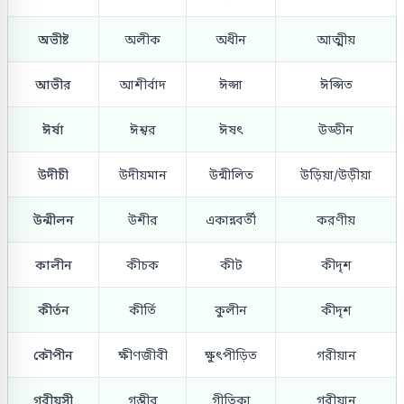
অভীষ্ট
অলীক
অধীন
আত্মীয়
আভীর
আশীর্বাদ
ঈপ্সা
ঈপ্সিত
ঈর্ষা
ঈশ্বর
ঈষৎ
উড্ডীন
উদীচী
উদীয়মান
উন্মীলিত
উড়িয়া/উড়ীয়া
উন্মীলন
উশীর
একান্নবর্তী
করণীয়
কালীন
কীচক
কীট
কীদৃশ
কীর্তন
কীর্তি
কুলীন
কীদৃশ
কৌপীন
ক্ষীণজীবী
ক্ষুৎপীড়িত
গরীয়ান
গরীয়সী
গম্ভীর
গীতিকা
গরীয়ান