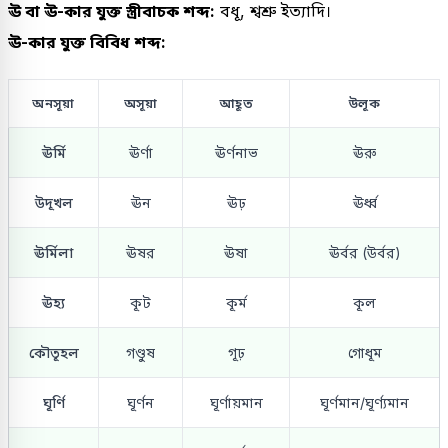
ঊ বা ঊ-কার যুক্ত স্ত্রীবাচক শব্দ:
বধূ, শ্বশ্রু ইত্যাদি।
ঊ-কার যুক্ত বিবিধ শব্দ:
অনসূয়া
অসূয়া
আহূত
উলূক
ঊর্মি
ঊর্ণা
ঊর্ণনাভ
ঊরু
উদূখল
ঊন
ঊঢ়
ঊর্ধ্ব
ঊর্মিলা
ঊষর
ঊষা
ঊর্বর (উর্বর)
ঊহ্য
কূট
কূর্ম
কূল
কৌতূহল
গণ্ডুষ
গূঢ়
গোধূম
ঘূর্ণি
ঘূর্ণন
ঘূর্ণায়মান
ঘূর্ণমান/ঘূর্ণ্যমান