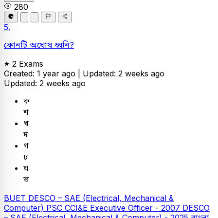
280
5.
কোনটি অঘোষ ধ্বনি?
2 Exams
Created: 1 year ago |
Updated: 2 weeks ago
Updated: 2 weeks ago
ক
শ
খ
দ
গ
ঢ
ঘ
ভ
BUET
DESCO – SAE (Electrical, Mechanical &
Computer)
PSC
CCI&E Executive Officer - 2007
DESCO
– SAE (Electrical, Mechanical & Computer) - 2025
বাংলা