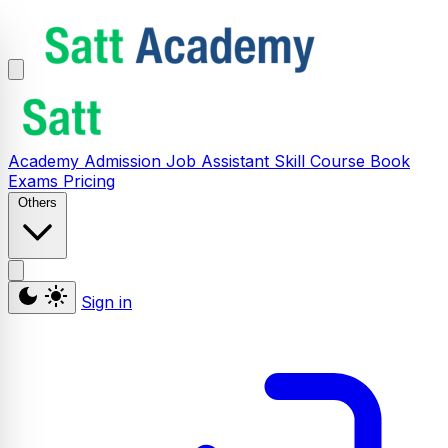
Academy
Admission
Job Assistant
Skill
Course
Book
Exams
Pricing
Others
Sign in