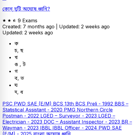
কোন্ দুটি অঘোষ ধ্বনি?
9 Exams
Created: 7 months ago |
Updated: 2 weeks ago
Updated: 2 weeks ago
ক
চ, ছ
খ
ঙ , ট
গ
ব, ভ
ঘ
দ, ধ
PSC
PWD SAE (E/M)
BCS
13th BCS Preli - 1992
BBS –
Statistical Assistant - 2020
PMG Northern Circle
Postman - 2022
LGED – Surveyor - 2023
LGED –
Electrician - 2023
DOC – Assistant Inspector - 2023
BR –
Wayman - 2023
IBBL
IBBL Officer - 2024
PWD SAE
(E/M) - 2025
বাংলা
অঘোষ ধ্বনি