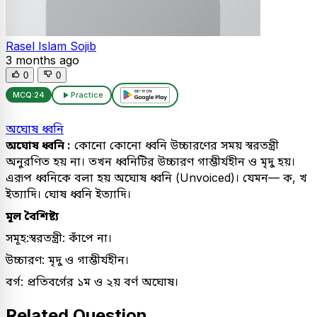
Rasel Islam Sojib
3 months ago
0
0
MCQ:
24
Practice
অঘোষ ধ্বনি
অঘোষ ধ্বনি :
কোনো কোনো ধ্বনি উচ্চারণের সময় স্বরতন্ত্রী
অনুরণিত হয় না। তখন ধ্বনিটির উচ্চারণ গাম্ভীর্যহীন ও মৃদু হয়।
এরূপ ধ্বনিকে বলা হয় অঘোষ ধ্বনি (Unvoiced)। যেমন— ক, খ
ইত্যাদি। ঘোষ ধ্বনি ইত্যাদি।
মূল বৈশিষ্ট্য
সমূহ:স্বরতন্ত্রী: কাঁপে না।
উচ্চারণ: মৃদু ও গাম্ভীর্যহীন।
বর্গ: প্রতিবর্গের ১ম ও ২য় বর্ণ অঘোষ।
Related Question