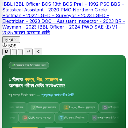
IBBL
IBBL Officer
BCS
13th BCS Preli - 1992
PSC
BBS –
Statistical Assistant - 2020
PMG Northern Circle
Postman - 2022
LGED – Surveyor - 2023
LGED –
Electrician - 2023
DOC – Assistant Inspector - 2023
BR –
Wayman - 2023
IBBL Officer - 2024
PWD SAE (E/M) -
2025
বাংলা
অঘোষ ধ্বনি
ব্যাখ্যা
509
শিক্ষকদের জন্য বিশেষভাবে তৈরি
১ ক্লিকে
প্রশ্ন, শীট, সাজেশন
ও
অনলাইন পরীক্ষা তৈরির সফটওয়্যার!
শুধু প্রশ্ন সিলেক্ট করুন —
প্রশ্নপত্র অটোমেটিক তৈরি!
জলছাপ দেয়া যাবে
ঠিকানা যুক্ত করা যাবে
Logo, Motto যুক্ত হবে
অটো প্রতিষ্ঠানের নাম
 অধ্যায়
OMR সংযুক্ত করা যাবে
ফন্ট, কলাম, ডিভাইডার
প্রশ্ন/অপশন স্টাইল পরিবর্তন