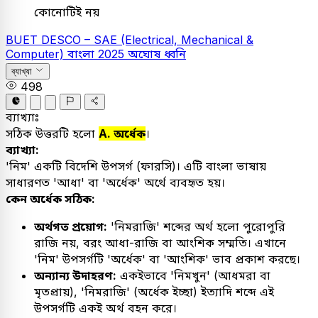
কোনোটিই নয়
BUET
DESCO – SAE (Electrical, Mechanical &
Computer)
বাংলা
2025
অঘোষ ধ্বনি
ব্যাখ্যা
498
ব্যাখ্যাঃ
সঠিক উত্তরটি হলো
A. অর্ধেক
।
ব্যাখ্যা:
'নিম' একটি বিদেশি উপসর্গ (ফারসি)। এটি বাংলা ভাষায়
সাধারণত 'আধা' বা 'অর্ধেক' অর্থে ব্যবহৃত হয়।
কেন অর্ধেক সঠিক:
অর্থগত প্রয়োগ:
'নিমরাজি' শব্দের অর্থ হলো পুরোপুরি
রাজি নয়, বরং আধা-রাজি বা আংশিক সম্মতি। এখানে
'নিম' উপসর্গটি 'অর্ধেক' বা 'আংশিক' ভাব প্রকাশ করছে।
অন্যান্য উদাহরণ:
একইভাবে 'নিমখুন' (আধমরা বা
মৃতপ্রায়), 'নিমরাজি' (অর্ধেক ইচ্ছা) ইত্যাদি শব্দে এই
উপসর্গটি একই অর্থ বহন করে।