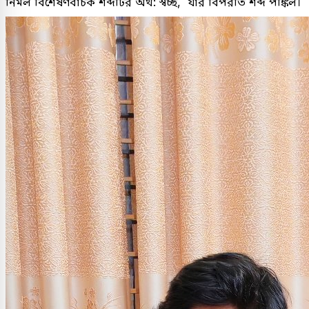
নির্মল বিশেষণবাচক শব্দটির অর্থ: স্বচ্ছ, যার বিপরীত শব্দ পঙ্কিল।