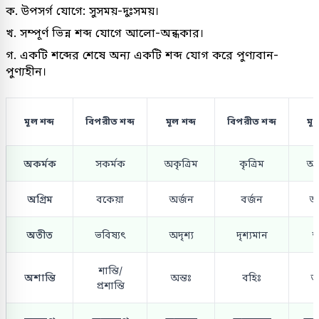
ক. উপসর্গ যোগে: সুসময়-দুঃসময়।
খ. সম্পূর্ণ ভিন্ন শব্দ যোগে আলো-অন্ধকার।
গ. একটি শব্দের শেষে অন্য একটি শব্দ যোগ করে পুণ্যবান-
পুণ্যহীন।
মূল শব্দ
বিপরীত শব্দ
মূল শব্দ
বিপরীত শব্দ
মূল
অকর্মক
সকর্মক
অকৃত্রিম
কৃত্রিম
অক
অগ্রিম
বকেয়া
অর্জন
বর্জন
অ
অতীত
ভবিষ্যৎ
অদৃশ্য
দৃশ্যমান
অ
শান্তি/
অশান্তি
অন্তঃ
বহিঃ
অ
প্রশান্তি