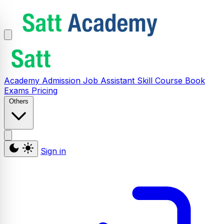
Academy
Admission
Job Assistant
Skill
Course
Book
Exams
Pricing
Others
Sign in