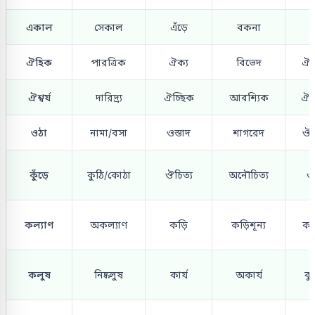
একাল
সেকাল
এঁড়ে
বকনা
ঐহিক
পারত্রিক
ঐক্য
বিভেদ
ঐক
ঐশ্বর্য
দারিদ্র্য
ঐচ্ছিক
আবশ্যিক
ঐদা
ওঠা
নামা/বসা
ওস্তাদ
শাগরেদ
ঔৎ
কুঁড়ে
কুঠি/কোঠা
ঔচিত্য
অনৌচিত্য
ঔদ
কল্যাণ
অকল্যাণ
কড়ি
কড়িশূন্য
কপ
কলুষ
নিষ্কলুষ
কার্য
অকার্য
কু