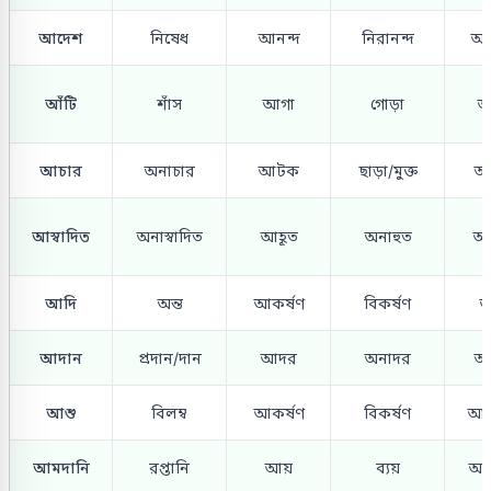
আদেশ
নিষেধ
আনন্দ
নিরানন্দ
আব
আঁটি
শাঁস
আগা
গোড়া
আ
আচার
অনাচার
আটক
ছাড়া/মুক্ত
আস্
আস্বাদিত
অনাস্বাদিত
আহূত
অনাহুত
আত
আদি
অন্ত
আকর্ষণ
বিকর্ষণ
অ
আদান
প্রদান/দান
আদর
অনাদর
আশ
আশু
বিলম্ব
আকর্ষণ
বিকর্ষণ
আবি
আমদানি
রপ্তানি
আয়
ব্যয়
আব