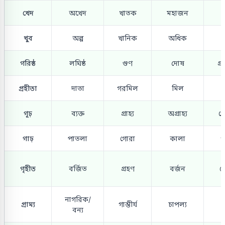
খেদ
অখেদ
খাতক
মহাজন
খুব
অল্প
খানিক
অধিক
গ
গরিষ্ঠ
লঘিষ্ঠ
গুণ
দোষ
গ্
গ্রহীতা
দাতা
গরমিল
মিল
গ
গূঢ়
ব্যক্ত
গ্রাহ্য
অগ্রাহ্য
গ
গাঢ়
পাতলা
গোরা
কালা
গ
গৃহীত
বর্জিত
গ্রহণ
বর্জন
গ
নাগরিক/
গ্রাম্য
গাম্ভীর্য
চাপল্য
বন্য