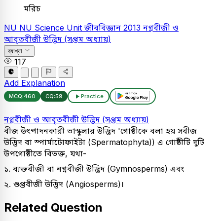
মরিচ
NU
NU Science Unit
জীববিজ্ঞান
2013
নগ্নবীজী ও
আবৃতবীজী উদ্ভিদ (সপ্তম অধ্যায়)
ব্যাখ্যা
117
Add Explanation
MCQ:
460
CQ:
59
Practice
নগ্নবীজী ও আবৃতবীজী উদ্ভিদ (সপ্তম অধ্যায়)
বীজ উৎপাদনকারী ভাস্কুলার উদ্ভিদ 'গোষ্ঠীকে বলা হয় সবীজ
উদ্ভিদ বা স্পার্মাটোফাইটা (Spermatophyta)) এ গোষ্ঠীটি দুটি
উপগোষ্ঠীতে বিভক্ত, যথা-
১. ব্যক্তবীজী বা নগ্নবীজী উদ্ভিদ (Gymnosperms) এবং
২. গুপ্তবীজী উদ্ভিদ (Angiosperms)।
Related Question