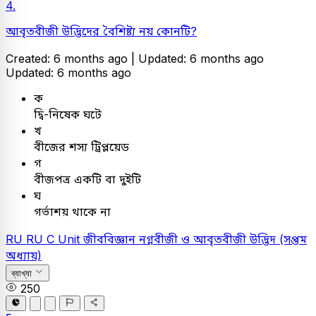
4.
আবৃতবীজী উদ্ভিদের বৈশিষ্ট্য নয় কোনটি?
Created: 6 months ago |
Updated: 6 months ago
Updated: 6 months ago
ক
দ্বি-নিষেক ঘটে
খ
বীজের শস্য ট্রিপ্লয়েড
গ
বীজপত্র একটি বা দুইটি
ঘ
গর্ভাশয় থাকে না
RU
RU C Unit
জীববিজ্ঞান
নগ্নবীজী ও আবৃতবীজী উদ্ভিদ (সপ্তম
অধ্যায়)
ব্যাখ্যা
250