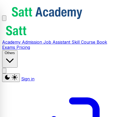
Academy
Admission
Job Assistant
Skill
Course
Book
Exams
Pricing
Others
Sign in