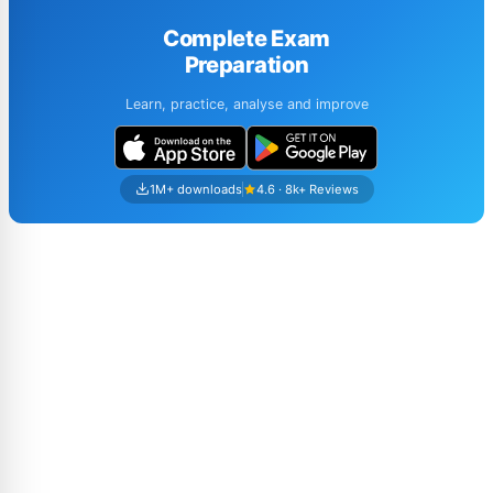
Complete Exam
Preparation
Learn, practice, analyse and improve
1M+ downloads
4.6 · 8k+ Reviews