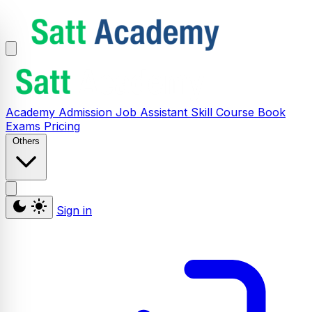
Academy
Admission
Job Assistant
Skill
Course
Book
Exams
Pricing
Others
Sign in