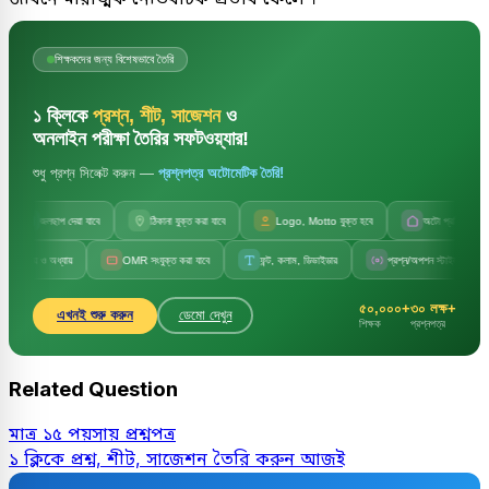
শিক্ষকদের জন্য বিশেষভাবে তৈরি
১ ক্লিকে
প্রশ্ন, শীট, সাজেশন
ও
অনলাইন পরীক্ষা তৈরির সফটওয়্যার!
শুধু প্রশ্ন সিলেক্ট করুন —
প্রশ্নপত্র অটোমেটিক তৈরি!
জলছাপ দেয়া যাবে
ঠিকানা যুক্ত করা যাবে
Logo, Motto যুক্ত হবে
অটো প্রতিষ্ঠানের নাম
ও অধ্যায়
OMR সংযুক্ত করা যাবে
ফন্ট, কলাম, ডিভাইডার
প্রশ্ন/অপশন স্টাইল পরিবর্তন
৫০,০০০+
৩০ লক্ষ+
এখনই শুরু করুন
ডেমো দেখুন
শিক্ষক
প্রশ্নপত্র
Related Question
মাত্র ১৫ পয়সায় প্রশ্নপত্র
১ ক্লিকে প্রশ্ন, শীট, সাজেশন তৈরি করুন আজই