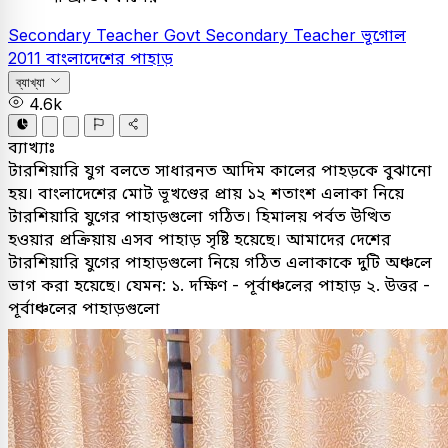
Secondary Teacher
Govt Secondary Teacher
ভূগোল
2011
বাংলাদেশের পাহাড়
ব্যাখ্যা
4.6k
ব্যাখ্যাঃ
টারশিয়ারি
যুগ
বলতে
সাধারনত
আদিম
কালের
পাহড়কে
বুঝানো
হয়
।
বাংলাদেশের
মোট
ভূখণ্ডের
প্রায়
১২
শতাংশ
এলাকা
নিয়ে
টারশিয়ারি
যুগের
পাহাড়গুলো
গঠিত
।
হিমালয়
পর্বত
উত্থিত
হওয়ার
প্রক্রিয়ায়
এসব
পাহাড়
সৃষ্টি
হয়েছে
।
আমাদের
দেশের
টারশিয়ারি
যুগের
পাহাড়গুলো
নিয়ে
গঠিত
এলাকাকে
দুটি
অঞ্চলে
ভাগ
করা
হয়েছে
।
যেমন
:
১
.
দক্ষিণ
-
পূর্বাঞ্চলের
পাহাড়
২
.
উত্তর
-
পূর্বাঞ্চলের
পাহাড়গুলো