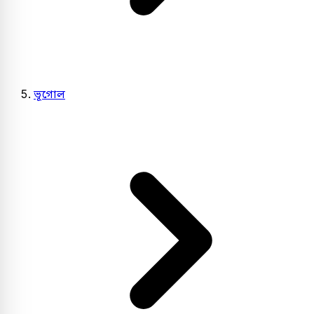
ভূগোল