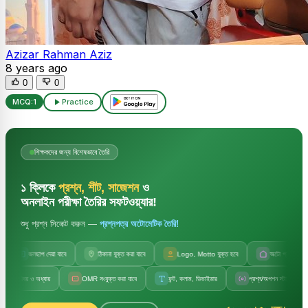
Azizar Rahman Aziz
8 years ago
0
0
MCQ:
1
Practice
শিক্ষকদের জন্য বিশেষভাবে তৈরি
১ ক্লিকে
প্রশ্ন, শীট, সাজেশন
ও
অনলাইন পরীক্ষা তৈরির সফটওয়্যার!
শুধু প্রশ্ন সিলেক্ট করুন —
প্রশ্নপত্র অটোমেটিক তৈরি!
জলছাপ দেয়া যাবে
ঠিকানা যুক্ত করা যাবে
Logo, Motto যুক্ত হবে
অটো প্রতিষ্ঠানের নাম
় ও অধ্যায়
OMR সংযুক্ত করা যাবে
ফন্ট, কলাম, ডিভাইডার
প্রশ্ন/অপশন স্টাইল পরিবর্তন