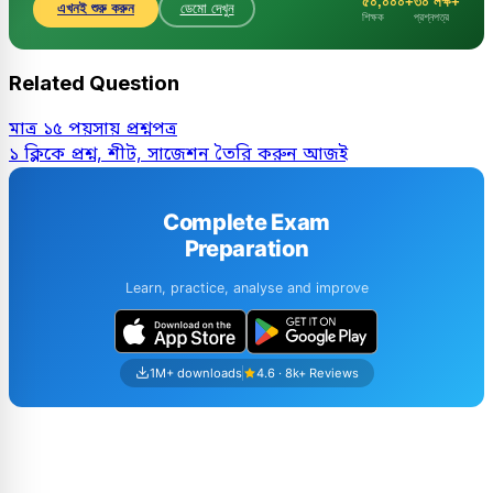
৫০,০০০+
৩০ লক্ষ+
এখনই শুরু করুন
ডেমো দেখুন
শিক্ষক
প্রশ্নপত্র
Related Question
মাত্র ১৫ পয়সায় প্রশ্নপত্র
১ ক্লিকে প্রশ্ন, শীট, সাজেশন তৈরি করুন আজই
Complete Exam
Preparation
Learn, practice, analyse and improve
1M+ downloads
4.6 · 8k+ Reviews