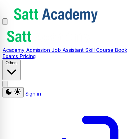
Academy
Admission
Job Assistant
Skill
Course
Book
Exams
Pricing
Others
Sign in