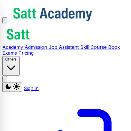
Academy
Admission
Job Assistant
Skill
Course
Book
Exams
Pricing
Others
Sign in