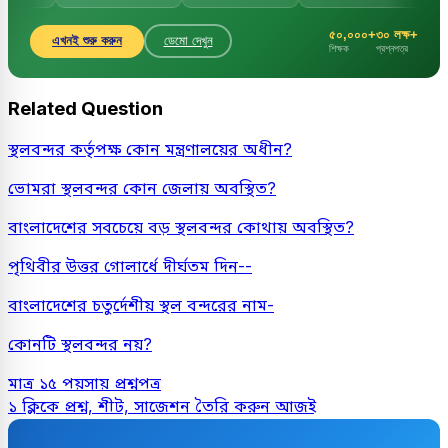
৫০,০০০+
৩০ লক্ষ+
এখনই শুরু করুন
ডেমো দেখুন
শিক্ষক
প্রশ্নপত্র
Related Question
স্থলবন্দর কর্তৃপক্ষ কোন মন্ত্রণালয়ের অধীন?
ভোমরা স্থলবন্দর কোন জেলায় অবস্থিত?
বাংলাদেশের সবচেয়ে বড় স্থলবন্দর কোথায় অবস্থিত?
পৃথিবীর উত্তর গোলার্ধে দীর্ঘতম দিন--
বাংলাদেশের চতুর্দেশীয় স্থল বন্দরের নাম-
কোনটি স্থলবন্দর নয়?
মাত্র ১৫ পয়সায় প্রশ্নপত্র
১ ক্লিকে প্রশ্ন, শীট, সাজেশন তৈরি করুন আজই