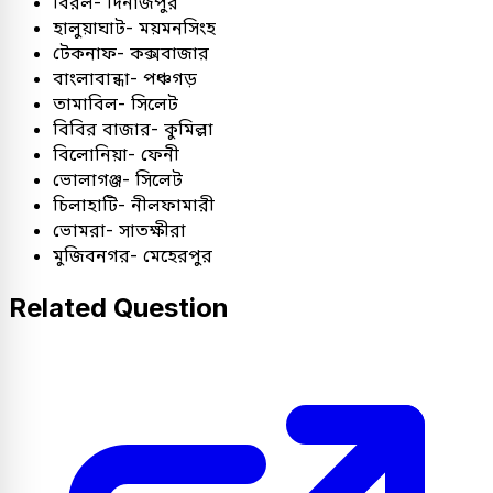
বিরল- দিনাজপুর
হালুয়াঘাট- ময়মনসিংহ
টেকনাফ- কক্সবাজার
বাংলাবান্ধা- পঞ্চগড়
তামাবিল- সিলেট
বিবির বাজার- কুমিল্লা
বিলোনিয়া- ফেনী
ভোলাগঞ্জ- সিলেট
চিলাহাটি- নীলফামারী
ভোমরা- সাতক্ষীরা
মুজিবনগর- মেহেরপুর
Related Question