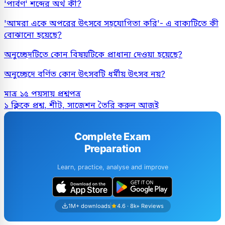
'পার্বণ' শব্দের অর্থ কী?
'আমরা একে অপরের উৎসবে সহযোগিতা করি'- এ বাক্যটিতে কী
বোঝানো হয়েছে?
অনুচ্ছেদটিতে কোন বিষয়টিকে প্রাধান্য দেওয়া হয়েছে?
অনুচ্ছেদে বর্ণিত কোন উৎসবটি ধর্মীয় উৎসব নয়?
মাত্র ১৫ পয়সায় প্রশ্নপত্র
১ ক্লিকে প্রশ্ন, শীট, সাজেশন তৈরি করুন আজই
Complete Exam
Preparation
Learn, practice, analyse and improve
1M+ downloads
4.6 · 8k+ Reviews