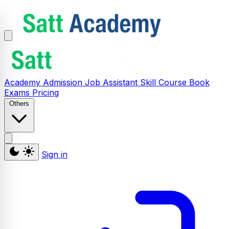
Academy
Admission
Job Assistant
Skill
Course
Book
Exams
Pricing
Others
Sign in