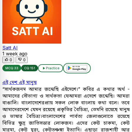
Satt AI
1 week ago
0
0
MCQ:
33
CQ:
151
Practice
এই দেশ এই মানুষ
“সার্থকজনম আমার জন্মেছি এইদেশে।” কবির এ কথার অর্থ -
আমাদের সৌভাগ্য ও সার্থকতা যেআমরা এদেশে জন্মেছি। আমরা
বাঙালি। বাংলাদেশেরপ্রায় সকল লোক বাংলায় কথা বলে। তবে
আমাদেরদেশে যেমন রয়েছে প্রকৃতির বৈচিত্র্য, তেমনি রয়েছে মানুষ
ও ভাষার বৈচিত্র্য।বাংলাদেশের পার্বত্য জেলাগুলোতে রয়েছে
বিভিন্ন ক্ষুদ্র জাতিসত্তার লোকজন। এদের কেউ চাকমা, কেউ
মারমা, কেউ মুরং, কেউতঞ্চঙ্গা ইত্যাদি। এছাড়া রাজশাহী আর