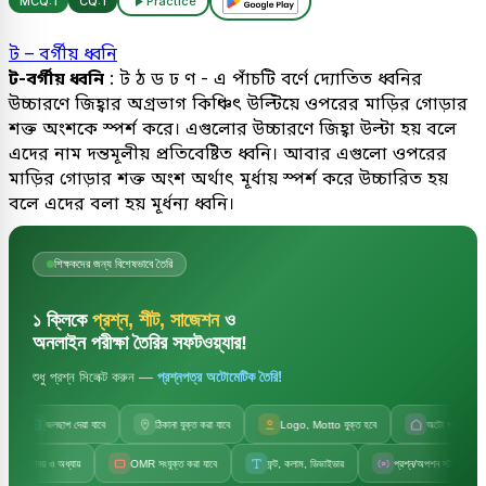
MCQ:
1
CQ:
1
Practice
ট – বর্গীয় ধ্বনি
ট-বর্গীয় ধ্বনি
: ট ঠ ড ঢ ণ - এ পাঁচটি বর্ণে দ্যোতিত ধ্বনির
উচ্চারণে জিহ্বার অগ্রভাগ কিঞ্চিৎ উল্টিয়ে ওপরের মাড়ির গোড়ার
শক্ত অংশকে স্পর্শ করে। এগুলোর উচ্চারণে জিহ্বা উল্টা হয় বলে
এদের নাম দন্তমূলীয় প্রতিবেষ্টিত ধ্বনি। আবার এগুলো ওপরের
মাড়ির গোড়ার শক্ত অংশ অর্থাৎ মূর্ধায় স্পর্শ করে উচ্চারিত হয়
বলে এদের বলা হয় মূর্ধন্য ধ্বনি।
শিক্ষকদের জন্য বিশেষভাবে তৈরি
১ ক্লিকে
প্রশ্ন, শীট, সাজেশন
ও
অনলাইন পরীক্ষা তৈরির সফটওয়্যার!
শুধু প্রশ্ন সিলেক্ট করুন —
প্রশ্নপত্র অটোমেটিক তৈরি!
জলছাপ দেয়া যাবে
ঠিকানা যুক্ত করা যাবে
Logo, Motto যুক্ত হবে
অটো প্রতিষ্ঠানের না
টো বিষয় ও অধ্যায়
OMR সংযুক্ত করা যাবে
ফন্ট, কলাম, ডিভাইডার
প্রশ্ন/অপশন স্টাইল পরিবর্তন