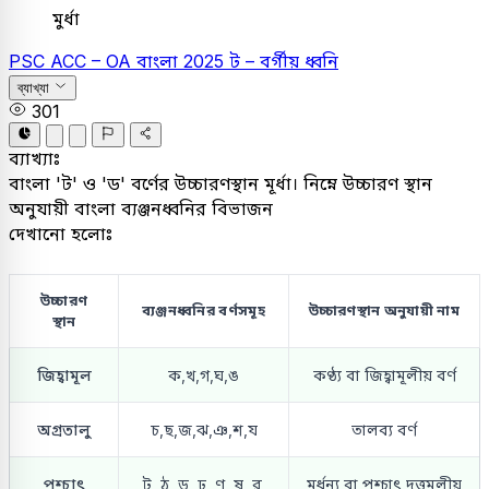
মুর্ধা
PSC
ACC – OA
বাংলা
2025
ট – বর্গীয় ধ্বনি
ব্যাখ্যা
301
ব্যাখ্যাঃ
বাংলা 'ট' ও 'ড' বর্ণের উচ্চারণস্থান মূর্ধা। নিম্নে উচ্চারণ স্থান
অনুযায়ী বাংলা ব্যঞ্জনধ্বনির বিভাজন
দেখানো হলোঃ
উচ্চারণ
ব্যঞ্জনধ্বনির বর্ণসমূহ
উচ্চারণস্থান অনুযায়ী নাম
স্থান
জিহ্বামূল
ক,খ,গ,ঘ,ঙ
কণ্ঠ্য বা জিহ্বামূলীয় বর্ণ
অগ্রতালু
চ,ছ,জ,ঝ,ঞ,শ,য
তালব্য বর্ণ
পশ্চাৎ
ট ,ঠ ,ড, ঢ, ণ, ষ, র,
মূর্ধন্য বা পশ্চাৎ দত্তমূলীয়