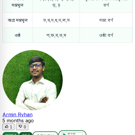
দন্তমূল
ড়, ঢ়
বর্ণ
অগ্র দন্তমূল
ত,থ,দ,ধ,ন,ল,স
দন্ত্য বর্ণ
ওষ্ঠ
প,ফ,ব,ভ,ম
ওষ্ঠ্য বর্ণ
Armin Ryhan
5 months ago
1
0