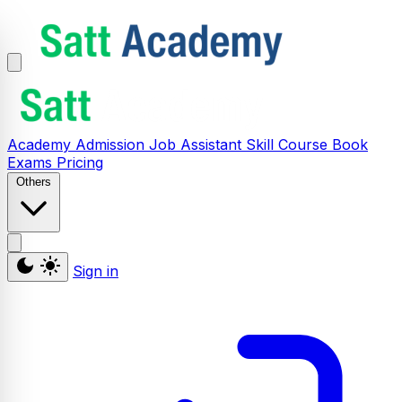
Academy
Admission
Job Assistant
Skill
Course
Book
Exams
Pricing
Others
Sign in