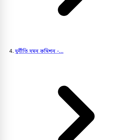
দুর্নীতি দমন কমিশন -…