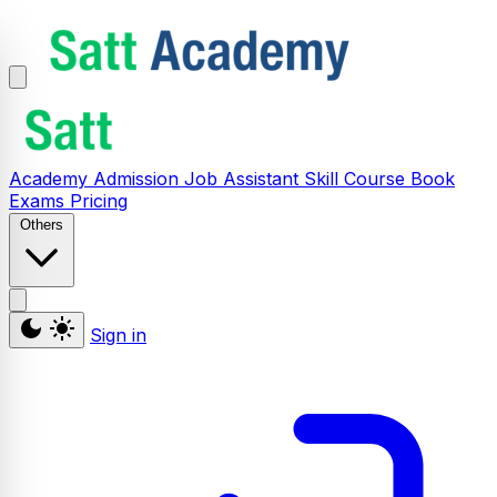
Academy
Admission
Job Assistant
Skill
Course
Book
Exams
Pricing
Others
Sign in