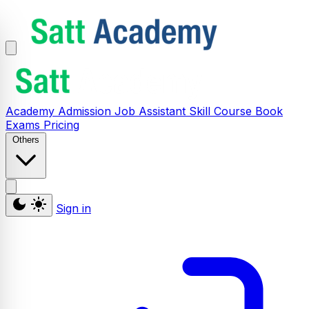
Academy
Admission
Job Assistant
Skill
Course
Book
Exams
Pricing
Others
Sign in