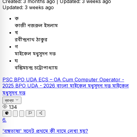
Created: 3 months ago |
Updated: 3 weeks ago
Updated: 3 weeks ago
ক
কাজী নজরুল ইসলাম
খ
রবীন্দ্রনাথ ঠাকুর
গ
মাইকেল মধুসূদন দত্ত
ঘ
বঙ্কিমচন্দ্র চট্টোপাধ্যায়
PSC
BPO UDA
ECS – OA Cum Computer Operator -
2025
BPO UDA - 2026
বাংলা
মাইকেল মধুসূদন দত্ত
মাইকেল
মধুসূদন দত্ত
ব্যাখ্যা
134
6.
'বঙ্গভাষা' সনেট প্রথমে কী নামে লেখা হয়?