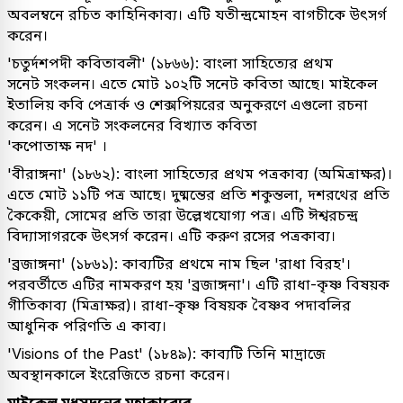
অবলম্বনে রচিত কাহিনিকাব্য। এটি যতীন্দ্রমোহন বাগচীকে উৎসর্গ
করেন।
'চতুর্দশপদী কবিতাবলী' (১৮৬৬): বাংলা সাহিত্যের প্রথম
সনেট সংকলন। এতে মোট ১০২টি সনেট কবিতা আছে। মাইকেল
ইতালিয় কবি পেত্রার্ক ও শেক্সপিয়রের অনুকরণে এগুলো রচনা
করেন। এ সনেট সংকলনের বিখ্যাত কবিতা
'কপোতাক্ষ নদ' ।
'বীরাঙ্গনা' (১৮৬২): বাংলা সাহিত্যের প্রথম পত্রকাব্য (অমিত্রাক্ষর)।
এতে মোট ১১টি পত্র আছে। দুষ্মন্তের প্রতি শকুন্তলা, দশরথের প্রতি
কৈকেয়ী, সোমের প্রতি তারা উল্লেখযোগ্য পত্র। এটি ঈশ্বরচন্দ্র
বিদ্যাসাগরকে উৎসর্গ করেন। এটি করুণ রসের পত্রকাব্য।
'ব্রজাঙ্গনা' (১৮৬১): কাব্যটির প্রথমে নাম ছিল 'রাধা বিরহ'।
পরবর্তীতে এটির নামকরণ হয় 'ব্রজাঙ্গনা'। এটি রাধা-কৃষ্ণ বিষয়ক
গীতিকাব্য (মিত্রাক্ষর)। রাধা-কৃষ্ণ বিষয়ক বৈষ্ণব পদাবলির
আধুনিক পরিণতি এ কাব্য।
'Visions of the Past' (১৮৪৯): কাব্যটি তিনি মাদ্রাজে
অবস্থানকালে ইংরেজিতে রচনা করেন।
মাইকেল মধুসূদনের মহাকাব্যের