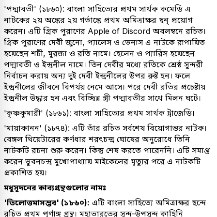
'পদ্মাবতী' (১৮৬০): বাংলা সাহিত্যের প্রথম সার্থক কমেডি এ
নাটকের ২য় অঙ্কের ২য় গর্ভাঙ্কে প্রথম অমিত্রাক্ষর ছন্ প্রয়োগ
করেন। এটি গ্রিক পুরাণের Apple of Discord অবলম্বনে রচিত।
গ্রিক পুরাণের দেবী জুনো, প্যালেস ও ভেনাস এ নাটকে রূপায়িত
হয়েছেন শচী, মুরজা ও রতি নামে। হেলেন ও প্যারিস হয়েছেন
পদ্মাবতী ও ইন্দ্রনীল নামে। তিন দেবীর মধ্যে রতিকে শ্রেষ্ঠ সুন্দরী
নির্বাচন করায় অন্য দুই দেবী ইন্দ্রনীলের উপর রুষ্ট হন। ফলে
ইন্দ্রনীলের জীবনে বিপর্যয় নেমে আসে। পরে দেবী রতির প্রচেষ্টায়
ইন্দ্রনীল উদ্ধার হন এবং বিচ্ছিন্ন স্ত্রী পদ্মাবতীর সাথে মিলন ঘটে।
'কৃষ্ণকুমারী' (১৮৬১): বাংলা সাহিত্যের প্রথম সার্থক ট্রাজেডি।
'মায়াকানন' (১৮৭৪): এটি তাঁর রচিত সর্বশেষ বিয়োগান্তর নাটক।
বেঙ্গল থিয়েটারের কর্ণধার শরৎচন্দ্র ঘোষের অনুরোধে তিনি
নাটকটি রচনা শুরু করেন। কিন্তু শেষ করতে পারেননি। এটি সমাপ্ত
করেন ভুবনচন্দ্র মুখোপাধ্যায় মাইকেলের মৃত্যুর পরে এ নাটকটি
প্রকাশিত হয়।
মধুসূদনের কাব্যগ্রন্থগুলোর নামঃ
'তিলোত্তমাসম্ভব' (১৮৬০):
এটি বাংলা সাহিত্যে অমিত্রাক্ষর ছন্দে
রচিত প্রথম পূর্ণাঙ্গ গ্রন্থ। মহাভারতের সুন্দ-উপসুন্দ কাহিনি