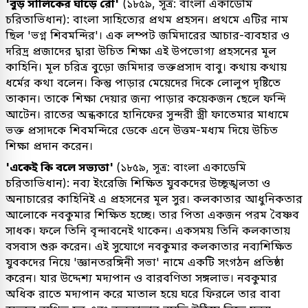
'বুড় সালিকের ঘাড়ে রোঁ'
(১৮৫৯, সূত্র: বাংলা একাডেমি
চরিতাভিধান): বাংলা সাহিত্যের প্রথম প্রহসন। প্রথমে এটির নাম
ছিল 'ভগ্ন শিবমন্দির'। এক লম্পট জমিদারের আচার-ব্যবহার ও
দরিদ্র প্রজাদের দ্বারা উচিত শিক্ষা এই উপভোগ্য প্রহসনের মূল
কাহিনি। মূল চরিত্র বুড়ো জমিদার ভক্তপ্রসাদ বাবু। কথায় কথায়
ধর্মের কথা বলেন। কিন্তু পাড়ার মেয়েদের দিকে লোলুপ দৃষ্টিতে
তাকান। তাকে শিক্ষা দেয়ার জন্য পাড়ার কয়েকজন ছেলে ফন্দি
আটেন। রাতের অন্ধকারে হানিফের সুন্দরী স্ত্রী ফাতেমার মাধ্যমে
ভক্ত প্রসাদকে শিবমন্দিরে ডেকে এনে উত্তম-মধ্যম দিয়ে উচিত
শিক্ষা প্রদান করেন।
'একেই কি বলে সভ্যতা'
(১৮৫৯, সূত্র: বাংলা একাডেমি
চরিতাভিধান): নব্য ইংরেজি শিক্ষিত যুবকদের উচ্ছৃঙ্খলতা ও
অনাচারের কাহিনিই এ প্রহসনের মূল সুর। কলকাতার আধুনিকতার
আলোকে নবকুমার শিক্ষিত হচ্ছে। তার পিতা একজন পরম বৈষ্ণব
সাধক। ফলে তিনি বৃন্দাবনেই থাকেন। একসময় তিনি কলকাতায়
বসবাস শুরু করেন। এই সুযোগে নবকুমার কলকাতার নব্যশিক্ষিত
যুবকদের নিয়ে 'জ্ঞানতরঙ্গিনী সভা' নামে একটি সংগঠন প্রতিষ্ঠা
করেন। যার উদ্দেশ্য মদ্যপান ও বারবণিতা সঙ্গলাভ। নবকুমার
অধিক রাতে মদ্যপান করে মাতাল হয়ে ঘরে ফিরলে তার বাবা