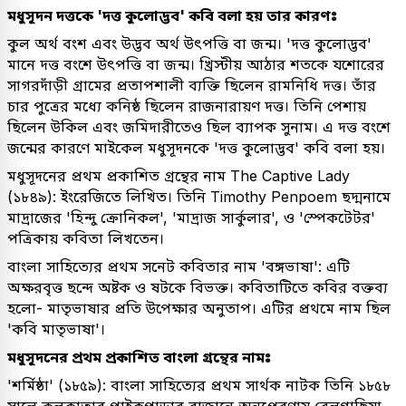
মধুসূদন দত্তকে 'দত্ত কুলোদ্ভব' কবি বলা হয় তার কারণঃ
কুল অর্থ বংশ এবং উদ্ভব অর্থ উৎপত্তি বা জন্ম। 'দত্ত কুলোদ্ভব'
মানে দত্ত বংশে উৎপত্তি বা জন্ম। খ্রিস্টীয় আঠার শতকে যশোরের
সাগরদাঁড়ী গ্রামের প্রতাপশালী ব্যক্তি ছিলেন রামনিধি দত্ত। তাঁর
চার পুত্রের মধ্যে কনিষ্ঠ ছিলেন রাজনারায়ণ দত্ত। তিনি পেশায়
ছিলেন উকিল এবং জমিদারীতেও ছিল ব্যাপক সুনাম। এ দত্ত বংশে
জন্মের কারণে মাইকেল মধুসূদনকে 'দত্ত কুলোদ্ভব' কবি বলা হয়।
মধুসূদনের প্রথম প্রকাশিত গ্রন্থের নাম The Captive Lady
(১৮৪৯): ইংরেজিতে লিখিত। তিনি Timothy Penpoem ছদ্মনামে
মাদ্রাজের 'হিন্দু ক্রোনিকল', 'মাদ্রাজ সার্কুলার', ও 'স্পেকটেটর'
পত্রিকায় কবিতা লিখতেন।
বাংলা সাহিত্যের প্রথম সনেট কবিতার নাম 'বঙ্গভাষা': এটি
অক্ষরবৃত্ত ছন্দে অষ্টক ও ষটকে বিভক্ত। কবিতাটিতে কবির বক্তব্য
হলো- মাতৃভাষার প্রতি উপেক্ষার অনুতাপ। এটির প্রথমে নাম ছিল
'কবি মাতৃভাষা'।
মধুসূদনের প্রথম প্রকাশিত বাংলা গ্রন্থের নামঃ
'শর্মিষ্ঠা' (১৮৫৯): বাংলা সাহিত্যের প্রথম সার্থক নাটক তিনি ১৮৫৮
সালে কলকাতার পাইকপাড়ার রাজানে অনুপ্রেরণায় বেলগাছিয়া