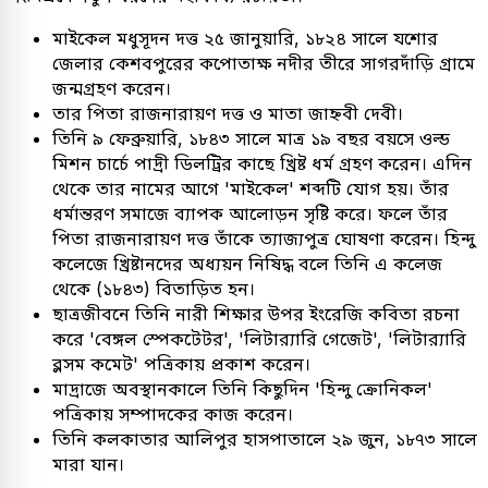
মাইকেল মধুসূদন দত্ত ২৫ জানুয়ারি, ১৮২৪ সালে যশোর
জেলার কেশবপুরের কপোতাক্ষ নদীর তীরে সাগরদাঁড়ি গ্রামে
জন্মগ্রহণ করেন।
তার পিতা রাজনারায়ণ দত্ত ও মাতা জাহ্নবী দেবী।
তিনি ৯ ফেব্রুয়ারি, ১৮৪৩ সালে মাত্র ১৯ বছর বয়সে ওল্ড
মিশন চার্চে পাদ্রী ডিলট্রির কাছে খ্রিষ্ট ধর্ম গ্রহণ করেন। এদিন
থেকে তার নামের আগে 'মাইকেল' শব্দটি যোগ হয়। তাঁর
ধর্মান্তরণ সমাজে ব্যাপক আলোড়ন সৃষ্টি করে। ফলে তাঁর
পিতা রাজনারায়ণ দত্ত তাঁকে ত্যাজ্যপুত্র ঘোষণা করেন। হিন্দু
কলেজে খ্রিষ্টানদের অধ্যয়ন নিষিদ্ধ বলে তিনি এ কলেজ
থেকে (১৮৪৩) বিতাড়িত হন।
ছাত্রজীবনে তিনি নারী শিক্ষার উপর ইংরেজি কবিতা রচনা
করে 'বেঙ্গল স্পেকটেটর', 'লিটার‍্যারি গেজেট', 'লিটার‍্যারি
ব্লসম কমেট' পত্রিকায় প্রকাশ করেন।
মাদ্রাজে অবস্থানকালে তিনি কিছুদিন 'হিন্দু ক্রোনিকল'
পত্রিকায় সম্পাদকের কাজ করেন।
তিনি কলকাতার আলিপুর হাসপাতালে ২৯ জুন, ১৮৭৩ সালে
মারা যান।