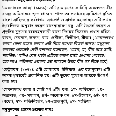
'মেঘনাদবধ কাব্য' (১৮৬১): এটি রামায়ণের কাহিনি অবলম্বনে বীর
রসের অমিত্রাক্ষর ছন্দে প্রাচ্য ও পাশ্চাত্য প্রভাবের সংমিশ্রণে রচিত
বাংলা সাহিত্যের সর্বপ্রথম, সর্বশ্রেষ্ঠ ও সার্থক মহাকাব্য। এটি প্রথম
ইংরেজিতে অনুবাদ করেন রাজনারায়ণ বসু। এটি উৎসর্গ করেন এ
গ্রন্থটির মুদ্রণের ব্যয়বহনকারী রাজা দিগম্বর মিত্রকে। প্রধান চরিত্র:
রাবণ, মেঘনাদ, লক্ষ্মণ, রাম, প্রমীলা, বিভীষণ, সীতা। [
'মেঘনাদবধ
কাব্য' কোন রসের কাব্য? এটি নিয়ে ব্যাপক বিতর্ক আছে। মধুসূদন
কাব্যের শুরুতেই দেবী বন্দনায় বলেছেন, 'গাইব, মা, বীর রসে ভাসি,
মহাগীত।' যদিও শেষ পর্যন্ত এটিতে করুণ রসই প্রাধান্য পেয়েছে।
তারপরও পরীক্ষায় এরকম প্রশ্ন আসলে উত্তর বীর রস দিতে হবে
]
'হেক্টরবধ' (১৮৭১): এটি হোমারের 'ইলিয়াড' এর বঙ্গানুবাদ। এটি
অসমাপ্তভাবেই প্রকাশিত হয়। এটি ভূদেব মুখোপাধ্যায়কে উৎসর্গ
করা হয়।
'মেঘনাদবধ কাব্য'র মোট সর্গ ৯টি। যথা: ১ম- অভিষেক, ২য়-
অস্ত্রলাভ, ৩য়- সমাগম, ৪র্থ- অশোক বন, ৫ম-উদ্যোগ, ৬ষ্ঠ- বধ
(বধো), ৭ম- শক্তিনির্ভেদ, ৮ম-প্রেতপুরী, ৯ম- সংক্রিয়া।
মধুসূদনের প্রহসনগুলোর নামঃ