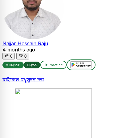
Najjar Hossain Raju
4 months ago
0
0
MCQ:
231
CQ:
55
Practice
মাইকেল মধুসূদন দত্ত