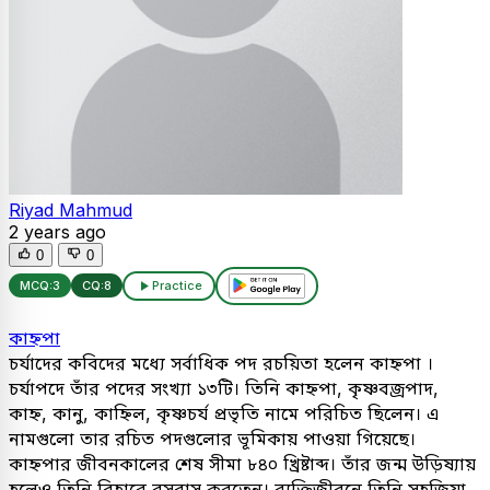
Riyad Mahmud
2 years ago
0
0
MCQ:
3
CQ:
8
Practice
কাহ্নপা
চর্যাদের কবিদের মধ্যে সর্বাধিক পদ রচয়িতা হলেন কাহ্নপা ।
চর্যাপদে তাঁর পদের সংখ্যা ১৩টি। তিনি কাহ্নপা, কৃষ্ণবজ্রপাদ,
কাহ্ন, কানু, কাহ্নিল, কৃষ্ণচর্য প্রভৃতি নামে পরিচিত ছিলেন। এ
নামগুলো তার রচিত পদগুলোর ভূমিকায় পাওয়া গিয়েছে।
কাহ্নপার জীবনকালের শেষ সীমা ৮৪০ খ্রিষ্টাব্দ। তাঁর জন্ম উড়িষ্যায়
হলেও তিনি বিহারে বসবাস করতেন। ব্যক্তিজীবনে তিনি সহজিয়া