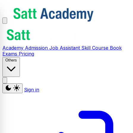
Academy
Admission
Job Assistant
Skill
Course
Book
Exams
Pricing
Others
Sign in