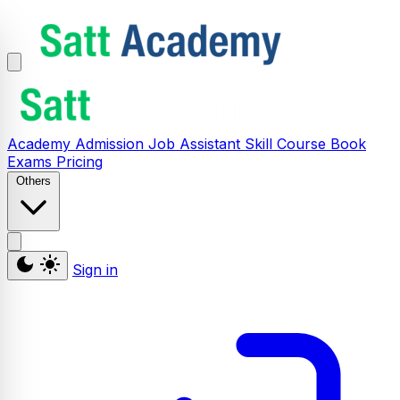
Academy
Admission
Job Assistant
Skill
Course
Book
Exams
Pricing
Others
Sign in