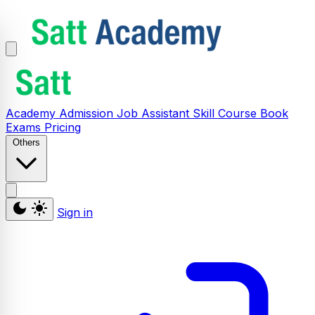
Academy
Admission
Job Assistant
Skill
Course
Book
Exams
Pricing
Others
Sign in