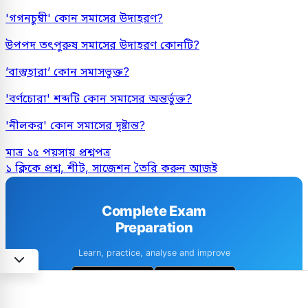
'গগনচুম্বী' কোন সমাসের উদাহরণ?
উপপদ তৎপুরুষ সমাসের উদাহরণ কোনটি?
’বাস্তুহারা’ কোন সমাসভুক্ত?
'বর্ণচোরা' শব্দটি কোন সমাসের অন্তর্ভুক্ত?
'নীলকর' কোন সমাসের দৃষ্টান্ত?
মাত্র ১৫ পয়সায় প্রশ্নপত্র
১ ক্লিকে প্রশ্ন, শীট, সাজেশন তৈরি করুন আজই
Complete Exam
Preparation
Learn, practice, analyse and improve
1M+ downloads
4.6 · 8k+ Reviews