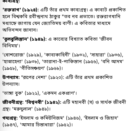
কাব্যগ্রন্থ:
'রক্তরাগ' (১৯২৪):
এটি তাঁর প্রথম কাব্যগ্রন্থ। এ কাবাট প্রকাশিত
হলে বিশ্বকবি রবীন্দ্রনাথ ঠাকুর "তব নব প্রভাতে। রক্তরাগখানি
মধ্যাহ্নে জাগায় যেন জ্যোতিময় বাণী। এ কবিতার মাধ্যমে
অভিনন্দন জানান।
'বুলবুলিস্তান' (১৯৪৯):
এ কাব্যের বিখ্যাত কবিতা 'জীবন
বিনিময়'।
'খোশরোজ' (১৯২৯), 'কাব্যকাহিনী' (১৯৩২), 'সাহারা' (১৯৩৬),
'হাস্নাহেনা' (১৯৩৮), 'তারানা-ই-পাকিস্তান (১৯৫৬), 'বনি আদম'
(১৯৫৮), 'গীতিসঞ্চয়ণ' (১৯৬৮)।
উপন্যাস: '
রূপের নেশা' (১৯২০): এটি তাঁর প্রথম প্রকাশিত
উপন্যাস।
'ভাঙ্গা বুক' (১৯২১), 'একমন একপ্রাণ'।
জীবনীগ্রন্থ: 'বিশ্বনবী' (১৯৪২):
এটি মহানবী (স) ও সার্থক জীবনী
গ্রন্থ। 'মরুদুলাল' (১৯৪৮)।
গদ্যগ্রন্থ:
'ইসলাম ও কমিউনিজম' (১৯৪৬), 'ইসলাম ও জিহাদ'
(১৯৪৭), 'আমার চিন্তাধারা' (১৯৫২)।