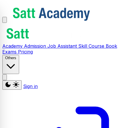
Academy
Admission
Job Assistant
Skill
Course
Book
Exams
Pricing
Others
Sign in