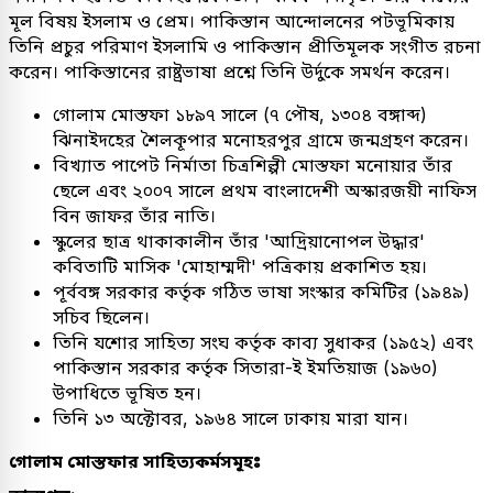
মূল বিষয় ইসলাম ও প্রেম। পাকিস্তান আন্দোলনের পটভূমিকায়
তিনি প্রচুর পরিমাণ ইসলামি ও পাকিস্তান প্রীতিমূলক সংগীত রচনা
করেন। পাকিস্তানের রাষ্ট্রভাষা প্রশ্নে তিনি উর্দুকে সমর্থন করেন।
গোলাম মোস্তফা ১৮৯৭ সালে (৭ পৌষ, ১৩০৪ বঙ্গাব্দ)
ঝিনাইদহের শৈলকূপার মনোহরপুর গ্রামে জন্মগ্রহণ করেন।
বিখ্যাত পাপেট নির্মাতা চিত্রশিল্পী মোস্তফা মনোয়ার তাঁর
ছেলে এবং ২০০৭ সালে প্রথম বাংলাদেশী অস্কারজয়ী নাফিস
বিন জাফর তাঁর নাতি।
স্কুলের ছাত্র থাকাকালীন তাঁর 'আদ্রিয়ানোপল উদ্ধার'
কবিতাটি মাসিক 'মোহাম্মদী' পত্রিকায় প্রকাশিত হয়।
পূর্ববঙ্গ সরকার কর্তৃক গঠিত ভাষা সংস্কার কমিটির (১৯৪৯)
সচিব ছিলেন।
তিনি যশোর সাহিত্য সংঘ কর্তৃক কাব্য সুধাকর (১৯৫২) এবং
পাকিস্তান সরকার কর্তৃক সিতারা-ই ইমতিয়াজ (১৯৬০)
উপাধিতে ভূষিত হন।
তিনি ১৩ অক্টোবর, ১৯৬৪ সালে ঢাকায় মারা যান।
গোলাম মোস্তফার সাহিত্যকর্মসমূহঃ