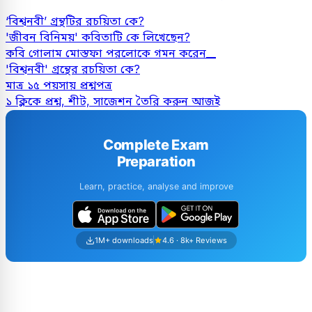
‘বিশ্বনবী’ গ্রন্থটির রচয়িতা কে?
'জীবন বিনিময়' কবিতাটি কে লিখেছেন?
কবি গোলাম মোস্তফা পরলোকে গমন করেন__
'বিশ্বনবী' গ্রন্থের রচয়িতা কে?
মাত্র ১৫ পয়সায় প্রশ্নপত্র
১ ক্লিকে প্রশ্ন, শীট, সাজেশন তৈরি করুন আজই
Complete Exam
Preparation
Learn, practice, analyse and improve
1M+ downloads
4.6 · 8k+ Reviews