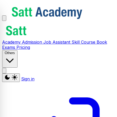
Academy
Admission
Job Assistant
Skill
Course
Book
Exams
Pricing
Others
Sign in