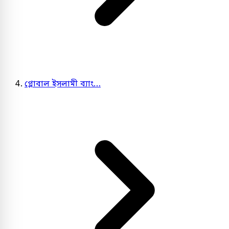
গ্লোবাল ইসলামী ব্যাং…