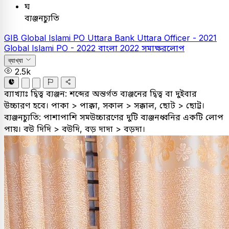
ঘ
ব্যঞ্জনচ্যুতি
GIB
Global Islami PO
Uttara Bank
Uttara Officer - 2021
Global Islami PO - 2022
বাংলা
2022
সমাক্ষরলোপ
ব্যাখ্যা
2.5k
ব্যাখ্যাঃ
দ্বিত্ব ব্যঞ্জন: শব্দের অন্তর্গত ব্যঞ্জনের দ্বিত্ব বা দুইবার
উচ্চারণ হবে। পাকা > পাক্কা, সকাল > সক্কাল, ছোট > ছোট্ট।
ব্যঞ্জনচ্যুতি: পাশাপাশি সমউচ্চারণের দুটি ব্যঞ্জনধ্বনির একটি লোপ
পায়। বউ দিদি > বউদি, বড় দাদা > বড়দা।