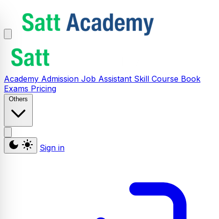
Academy
Admission
Job Assistant
Skill
Course
Book
Exams
Pricing
Others
Sign in