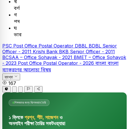
খ
বর্ণ
গ
পদ
ঘ
ভাব
PSC
Post Office Postal Operator
DBBL
BDBL Senior
Officer - 2011
Krishi Bank
BKB Senior Officer - 2011
BCSAA – Office Sohayak - 2021
BMET – Office Sohayok
- 2023
Post Office Postal Operator - 2026
বাংলা
বাংলা
ব্যাকরণের আলোচ্য বিষয়
ব্যাখ্যা
167
শিক্ষকদের জন্য বিশেষভাবে তৈরি
১ ক্লিকে
প্রশ্ন, শীট, সাজেশন
ও
অনলাইন পরীক্ষা তৈরির সফটওয়্যার!