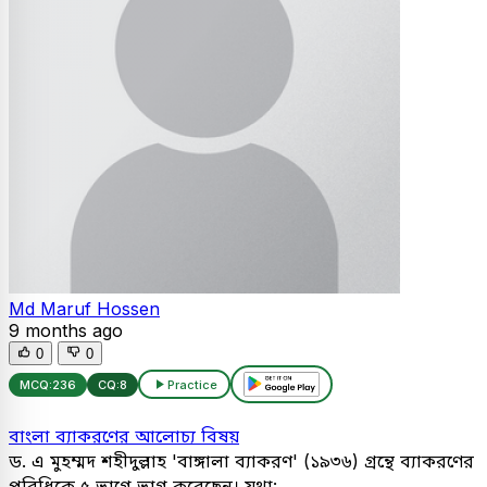
Md Maruf Hossen
9 months ago
0
0
MCQ:
236
CQ:
8
Practice
বাংলা ব্যাকরণের আলোচ্য বিষয়
ড. এ মুহম্মদ শহীদুল্লাহ 'বাঙ্গালা ব্যাকরণ' (১৯৩৬) গ্রন্থে ব্যাকরণের
পরিধিকে ৫ ভাগে ভাগ করেছেন। যথা: