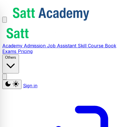
Academy
Admission
Job Assistant
Skill
Course
Book
Exams
Pricing
Others
Sign in