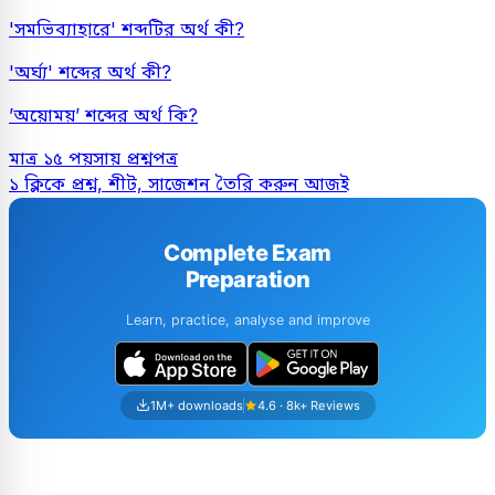
'সমভিব্যাহারে' শব্দটির অর্থ কী?
'অর্ঘ্য' শব্দের অর্থ কী?
’অয়োময়’ শব্দের অর্থ কি?
মাত্র ১৫ পয়সায় প্রশ্নপত্র
১ ক্লিকে প্রশ্ন, শীট, সাজেশন তৈরি করুন আজই
Complete Exam
Preparation
Learn, practice, analyse and improve
1M+ downloads
4.6 · 8k+ Reviews