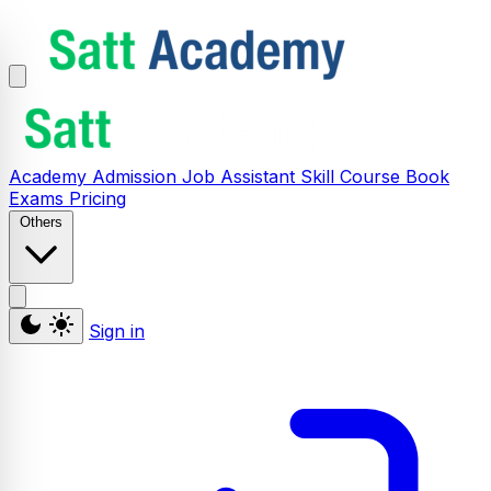
Academy
Admission
Job Assistant
Skill
Course
Book
Exams
Pricing
Others
Sign in