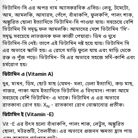
ভিটামিন-সি এর অপর নাম অ্যাসকরবিক এসিড। লেবু, টমেটো,
আম, আমলকি, আনারস, পেঁপে, বাঁধাকপি, ফুলকপি, পালং শাক,
অঙ্কুরিত ছোলা ইত্যাদিতে ভিটামিন-সি পাওয়া যায়। সবচেয়ে বেশি
ভিটামিন সি সমৃদ্ধ ফল আমলকি। আমাদের দেশে ভিটামিন 'সি'-
সমৃদ্ধ সবচেয়ে লাভজনক ফল কাজী পেয়ারা। ডিম ও দুধে
ভিটামিন-সি নেই। তাপে এই ভিটামিন নষ্ট হয়ে যায়। ভিটামিন সি
এর অভাবে স্কার্ভি হয়। এ রোগে মাড়ি ফুলে যায় এবং মাড়ি থেকে
রক্ত ও পুঁজ পড়ে। ভিটামিন- সি এর অভাবে সহজে সর্দি-কাশি এবং
চর্মরোগ হয়।
ভিটামিন এ (Vitamin A)
দুধ, মাখন, ডিম, ছোট মাছ (যেমন- মলা, ঢেলা ইত্যাদি), কড মাছ,
গাজর, পাকা আম ইত্যাদিতে ভিটামিন এ বিদ্যমান। পাকা আমে
সবচেয়ে বেশি ভিটামিন- এ থাকে। ভিটামিন এ এর অভাবে
রাতকানা রোগ হয়। X
- রাতকানা রোগ বোঝানোর প্রতীক।
N
ভিটামিন ই (Vitamin -E)
Vit -E এর উৎস হলো বাঁধাকপি, পালং শাক, লেটুস, অঙ্কুরিত
ছোলা, মটরশুটি, তৈলবীজ। এর অভাবে প্রজনন ক্ষমতা হ্রাস পায়