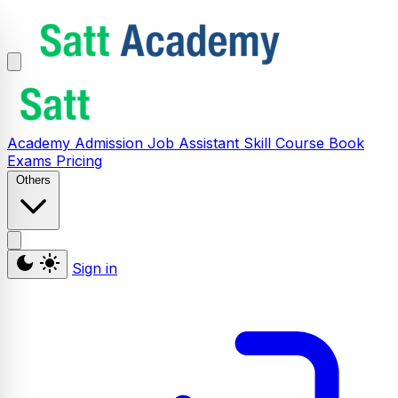
Academy
Admission
Job Assistant
Skill
Course
Book
Exams
Pricing
Others
Sign in