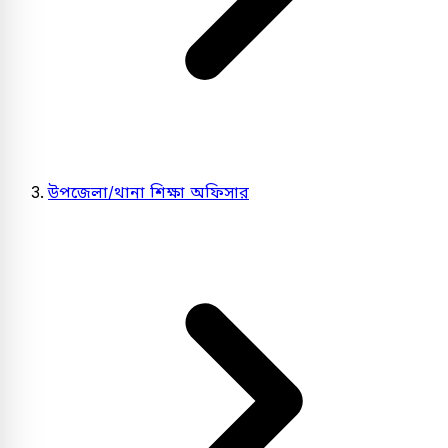
উপজেলা/থানা শিক্ষা অফিসার