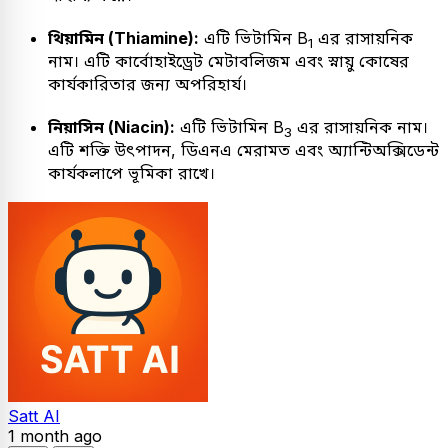
থিয়ামিন (Thiamine):
এটি ভিটামিন B
এর রাসায়নিক
1
নাম। এটি কার্বোহাইড্রেট মেটাবলিজম এবং স্নায়ু কোষের
কার্যকারিতার জন্য অপরিহার্য।
নিয়াসিন (Niacin):
এটি ভিটামিন B
এর রাসায়নিক নাম।
3
এটি শক্তি উৎপাদন, ডিএনএ মেরামত এবং অ্যান্টিঅক্সিডেন্ট
কার্যকলাপে ভূমিকা রাখে।
Satt AI
1 month ago