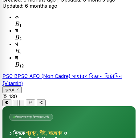
Updated: 6 months ago
ক
B
1
B
1
খ
B
2
B
2
গ
B
6
B
6
ঘ
B
12
B
12
PSC
BPSC AFO (Non Cadre)
সাধারণ বিজ্ঞান
ভিটামিন
(Vitamin)
ব্যাখ্যা
130
শিক্ষকদের জন্য বিশেষভাবে তৈরি
১ ক্লিকে
প্রশ্ন, শীট, সাজেশন
ও