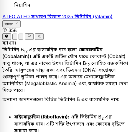
নিয়াসিন
ATEO
ATEO
সাধারণ বিজ্ঞান
2025
ভিটামিন (Vitamin)
ব্যাখ্যা
358
ব্যাখ্যাঃ
ভিটামিন B
এর রাসায়নিক নাম হলো
কোবালামিন
12
(Cobalamin)। এটি একটি জটিল যৌগ যাতে কোবাল্ট (Cobalt)
ধাতু থাকে, যা এর নামের উৎস। ভিটামিন B
লোহিত রক্তকণিকা
12
তৈরি, স্নায়ুতন্ত্রের স্বাস্থ্য রক্ষা এবং ডিএনএ (DNA) সংশ্লেষণে
গুরুত্বপূর্ণ ভূমিকা পালন করে। এর অভাবে মেগালোব্লাস্টিক
অ্যানিমিয়া (Megaloblastic Anemia) এবং স্নায়বিক সমস্যা দেখা
দিতে পারে।
অন্যান্য অপশনগুলো বিভিন্ন ভিটামিন B এর রাসায়নিক নাম:
রাইবোফ্লভিন (Riboflavin):
এটি ভিটামিন B
এর
2
রাসায়নিক নাম। এটি শক্তি উৎপাদনে এবং কোষের বৃদ্ধিতে
সাহায্য করে।