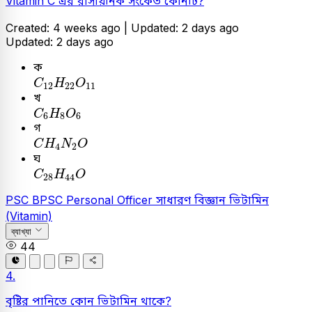
Vitamin C এর রাসায়নিক সংকেত কোনটি?
Created: 4 weeks ago |
Updated: 2 days ago
Updated: 2 days ago
ক
C
12
H
22
O
11
C
H
O
12
22
11
খ
C
6
H
8
O
6
C
H
O
6
8
6
গ
C
H
4
N
2
O
C
H
N
O
4
2
ঘ
C
28
H
44
O
C
H
O
28
44
PSC
BPSC Personal Officer
সাধারণ বিজ্ঞান
ভিটামিন
(Vitamin)
ব্যাখ্যা
44
4.
বৃষ্টির পানিতে কোন ভিটামিন থাকে?