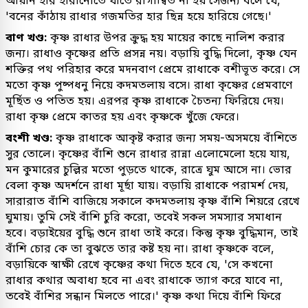
'বনের কাঁঠায় রাধার গজমতির হার ছিন্ন হয়ে হারিয়ে গেছে।'
বাণ খণ্ড:
কৃষ্ণ রাধার উপর ক্রুদ্ধ হয় মায়ের কাছে নালিশ করার
জন্য। রাধাও কৃষ্ণের প্রতি প্রসন্ন নয়। বড়ায়ি বুদ্ধি দিলো, কৃষ্ণ যেন
শক্তির পথ পরিহার করে মদনবাণ প্রেমে রাধাকে বশীভূত করে। সে
মতো কৃষ্ণ পুষ্পধনু নিয়ে কদমতলায় বসে। রাধা কৃষ্ণের প্রেমবাণে
মূর্ছিত ও পতিত হয়। এরপর কৃষ্ণ রাধাকে চৈতন্য ফিরিয়ে দেয়।
রাধা কৃষ্ণ প্রেমে কাতর হয় এবং কৃষ্ণকে খুঁজে ফেরে।
বংশী খণ্ড:
কৃষ্ণ রাধাকে আকৃষ্ট করার জন্য সময়-অসময়ে বাঁশিতে
সুর তোলে। কৃষ্ণের বাঁশি শুনে রাধার রান্না এলোমেলো হয়ে যায়,
মন কুমারের চুল্লির মতো পুড়তে থাকে, রাত্রে ঘুম আসে না। ভোর
বেলা কৃষ্ণ অদর্শনে রাধা মূর্ছা যায়। বড়ায়ি রাধাকে পরামর্শ দেয়,
সারারাত বাঁশি বাজিয়ে সকালে কদমতলায় কৃষ্ণ বাঁশি শিয়রে রেখে
ঘুমায়। তুমি সেই বাঁশি চুরি করো, তবেই সকল সমস্যার সমাধান
হবে। বড়াইয়ের বুদ্ধি শুনে রাধা তাই করে। কিন্তু কৃষ্ণ বুদ্ধিমান, তাই
বাঁশি চোর কে তা বুঝতে তার কষ্ট হয় না। রাধা কৃষ্ণকে বলে,
বড়ায়িকে স্বাক্ষী রেখে কৃষ্ণের কথা দিতে হবে যে, 'সে কখনো
রাধার কথার অবাধ্য হবে না এবং রাধাকে ত্যাগ করে যাবে না,
তবেই বাঁশির সন্ধান মিলতে পারে।' কৃষ্ণ কথা দিয়ে বাঁশি ফিরে