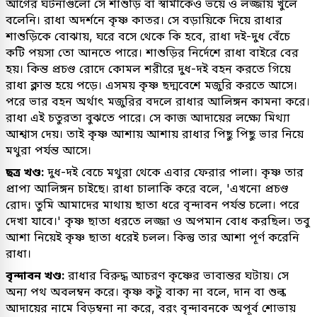
আগের ঘটনাগুলো সে শাশুড়ি বা স্বামীকেও ভয়ে ও লজ্জায় খুলে
বলেনি। রাধা অদর্শনে কৃষ্ণ কাতর। সে বড়ায়িকে দিয়ে রাধার
শাশুড়িকে বোঝায়, ঘরে বসে থেকে কি হবে, রাধা দই-দুধ বেঁচে
কটি পয়সা তো আনতে পারে। শাশুড়ির নির্দেশে রাধা বাইরে বের
হয়। কিন্ত প্রচণ্ড রোদে কোমল শরীরে দুধ-দই বহন করতে গিয়ে
রাধা ক্লান্ত হয়ে পড়ে। এসময় কৃষ্ণ ছদ্মবেশে মজুরি করতে আসে।
পরে ভার বহন অর্থাৎ মজুরির বদলে রাধার আলিঙ্গন কামনা করে।
রাধা এই চতুরতা বুঝতে পারে। সে কাজ আদায়ের লক্ষ্যে মিথ্যা
আশ্বাস দেয়। তাই কৃষ্ণ আশায় আশায় রাধার পিছু পিছু ভার নিয়ে
মথুরা পর্যন্ত আসে।
ছত্র খণ্ড:
দুধ-দই বেচে মথুরা থেকে এবার ফেরার পালা। কৃষ্ণ তার
প্রাপ্য আলিঙ্গন চাইছে। রাধা চালাকি করে বলে, 'এখনো প্রচণ্ড
রোদ। তুমি আমাদের মাথায় ছাতা ধরে বৃন্দাবন পর্যন্ত চলো। পরে
দেখা যাবে।' কৃষ্ণ ছাতা ধরতে লজ্জা ও অপমান বোধ করছিল। তবু
আশা নিয়েই কৃষ্ণ ছাতা ধরেই চলল। কিন্তু তার আশা পূর্ণ করেনি
রাধা।
বৃন্দাবন খণ্ড:
রাধার বিরুদ্ধ আচরণ কৃষ্ণের ভাবান্তর ঘটায়। সে
অন্য পথ অবলম্বন করে। কৃষ্ণ কটু বাক্য না বলে, দান বা শুল্ক
আদায়ের নামে বিড়ম্বনা না করে, বরং বৃন্দাবনকে অপূর্ব শোভায়