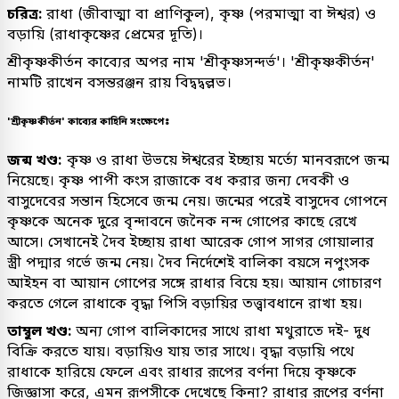
চরিত্র:
রাধা (জীবাত্মা বা প্রাণিকুল), কৃষ্ণ (পরমাত্মা বা ঈশ্বর) ও
বড়ায়ি (রাধাকৃষ্ণের প্রেমের দূতি)।
শ্রীকৃষ্ণকীর্তন কাব্যের অপর নাম 'শ্রীকৃষ্ণসন্দর্ভ'। 'শ্রীকৃষ্ণকীর্তন'
নামটি রাখেন বসন্তরঞ্জন রায় বিদ্বদ্বল্লভ।
'শ্রীকৃষ্ণকীর্তন' কাব্যের কাহিনি সংক্ষেপেঃ
জন্ম খণ্ড:
কৃষ্ণ ও রাধা উভয়ে ঈশ্বরের ইচ্ছায় মর্ত্যে মানবরূপে জন্ম
নিয়েছে। কৃষ্ণ পাপী কংস রাজাকে বধ করার জন্য দেবকী ও
বাসুদেবের সন্তান হিসেবে জন্ম নেয়। জন্মের পরেই বাসুদেব গোপনে
কৃষ্ণকে অনেক দুরে বৃন্দাবনে জনৈক নন্দ গোপের কাছে রেখে
আসে। সেখানেই দৈব ইচ্ছায় রাধা আরেক গোপ সাগর গোয়ালার
স্ত্রী পদ্মার গর্ভে জন্ম নেয়। দৈব নির্দেশেই বালিকা বয়সে নপুংসক
আইহন বা আয়ান গোপের সঙ্গে রাধার বিয়ে হয়। আয়ান গোচারণ
করতে গেলে রাধাকে বৃদ্ধা পিসি বড়ায়ির তত্ত্বাবধানে রাখা হয়।
তাম্বুল খণ্ড:
অন্য গোপ বালিকাদের সাথে রাধা মথুরাতে দই- দুধ
বিক্রি করতে যায়। বড়ায়িও যায় তার সাথে। বৃদ্ধা বড়ায়ি পথে
রাধাকে হারিয়ে ফেলে এবং রাধার রূপের বর্ণনা দিয়ে কৃষ্ণকে
জিজ্ঞাসা করে, এমন রূপসীকে দেখেছে কিনা? রাধার রূপের বর্ণনা