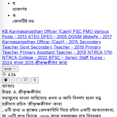
ঘ
ডাকার্ণব
ঙ
কোনটিই নয়
KB
Karmasangsthan Officer (Cash)
PSC
PMO Various
Posts - 2013
ATEO
DPEO - 2005
DGNM Midwife - 2017
Karmasangsthan Officer (Cash) - 2015
Secondary
Teacher
Govt Secondary Teacher - 2019
Primary
Teacher
Primary Assistant Teacher - 2019
NTRCA
17th
NTRCA College - 2022
BPSC – Senior Staff Nurse -
2024
বাংলা
2015
শ্রীকৃষ্ণকীর্তন কাব্য
ব্যাখ্যা
4.5k
ব্যাখ্যাঃ
উত্তর: A. শ্রীকৃষ্ণকীর্তন
মধ্যযুগের বাংলা সাহিত্যের প্রথম ও আদি নিদর্শন হলো বড়ু
চণ্ডীদাস রচিত 'শ্রীকৃষ্ণকীর্তন' কাব্য
. এটি রাধা ও কৃষ্ণের প্রেমকাহিনি নিয়ে রচিত একটি আখ্যানকাব্য,
যা ১৩টি খণ্ডে বিভক্ত. ১৯০৯ সালে বসন্তরঞ্জন রায় বিদ্বদ্বল্লভ