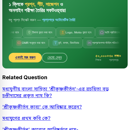
১ ক্লিকে
প্রশ্ন, শীট, সাজেশন
ও
অনলাইন পরীক্ষা তৈরির সফটওয়্যার!
শুধু প্রশ্ন সিলেক্ট করুন —
প্রশ্নপত্র অটোমেটিক তৈরি!
 দেয়া যাবে
ঠিকানা যুক্ত করা যাবে
Logo, Motto যুক্ত হবে
অটো প্রতিষ্ঠানের নাম
OMR সংযুক্ত করা যাবে
ফন্ট, কলাম, ডিভাইডার
প্রশ্ন/অপশন স্টাইল পরিবর্তন
সেট কোড
৫০,০০০+
৩০ লক্ষ+
এখনই শুরু করুন
ডেমো দেখুন
শিক্ষক
প্রশ্নপত্র
Related Question
মধ্যযুগীয় বাংলা সাহিত্য 'শ্রীকৃষ্ণকীর্তন'-এর রচয়িতা বড়ু
চণ্ডীদাসের প্রকৃত নাম কি?
'শ্রীকৃষ্ণকীর্তন কাব্য' কে আবিষ্কার করেন?
মধ্যযুগের প্রথম কবি কে?
'শ্রীকৃষ্ণকীর্তন' কাব্যের আবিষ্কর্তার নাম-