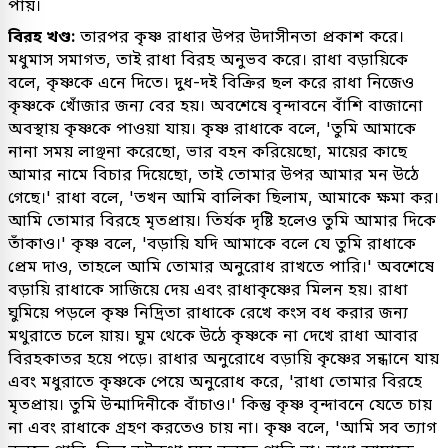
পায়।
বিরহ খণ্ড:
তারপর কৃষ্ণ রাধার উপর উদাসীনতা প্রকাশ করে।
মধুমাস সমাগত, তাই রাধা বিরহ অনুভব করে। রাধা বড়ায়িকে
বলে, কৃষ্ণকে এনে দিতে। দুধ-দই বিক্রির ছল করে রাধা নিজেও
কৃষ্ণকে খোঁজার জন্য বের হয়। অবশেষে বৃন্দাবনে বাঁশি বাজানো
অবস্থায় কৃষ্ণকে পাওয়া যায়। কৃষ্ণ রাধাকে বলে, 'তুমি আমাকে
নানা সময় লাঞ্ছনা করেছো, ভার বহন করিয়েছো, মায়ের কাছে
আমার নামে বিচার দিয়েছো, তাই তোমার উপর আমার মন উঠে
গেছে।' রাধা বলে, 'তখন আমি বালিকা ছিলাম, আমাকে ক্ষমা কর।
আমি তোমার বিরহে মৃতপ্রায়। তির্যক দৃষ্টি হলেও তুমি আমার দিকে
তাঁকাও।' কৃষ্ণ বলে, 'বড়ায়ি যদি আমাকে বলে যে তুমি রাধাকে
প্রেম দাও, তাহলে আমি তোমার অনুরোধ রাখতে পারি।' অবশেষে
বড়ায়ি রাধাকে সাজিয়ে দেয় এবং রাধাকৃষ্ণের মিলন হয়। রাধা
ঘুমিয়ে পড়লে কৃষ্ণ নিদ্রিতা রাধাকে রেখে কংস বধ করার জন্য
মথুরাতে চলে য়ায়। ঘুম থেকে উঠে কৃষ্ণকে না দেখে রাধা আবার
বিরহকাতর হয়ে পড়ে। রাধার অনুরোধে বড়ায়ি কৃষ্ণের সন্ধানে যায়
এবং মধুরাতে কৃষ্ণকে পেয়ে অনুরোধ করে, 'রাধা তোমার বিরহে
মৃতপ্রায়। তুমি উন্মাদিনীকে বাঁচাও।' কিন্তু কৃষ্ণ বৃন্দাবনে যেতে চায়
না এবং রাধাকে গ্রহণ করতেও চায় না। কৃষ্ণ বলে, 'আমি সব ত্যাগ