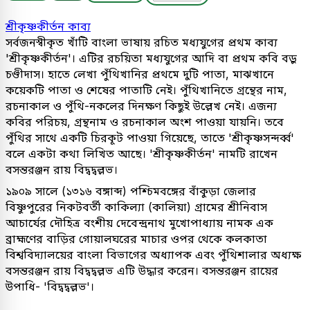
শ্রীকৃষ্ণকীর্তন কাব্য
সর্বজনস্বীকৃত খাঁটি বাংলা ভাষায় রচিত মধ্যযুগের প্রথম কাব্য
'শ্রীকৃষ্ণকীর্তন'। এটির রচয়িতা মধ্যযুগের আদি বা প্রথম কবি বড়ু
চণ্ডীদাস। হাতে লেখা পুঁথিখানির প্রথমে দুটি পাতা, মাঝখানে
কয়েকটি পাতা ও শেষের পাতাটি নেই। পুঁথিখানিতে গ্রন্থের নাম,
রচনাকাল ও পুঁথি-নকলের দিনক্ষণ কিছুই উল্লেখ নেই। এজন্য
কবির পরিচয়, গ্রন্থনাম ও রচনাকাল অংশ পাওয়া যায়নি। তবে
পুঁথির সাথে একটি চিরকূট পাওয়া গিয়েছে, তাতে 'শ্রীকৃষ্ণসন্দর্ব্ব'
বলে একটা কথা লিখিত আছে। 'শ্রীকৃষ্ণকীর্তন' নামটি রাখেন
বসন্তরঞ্জন রায় বিদ্বদ্বল্লভ।
১৯০৯ সালে (১৩১৬ বঙ্গাব্দ) পশ্চিমবঙ্গের বাঁকুড়া জেলার
বিষ্ণুপুরের নিকটবর্তী কাকিল্যা (কালিয়া) গ্রামের শ্রীনিবাস
আচার্যের দৌহিত্র বংশীয় দেবেন্দ্রনাথ মুখোপাধ্যায় নামক এক
ব্রাহ্মণের বাড়ির গোয়ালঘরের মাচার ওপর থেকে কলকাতা
বিশ্ববিদ্যালয়ের বাংলা বিভাগের অধ্যাপক এবং পুঁথিশালার অধ্যক্ষ
বসন্তরঞ্জন রায় বিদ্বদ্বল্লভ এটি উদ্ধার করেন। বসন্তরঞ্জন রায়ের
উপাধি- 'বিদ্বদ্বল্লভ'।