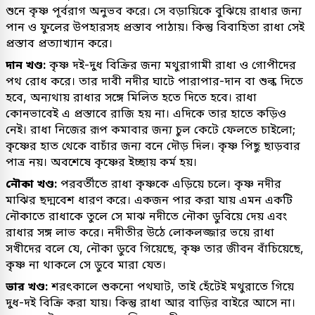
শুনে কৃষ্ণ পূর্বরাগ অনুভব করে। সে বড়ায়িকে বুঝিয়ে রাধার জন্য
পান ও ফুলের উপহারসহ প্রস্তাব পাঠায়। কিন্তু বিবাহিতা রাধা সেই
প্রস্তাব প্রত্যাখ্যান করে।
দান খণ্ড:
কৃষ্ণ দই-দুধ বিক্রির জন্য মথুরাগামী রাধা ও গোপীদের
পথ রোধ করে। তার দাবী নদীর ঘাটে পারাপার-দান বা শুল্ক দিতে
হবে, অন্যথায় রাধার সঙ্গে মিলিত হতে দিতে হবে। রাধা
কোনভাবেই এ প্রস্তাবে রাজি হয় না। এদিকে তার হাতে কড়িও
নেই। রাধা নিজের রূপ কমাবার জন্য চুল কেটে ফেলতে চাইলো;
কৃষ্ণের হাত থেকে বাচাঁর জন্য বনে দৌড় দিল। কৃষ্ণ পিছু ছাড়বার
পাত্র নয়। অবশেষে কৃষ্ণের ইচ্ছায় কর্ম হয়।
নৌকা খণ্ড:
পরবর্তীতে রাধা কৃষ্ণকে এড়িয়ে চলে। কৃষ্ণ নদীর
মাঝির ছদ্মবেশ ধারণ করে। একজন পার করা যায় এমন একটি
নৌকাতে রাধাকে তুলে সে মাঝ নদীতে নৌকা ডুবিয়ে দেয় এবং
রাধার সঙ্গ লাভ করে। নদীতীর উঠে লোকলজ্জার ভয়ে রাধা
সখীদের বলে যে, নৌকা ডুবে গিয়েছে, কৃষ্ণ তার জীবন বাঁচিয়েছে,
কৃষ্ণ না থাকলে সে ডুবে মারা যেত।
ভার খণ্ড:
শরৎকালে শুকনো পথঘাট, তাই হেঁটেই মথুরাতে গিয়ে
দুধ-দই বিক্রি করা যায়। কিন্তু রাধা আর বাড়ির বাইরে আসে না।