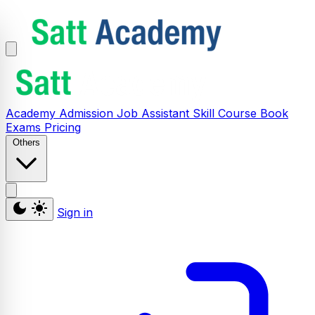
Academy
Admission
Job Assistant
Skill
Course
Book
Exams
Pricing
Others
Sign in