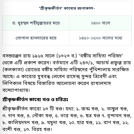
'শ্রীকৃষ্ণকীর্তন' কাব্যের রচনাকাল-
ড. মুহম্মদ শহীদুল্লাহরর মতে
১৪০০ সালে
গোপাল হালদারের মতে
১৪৫০-১৫০০ সালের মধ্যে
বসন্তরঞ্জন রায় ১৯১৬ সালে (১৩২৩ ব.) 'বঙ্গীয় সাহিত্য পরিষদ'
থেকে এটি প্রকাশ করেন। বর্তমানে এটি ২৪৩/১, আচার্য প্রফুল্ল রায়
(কলকাতা) রোডের বঙ্গীয় সাহিত্য পরিষদের পুঁথিশালায় সংরক্ষিত
আছে। এ কাব্যের মুখবন্ধ লেখেন রামেন্দ্র সুন্দর ত্রিবেদী এবং
লিপিকাল বিষয়ে বিস্তারিত আলোচনা করেন রাখালদাস
বন্দ্যোপাধ্যায়।
শ্রীকৃষ্ণকীর্তন কাব্যে খণ্ড ও চরিত্রঃ
শ্রীকৃষ্ণকীর্তন কাব্যে ১৩ টি খণ্ড। যথা: ১. জন্ম খণ্ড, ২. তাম্বুল খণ্ড,
৩. দান খণ্ড, ৪. নৌকা খণ্ড, ৫. ভার খণ্ড, ৬. ছত্র খণ্ড ৭. বৃন্দাবন খণ্ড,
৮. কালিয়দমন খণ্ড, ৯. যমুনা খণ্ড, ১০. হার খণ্ড, ১১. বাণ খণ্ড, ১২.
বংশী খণ্ড, ১৩. বিরহ খণ্ড।