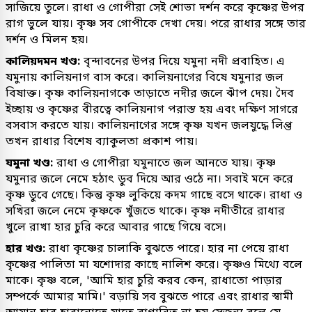
সাজিয়ে তুলে। রাধা ও গোপীরা সেই শোভা দর্শন করে কৃষ্ণের উপর
রাগ ভুলে যায়। কৃষ্ণ সব গোপীকে দেখা দেয়। পরে রাধার সঙ্গে তার
দর্শন ও মিলন হয়।
কালিয়দমন খণ্ড:
বৃন্দাবনের উপর দিয়ে যমুনা নদী প্রবাহিত। এ
যমুনায় কালিয়নাগ বাস করে। কালিয়নাগের বিষে যমুনার জল
বিষাক্ত। কৃষ্ণ কালিয়নাগকে তাড়াতে নদীর জলে ঝাঁপ দেয়। দৈব
ইচ্ছায় ও কৃষ্ণের বীরত্বে কালিয়নাগ পরাস্ত হয় এবং দক্ষিণ সাগরে
বসবাস করতে যায়। কালিয়নাগের সঙ্গে কৃষ্ণ যখন জলযুদ্ধে লিপ্ত
তখন রাধার বিশেষ ব্যাকুলতা প্রকাশ পায়।
যমুনা খণ্ড:
রাধা ও গোপীরা যমুনাতে জল আনতে যায়। কৃষ্ণ
যমুনার জলে নেমে হঠাৎ ডুব দিয়ে আর ওঠে না। সবাই মনে করে
কৃষ্ণ ডুবে গেছে। কিন্তু কৃষ্ণ লুকিয়ে কদম গাছে বসে থাকে। রাধা ও
সখিরা জলে নেমে কৃষ্ণকে খুঁজতে থাকে। কৃষ্ণ নদীতীরে রাধার
খুলে রাখা হার চুরি করে আবার গাছে গিয়ে বসে।
হার খণ্ড:
রাধা কৃষ্ণের চালাকি বুঝতে পারে। হার না পেয়ে রাধা
কৃষ্ণের পালিতা মা যশোদার কাছে নালিশ করে। কৃষ্ণও মিথ্যে বলে
মাকে। কৃষ্ণ বলে, 'আমি হার চুরি করব কেন, রাধাতো পাড়ার
সম্পর্কে আমার মামি।' বড়ায়ি সব বুঝতে পারে এবং রাধার স্বামী
আয়ান হার হারানোতে যাতে রাগান্বিত না হয় সেজন্য বলে যে,